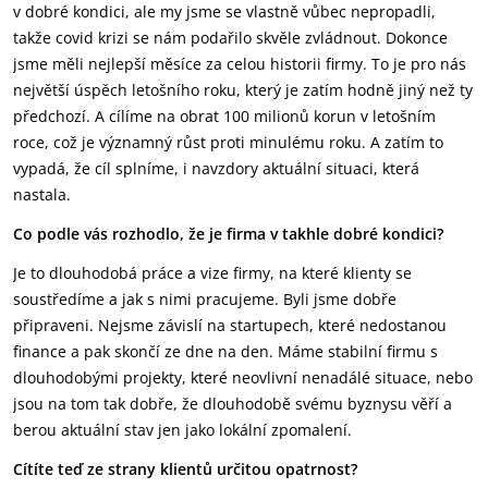
v dobré kondici, ale my jsme se vlastně vůbec nepropadli,
takže covid krizi se nám podařilo skvěle zvládnout. Dokonce
jsme měli nejlepší měsíce za celou historii firmy. To je pro nás
největší úspěch letošního roku, který je zatím hodně jiný než ty
předchozí. A cílíme na obrat 100 milionů korun v letošním
roce, což je významný růst proti minulému roku. A zatím to
vypadá, že cíl splníme, i navzdory aktuální situaci, která
nastala.
Co podle vás rozhodlo, že je firma v takhle dobré kondici?
Je to dlouhodobá práce a vize firmy, na které klienty se
soustředíme a jak s nimi pracujeme. Byli jsme dobře
připraveni. Nejsme závislí na startupech, které nedostanou
finance a pak skončí ze dne na den. Máme stabilní firmu s
dlouhodobými projekty, které neovlivní nenadálé situace, nebo
jsou na tom tak dobře, že dlouhodobě svému byznysu věří a
berou aktuální stav jen jako lokální zpomalení.
Cítíte teď ze strany klientů určitou opatrnost?