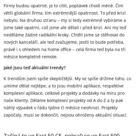
Firmy budou opatrné, je to cítit, poptávek chodí méně. Čím
větší globální firma, tím extrémnější opatrnost. To před krizí
nebylo. Na druhou stranu – my si tedy extrémně vybíráme a
jsme také opatrní, což jsme ale dělali i před krizí. Ani my teď
neděláme žádné radikální kroky. Chtěli jsme se stěhovat do
nových kanceláří, ale teď zvažujeme, jestli to bude potřeba,
právě i s ohledem na home office – celá firma teď byla na tři
měsíce kompletně remote.
Jaké jsou teď aktuální trendy?
K trendům jsem spíše skeptičtější. My se spíše držíme toho, co
umíme dělat nejlépe, a to jsou mobilní aplikace, respektive
komplexní aplikace, celkové projekty a dodávky na míru pro
naše klienty. Děláme komplexní projekty od A do Z a ty pak
náhlý výpadek v řádu týdne či měsíce neohrozí. Projekty
započaly, musí se dokončit, nejsou ohroženy aktuální situací.
Začíná to ve Fast 50 CE, pokračuje ve Fast 500