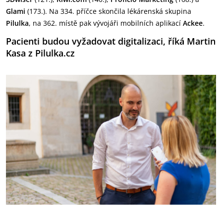
Glami
(173.). Na 334. příčce skončila lékárenská skupina
Pilulka
, na 362. místě pak vývojáři mobilních aplikací
Ackee
.
Pacienti budou vyžadovat digitalizaci, říká Martin
Kasa z Pilulka.cz