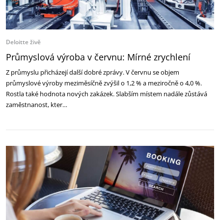
Deloitte živě
Průmyslová výroba v červnu: Mírné zrychlení
Z průmyslu přicházejí další dobré zprávy. V červnu se objem
průmyslové výroby meziměsíčně zvýšil o 1,2 % a meziročně o 4,0 %.
Rostla také hodnota nových zakázek. Slabším místem nadále zůstává
zaměstnanost, kter…