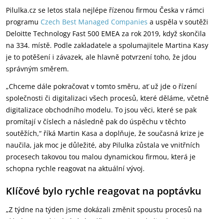
Pilulka.cz se letos stala nejlépe řízenou firmou Česka v rámci
programu
Czech Best Managed Companies
a uspěla v soutěži
Deloitte Technology Fast 500 EMEA za rok 2019, když skončila
na 334. místě. Podle zakladatele a spolumajitele Martina Kasy
je to potěšení i závazek, ale hlavně potvrzení toho, že jdou
správným směrem.
„Chceme dále pokračovat v tomto směru, ať už jde o řízení
společnosti či digitalizaci všech procesů, které děláme, včetně
digitalizace obchodního modelu. To jsou věci, které se pak
promítají v číslech a následně pak do úspěchu v těchto
soutěžích,“ říká Martin Kasa a doplňuje, že současná krize je
naučila, jak moc je důležité, aby Pilulka zůstala ve vnitřních
procesech takovou tou malou dynamickou firmou, která je
schopna rychle reagovat na aktuální vývoj.
Klíčové bylo rychle reagovat na poptávku
„Z týdne na týden jsme dokázali změnit spoustu procesů na