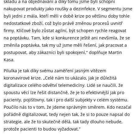
skladu a na objednávání a díky tomu jsme byli schopni
nakupovat produkty jako roušky a dezinfekce. V segmentu jsme
byli jedni z mála, kteří měli v době krize po většinu doby tohle
nedostatkové zboží, což bylo právě změnou procesů uvnitř
firmy. Klíčové bylo zůstat agilní, být schopen rychle reagovat
na poptávku. Tam, kde si konkurence ještě ani nevšimla, že se
změnila poptávka, tak my už jsme měli řešení, jak pracovat a
postupovat, aby zákazníci byli spokojení,“ doplňuje Martin
Kasa.
Pilulka je tak díky svému zaměření jasným vítězem
koronavirové krize. „Celé nám to ukázalo, jak je důležitá
digitalizace celého odvětví telemedicíny. Lidé se naučili, že
spoustu věcí lze řešit distančně, že je to efektivnější jak pro
pacienty, pojišťovny, tak i pro další subjekty v celém systému.
Poučilo nás to v tom, že jdeme správným směrem. Kdo nezačal
pořádně digitalizovat, tedy nejen tak, že si to pouze napsal do
strategie, ale že to skutečně dělá, tak tady dlouho nebude,
protože pacienti to budou vyžadovat.“