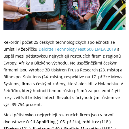
Rekordní počet 25 českých technologických společností se
umístil v žebříčku
Deloitte Technology Fast 500 EMEA 2019
a
uspěl mezi pětistovkou nejrychleji rostoucích firem z regionů
Evropy, Afriky a Blízkého východu. Nejúspěšnějšími českými
firmami jsou výrobce 3D tiskáren Prusa Research (23. místo) a
Blindspot Solutions (24. místo), respektive na 17. příčce Mews
Systems, firma s českými kořeny, která ale sídlí v Holandsku. V
žebříčku, který hodnotí tempo růstu příjmů za poslední čtyři
roky, zvítězil britský fintech Revolut s úctyhodným růstem ve
výši 39 754 procent.
Mezi pětistovkou nejrychleji rostoucích firem jsou v první
dvoustovce čeští
Applifting
(105. příčka),
rohlik.cz
(118.),
3Dwiser
(121.),
Kiwi.com
(140.),
Proficio Marketing
(168.) a