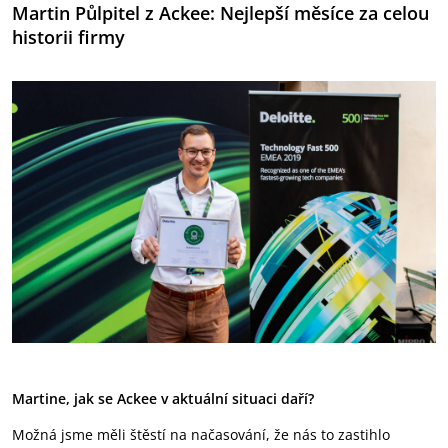
Martin Půlpitel z Ackee: Nejlepší měsíce za celou
historii firmy
Martine, jak se Ackee v aktuální situaci daří?
Možná jsme měli štěstí na načasování, že nás to zastihlo