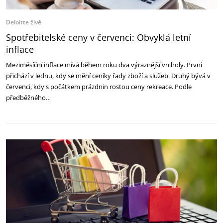
Deloitte živě
Spotřebitelské ceny v červenci: Obvyklá letní
inflace
Meziměsíční inflace mívá během roku dva výraznější vrcholy. První
přichází v lednu, kdy se mění ceníky řady zboží a služeb. Druhý bývá v
červenci, kdy s počátkem prázdnin rostou ceny rekreace. Podle
předběžného…