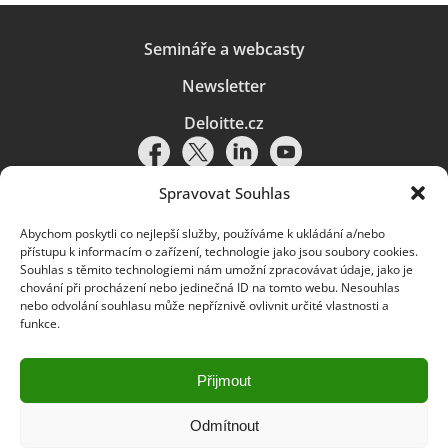
Semináře a webcasty
Newsletter
Deloitte.cz
Spravovat Souhlas
Abychom poskytli co nejlepší služby, používáme k ukládání a/nebo
Pravidla používání
|
Ochrana osobních údajů
|
Soubory cookies
|
přístupu k informacím o zařízení, technologie jako jsou soubory cookies.
Deloitte.cz
Souhlas s těmito technologiemi nám umožní zpracovávat údaje, jako je
chování při procházení nebo jedinečná ID na tomto webu. Nesouhlas
© 2026. Více informací najdete v
Pravidlech používání
.
nebo odvolání souhlasu může nepříznivě ovlivnit určité vlastnosti a
funkce.
Deloitte označuje jednu či více společností globální sítě členských
společností Deloitte Touche Tohmatsu Limited („DTTL“) a jejich dceřiné
a přidružené subjekty (souhrnně „organizace Deloitte“). Společnost DTTL
(rovněž označovaná jako „Deloitte Global“) a každá z jejích členských
Přijmout
společností a jejich přidružených subjektů je samostatným a nezávislým
právním subjektem, který není oprávněn zavazovat nebo přijímat závazky
za jinou z těchto členských společností a jejich přidružených subjektů ve
Odmítnout
vztahu k třetím stranám. Společnost DTTL a každá členská společnost