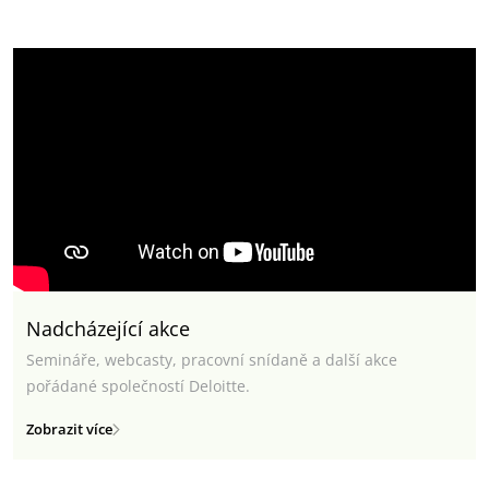
Nadcházející akce
Semináře, webcasty, pracovní snídaně a další akce
pořádané společností Deloitte.
Zobrazit více