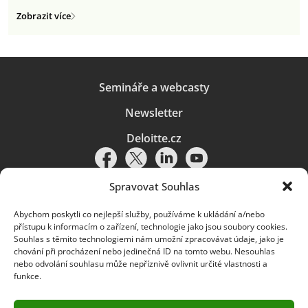
Zobrazit více
Semináře a webcasty
Newsletter
Deloitte.cz
Spravovat Souhlas
Abychom poskytli co nejlepší služby, používáme k ukládání a/nebo
Pravidla používání
|
Ochrana osobních údajů
|
Soubory cookies
|
přístupu k informacím o zařízení, technologie jako jsou soubory cookies.
Deloitte.cz
Souhlas s těmito technologiemi nám umožní zpracovávat údaje, jako je
chování při procházení nebo jedinečná ID na tomto webu. Nesouhlas
© 2026. Více informací najdete v
Pravidlech používání
.
nebo odvolání souhlasu může nepříznivě ovlivnit určité vlastnosti a
funkce.
Deloitte označuje jednu či více společností globální sítě členských
společností Deloitte Touche Tohmatsu Limited („DTTL“) a jejich dceřiné
a přidružené subjekty (souhrnně „organizace Deloitte“). Společnost DTTL