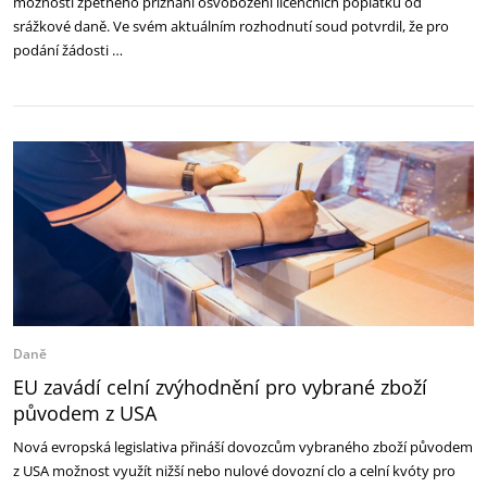
možnosti zpětného přiznání osvobození licenčních poplatků od
srážkové daně. Ve svém aktuálním rozhodnutí soud potvrdil, že pro
podání žádosti …
Daně
EU zavádí celní zvýhodnění pro vybrané zboží
původem z USA
Nová evropská legislativa přináší dovozcům vybraného zboží původem
z USA možnost využít nižší nebo nulové dovozní clo a celní kvóty pro