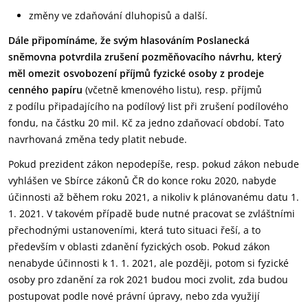
změny ve zdaňování dluhopisů a další.
Dále připomínáme, že svým hlasováním Poslanecká
sněmovna potvrdila zrušení pozměňovacího návrhu, který
měl omezit osvobození příjmů fyzické osoby z prodeje
cenného papíru
(včetně kmenového listu), resp. příjmů
z podílu připadajícího na podílový list při zrušení podílového
fondu, na částku 20 mil. Kč za jedno zdaňovací období. Tato
navrhovaná změna tedy platit nebude.
Pokud prezident zákon nepodepíše, resp. pokud zákon nebude
vyhlášen ve Sbírce zákonů ČR do konce roku 2020, nabyde
účinnosti až během roku 2021, a nikoliv k plánovanému datu 1.
1. 2021. V takovém případě bude nutné pracovat se zvláštními
přechodnými ustanoveními, která tuto situaci řeší, a to
především v oblasti zdanění fyzických osob. Pokud zákon
nenabyde účinnosti k 1. 1. 2021, ale později, potom si fyzické
osoby pro zdanění za rok 2021 budou moci zvolit, zda budou
postupovat podle nové právní úpravy, nebo zda využijí