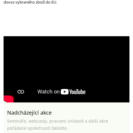
dovoz vybraného zboží do EU.
Nadcházející akce
Semináře, webcasty, pracovní snídaně a další akce
pořádané společností Deloitte.