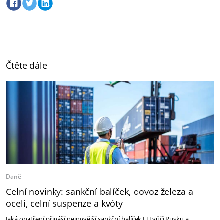
Čtěte dále
Daně
Celní novinky: sankční balíček, dovoz železa a
oceli, celní suspenze a kvóty
Jaká opatření přináší nejnovější sankční balíček EU vůči Rusku a