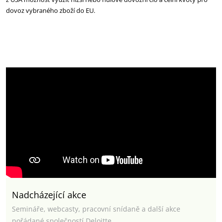
dovoz vybraného zboží do EU.
Nadcházející akce
Semináře, webcasty, pracovní snídaně a další akce
pořádané společností Deloitte.