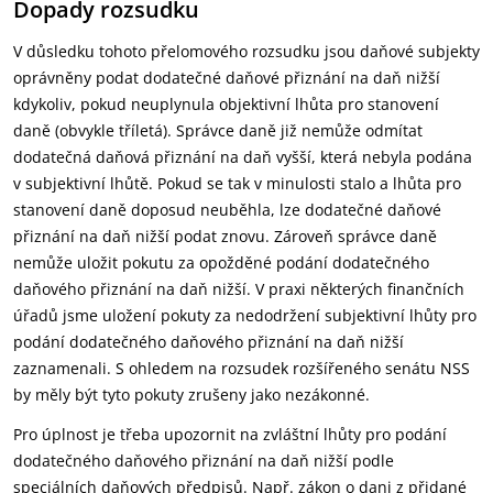
Dopady rozsudku
V důsledku tohoto přelomového rozsudku jsou daňové subjekty
oprávněny podat dodatečné daňové přiznání na daň nižší
kdykoliv, pokud neuplynula objektivní lhůta pro stanovení
daně (obvykle tříletá). Správce daně již nemůže odmítat
dodatečná daňová přiznání na daň vyšší, která nebyla podána
v subjektivní lhůtě. Pokud se tak v minulosti stalo a lhůta pro
stanovení daně doposud neuběhla, lze dodatečné daňové
přiznání na daň nižší podat znovu. Zároveň správce daně
nemůže uložit pokutu za opožděné podání dodatečného
daňového přiznání na daň nižší. V praxi některých finančních
úřadů jsme uložení pokuty za nedodržení subjektivní lhůty pro
podání dodatečného daňového přiznání na daň nižší
zaznamenali. S ohledem na rozsudek rozšířeného senátu NSS
by měly být tyto pokuty zrušeny jako nezákonné.
Pro úplnost je třeba upozornit na zvláštní lhůty pro podání
dodatečného daňového přiznání na daň nižší podle
speciálních daňových předpisů. Např. zákon o dani z přidané