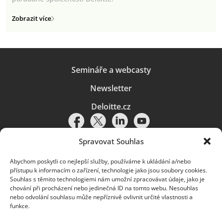
Zobrazit více
Semináře a webcasty
Newsletter
Deloitte.cz
Spravovat Souhlas
Abychom poskytli co nejlepší služby, používáme k ukládání a/nebo
Pravidla používání
|
Ochrana osobních údajů
|
Soubory cookies
|
přístupu k informacím o zařízení, technologie jako jsou soubory cookies.
Deloitte.cz
Souhlas s těmito technologiemi nám umožní zpracovávat údaje, jako je
chování při procházení nebo jedinečná ID na tomto webu. Nesouhlas
© 2026. Více informací najdete v
Pravidlech používání
.
nebo odvolání souhlasu může nepříznivě ovlivnit určité vlastnosti a
funkce.
Deloitte označuje jednu či více společností globální sítě členských
společností Deloitte Touche Tohmatsu Limited („DTTL“) a jejich dceřiné