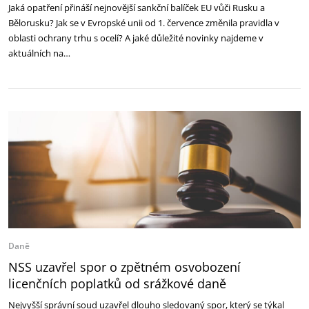
Jaká opatření přináší nejnovější sankční balíček EU vůči Rusku a
Bělorusku? Jak se v Evropské unii od 1. července změnila pravidla v
oblasti ochrany trhu s ocelí? A jaké důležité novinky najdeme v
aktuálních na…
Daně
NSS uzavřel spor o zpětném osvobození
licenčních poplatků od srážkové daně
Nejvyšší správní soud uzavřel dlouho sledovaný spor, který se týkal