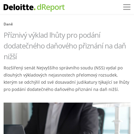
Daně
Příznivý výklad lhůty pro podání
dodatečného daňového přiznání na daň
nižší
Rozšířený senát Nejvyššího správního soudu (NSS) vydal po
dlouhých výkladových nejasnostech přelomový rozsudek,
kterým se odchýlil od své dosavadní judikatury týkající se lhůty
pro podání dodatečného daňového přiznání na daň nižší.