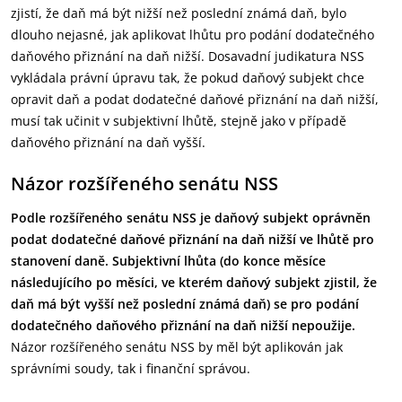
zjistí, že daň má být nižší než poslední známá daň, bylo
dlouho nejasné, jak aplikovat lhůtu pro podání dodatečného
daňového přiznání na daň nižší. Dosavadní judikatura NSS
vykládala právní úpravu tak, že pokud daňový subjekt chce
opravit daň a podat dodatečné daňové přiznání na daň nižší,
musí tak učinit v subjektivní lhůtě, stejně jako v případě
daňového přiznání na daň vyšší.
Názor rozšířeného senátu NSS
Podle rozšířeného senátu NSS je daňový subjekt oprávněn
podat dodatečné daňové přiznání na daň nižší ve lhůtě pro
stanovení daně. Subjektivní lhůta (do konce měsíce
následujícího po měsíci, ve kterém daňový subjekt zjistil, že
daň má být vyšší než poslední známá daň) se pro podání
dodatečného daňového přiznání na daň nižší nepoužije.
Názor rozšířeného senátu NSS by měl být aplikován jak
správními soudy, tak i finanční správou.