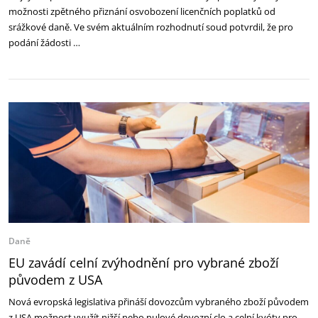
možnosti zpětného přiznání osvobození licenčních poplatků od
srážkové daně. Ve svém aktuálním rozhodnutí soud potvrdil, že pro
podání žádosti …
Daně
EU zavádí celní zvýhodnění pro vybrané zboží
původem z USA
Nová evropská legislativa přináší dovozcům vybraného zboží původem
z USA možnost využít nižší nebo nulové dovozní clo a celní kvóty pro