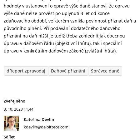
hodnoty v ustanovení o opravě výše daně stanoví, že opravu
výše daně nelze provést po uplynutí 3 let od konce
zdaňovacího období, ve kterém vznikla povinnost přiznat daň u
původního plnění. Při podávání dodatečného daňového
přiznání na daň nižší je tudíž třeba zohlednit jak obecnou
úpravu v daňovém řádu (objektivní lhůtu), tak i speciální
úpravu v konkrétním daňovém zákoně (zvláštní lhůta).
dReport zpravodaj
Daňové přiznání
Správce daně
Zveřejněno
3. 10. 2023
11:44
Kateřina Devlin
kdevlin@deloittece.com
Sdílet