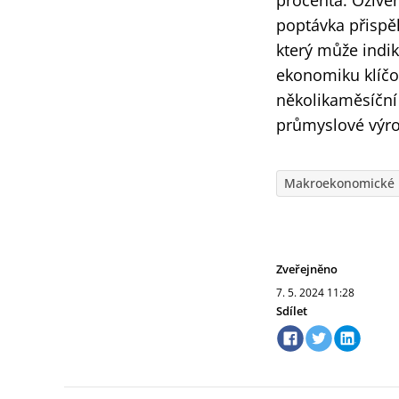
procenta. Ožive
poptávka přispěl
který může indi
ekonomiku klíčov
několikaměsíční
průmyslové výro
Makroekonomické 
Zveřejněno
7. 5. 2024
11:28
Sdílet