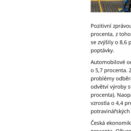
Pozitivní zprávo
procenta, z toho
se zvýšily o 8,6
poptávky.
Automobilové od
o 5,7 procenta. 
problémy odběr
odvětví výroby s
procenta). Naopa
vzrostla o 4,4 p
potravinářských
Česká ekonomika 