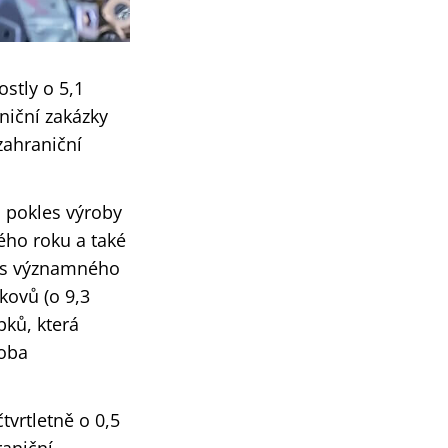
ostly o 5,1
niční zakázky
zahraniční
, pokles výroby
ého roku a také
es významného
 kovů (o 9,3
bků, která
roba
tvrtletně o 0,5