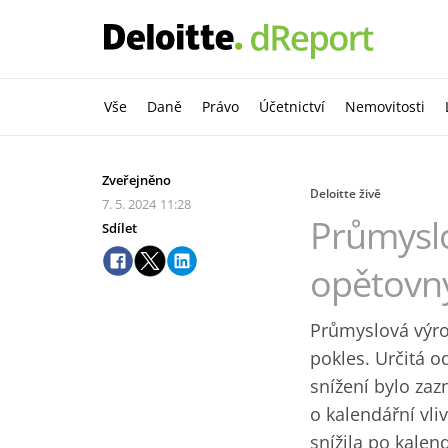
Vše
Daně
Právo
Účetnictví
Nemovitosti
Zveřejněno
Deloitte živě
7. 5. 2024
11:28
Průmysl
Sdílet
opětovn
Průmyslová výro
pokles. Určitá o
snížení bylo za
o kalendářní vli
snížila po kalen