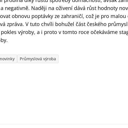
ní probíhá díky růstu spotřeby domácností, avšak zah
a negativně. Naději na oživení dává růst hodnoty nov
kovat obnovu poptávky ze zahraničí, což je pro malou
á zpráva. V tuto chvíli bohužel část českého průmysl
 pokles výroby, a i proto v tomto roce očekáváme sta
by.
novinky
Průmyslová výroba