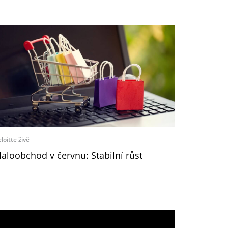
loitte živě
aloobchod v červnu: Stabilní růst