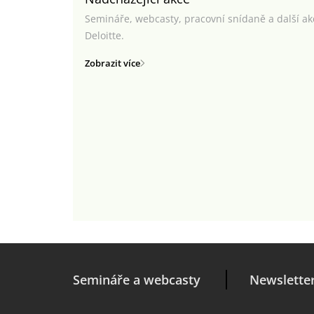
Semináře, webcasty, pracovní snídaně a další a
Deloitte.
Zobrazit více
Semináře a webcasty
Newslette