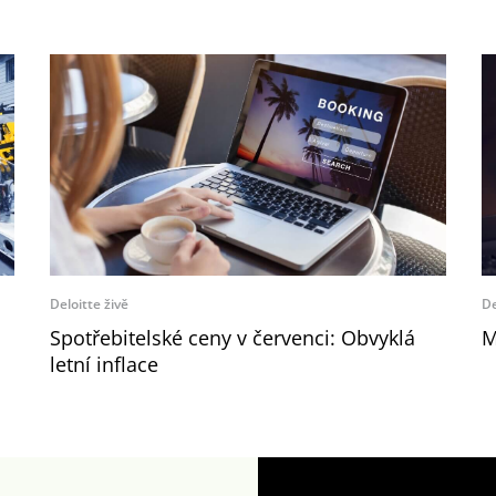
Deloitte živě
De
Spotřebitelské ceny v červenci: Obvyklá
M
letní inflace