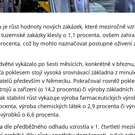
u je růst hodnoty nových zakázek, které meziročně vzr
 tuzemské zakázky klesly o 1,1 procenta, ovšem zahra
 procenta, což by mohlo naznačovat postupné oživení 
větví vykázalo po šesti měsících, konkrétně v březnu
Za poklesem stojí vysoká srovnávací základna z minul
atelů především v Německu. Pokračoval rovněž pokl
trojů a zařízení (o 14,2 procenta) či výroby základních
k stabilní růst vykazuje výroba farmaceutických výro
rocenta, výroba chemických látek o 2,9 procenta či vý
 výrobků o 6,6 procenta.
dle předběžného odhadu vzrostla v 1. čtvrtletí mezič