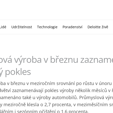
Lidé
Udržitelnost
Technologie
Poradenství
Deloitte živě
ová výroba v březnu zaznam
ý pokles
ba v březnu v meziročním srovnání po růstu v únoru 
dvětví zaznamenávají pokles výroby několik měsíců v 
znamenáno také u výroby automobilů. Průmyslová výr
vy meziročně klesla o 2,7 procenta, v meziměsíčním s
dářním i sezónním očištění o 1,6 procenta.