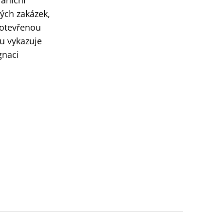
raniční
ých zakázek,
 otevřenou
u vykazuje
gnaci