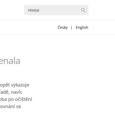
Česky
|
English
enala
opět vykazuje
řadě, navíc
oba po očištění
rovnání se