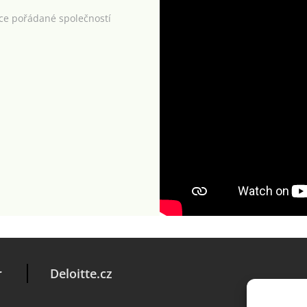
kce pořádané společností
r
Deloitte.cz