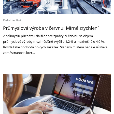
Deloitte živě
Průmyslová výroba v červnu: Mírné zrychlení
Z průmyslu přicházejí další dobré zprávy. V červnu se objem
průmyslové výroby meziměsíčně zvýšil o 1,2 % a meziročně o 4,0 %.
Rostla také hodnota nových zakázek. Slabším místem nadále zůstává
zaměstnanost, kter…