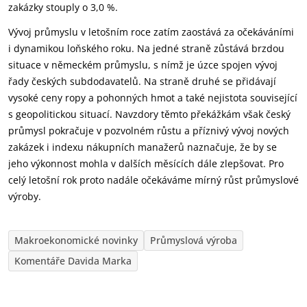
zakázky stouply o 3,0 %.
Vývoj průmyslu v letošním roce zatím zaostává za očekáváními
i dynamikou loňského roku. Na jedné straně zůstává brzdou
situace v německém průmyslu, s nímž je úzce spojen vývoj
řady českých subdodavatelů. Na straně druhé se přidávají
vysoké ceny ropy a pohonných hmot a také nejistota související
s geopolitickou situací. Navzdory těmto překážkám však český
průmysl pokračuje v pozvolném růstu a příznivý vývoj nových
zakázek i indexu nákupních manažerů naznačuje, že by se
jeho výkonnost mohla v dalších měsících dále zlepšovat. Pro
celý letošní rok proto nadále očekáváme mírný růst průmyslové
výroby.
Makroekonomické novinky
Průmyslová výroba
Komentáře Davida Marka