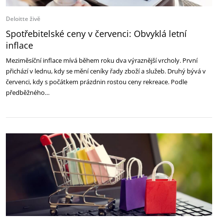
Deloitte živě
Spotřebitelské ceny v červenci: Obvyklá letní
inflace
Meziměsíční inflace mívá během roku dva výraznější vrcholy. První
přichází v lednu, kdy se mění ceníky řady zboží a služeb. Druhý bývá v
červenci, kdy s počátkem prázdnin rostou ceny rekreace. Podle
předběžného…