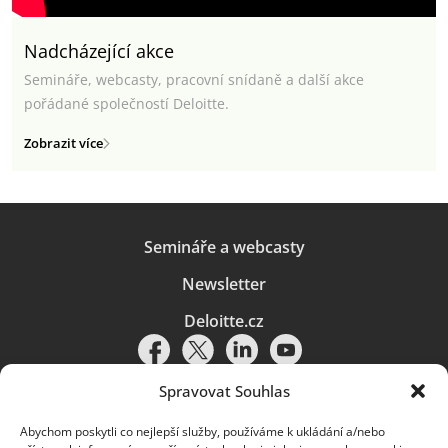
Nadcházející akce
Semináře, webcasty, pracovní snídaně a další akce
pořádané společností Deloitte.
Zobrazit více
Semináře a webcasty
Newsletter
Deloitte.cz
Spravovat Souhlas
Abychom poskytli co nejlepší služby, používáme k ukládání a/nebo
Pravidla používání
|
Ochrana osobních údajů
|
Soubory cookies
|