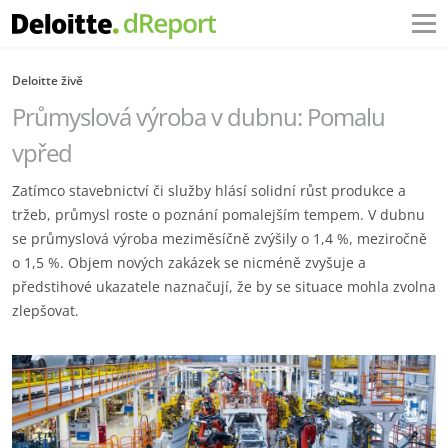
Deloitte živě
Průmyslová výroba v dubnu: Pomalu
vpřed
Zatímco stavebnictví či služby hlásí solidní růst produkce a
tržeb, průmysl roste o poznání pomalejším tempem. V dubnu
se průmyslová výroba meziměsíčně zvýšily o 1,4 %, meziročně
o 1,5 %. Objem nových zakázek se nicméně zvyšuje a
předstihové ukazatele naznačují, že by se situace mohla zvolna
zlepšovat.