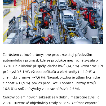
Za růstem celkové průmyslové produkce stojí především
automobilový průmysl, kde se produkce meziročně zvýšila o
3,7 %. Dále kladně přispěly výroba kovů (+4,2 %), kovozpracující
průmysl (+3,1 %), výroba počítačů a elektroniky (+11,0 %) a
chemický průmysl (+7,6 %). Naopak brzdou je útlum hornické
činnosti (-12,9 %), pokles produkce u oprav a údržby strojů
(-6,3 %) a snížení výroby v potravinářství (-2,6 %).
Celkový objem nových zakázek se v dubnu meziročně zvýšil o
2,3 %. Tuzemské objednávky rostly o 0,8 %, zatímco exportní