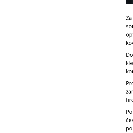
Za
so
op
ko
Do
kl
ko
Pr
za
fi
Po
če
po