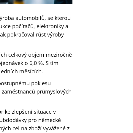
výroba automobilů, se kterou
ukce počítačů, elektroniky a
pak pokračoval růst výroby
ejich celkový objem meziročně
bjednávek o 6,0 %. S tím
edních měsících.
k postupnému poklesu
čet zaměstnanců průmyslových
 ke zlepšení situace v
 subdodávky pro německé
ných cel na zboží vyvážené z