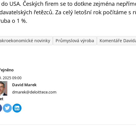
 do USA. Českých firem se to dotkne zejména nepřímo
davatelských řetězců. Za celý letošní rok počítáme s
ruba o 1 %.
akroekonomické novinky
Průmyslová výroba
Komentáře David
řejněno
0. 2025
09:00
David Marek
dmarek@deloittece.com
et