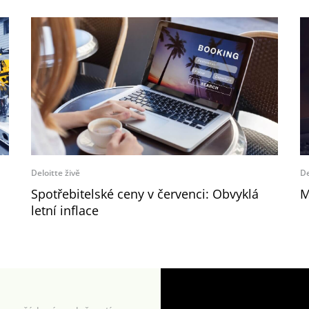
Deloitte živě
De
Spotřebitelské ceny v červenci: Obvyklá
M
letní inflace