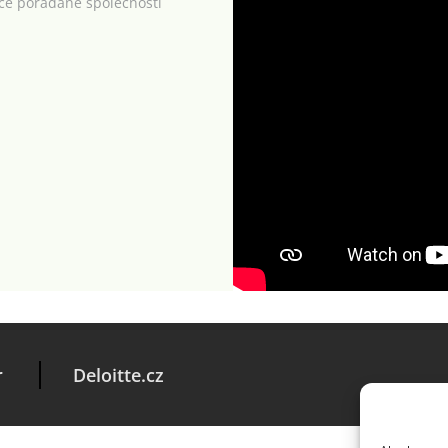
kce pořádané společností
r
Deloitte.cz