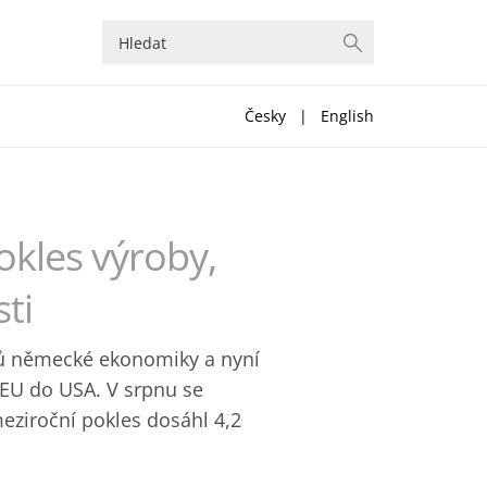
Česky
|
English
okles výroby,
ti
mů německé ekonomiky a nyní
 EU do USA. V srpnu se
eziroční pokles dosáhl 4,2