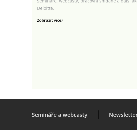
Semináře, webcasty, pracovní snídaně a další a
Deloitte.
Zobrazit více
Semináře a webcasty
Newslette