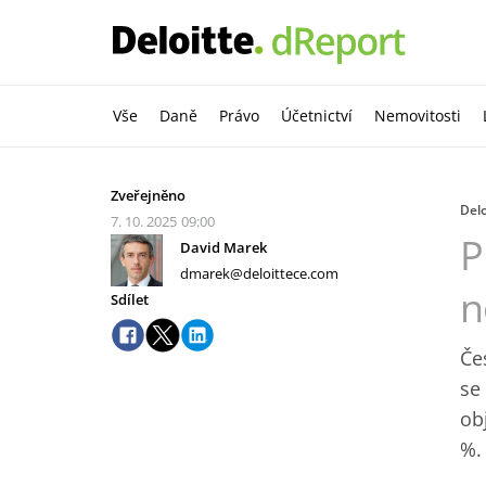
Vše
Daně
Právo
Účetnictví
Nemovitosti
Zveřejněno
Delo
7. 10. 2025
09:00
P
David Marek
dmarek@deloittece.com
n
Sdílet
Če
se
ob
%.‎