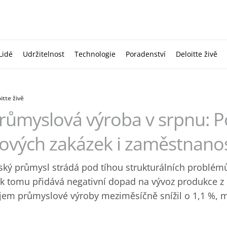
Lidé
Udržitelnost
Technologie
Poradenství
Deloitte živě
itte živě
růmyslová výroba v srpnu: P
ových zakázek i zaměstnanos
ský průmysl strádá pod tíhou strukturálních problé
 k tomu přidává ‎negativní dopad na vývoz produkce z
jem průmyslové výroby meziměsíčně ‎snížil o 1,1 %, m