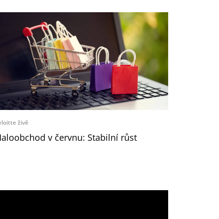
loitte živě
aloobchod v červnu: Stabilní růst