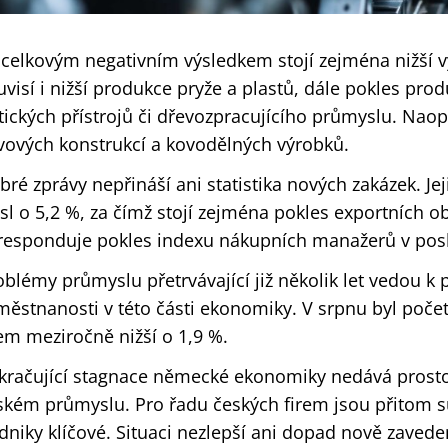
 celkovým negativním výsledkem stojí zejména nižší 
uvisí i nižší produkce pryže a plastů, dále pokles prod
tických přístrojů či dřevozpracujícího průmyslu. Nao
vových konstrukcí a kovodělných výrobků.
bré zprávy nepřináší ani statistika nových zakázek. J
esl o 5,2 %, za čímž stojí zejména pokles exportních o
responduje pokles indexu nákupních manažerů v posl
oblémy průmyslu přetrvávající již několik let vedou 
městnanosti v této části ekonomiky. V srpnu byl po
rem meziročně nižší o 1,9 %.
kračující stagnace německé ekonomiky nedává prostor
ském průmyslu. Pro řadu českých firem jsou přitom
dniky klíčové. Situaci nezlepší ani dopad nově zavede