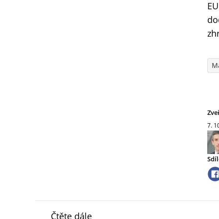
EU
do
zh
M
Zve
7. 1
Sdíl
Čtěte dále