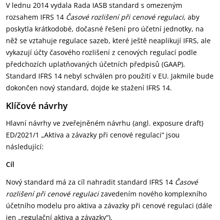
V lednu 2014 vydala Rada IASB standard s omezeným
rozsahem IFRS 14
Časové rozlišení při cenové regulaci
, aby
poskytla krátkodobé, dočasné řešení pro účetní jednotky, na
něž se vztahuje regulace sazeb, které ještě neaplikují IFRS, ale
vykazují účty časového rozlišení z cenových regulací podle
předchozích uplatňovaných účetních předpisů (GAAP).
Standard IFRS 14 nebyl schválen pro použití v EU. Jakmile bude
dokončen nový standard, dojde ke stažení IFRS 14.
Klíčové návrhy
Hlavní návrhy ve zveřejněném návrhu (angl. exposure draft)
ED/2021/1 „Aktiva a závazky při cenové regulaci“ jsou
následující:
Cíl
Nový standard má za cíl nahradit standard IFRS 14
Časové
rozlišení při cenové regulaci
zavedením nového komplexního
účetního modelu pro aktiva a závazky při cenové regulaci (dále
jen „regulační aktiva a závazky“).