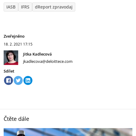
IASB
IFRS
dReport zpravodaj
Zveřejněno
18. 2. 2021
17:15
Jitka Kadlecová
jkadlecova@deloittece.com
Sdílet
Čtěte dále