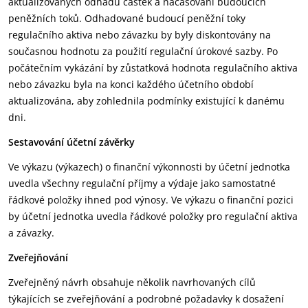
aktualizovaných odhadů částek a načasování budoucích
peněžních toků. Odhadované budoucí peněžní toky
regulačního aktiva nebo závazku by byly diskontovány na
současnou hodnotu za použití regulační úrokové sazby. Po
počátečním vykázání by zůstatková hodnota regulačního aktiva
nebo závazku byla na konci každého účetního období
aktualizována, aby zohlednila podmínky existující k danému
dni.
Sestavování účetní závěrky
Ve výkazu (výkazech) o finanční výkonnosti by účetní jednotka
uvedla všechny regulační příjmy a výdaje jako samostatné
řádkové položky ihned pod výnosy. Ve výkazu o finanční pozici
by účetní jednotka uvedla řádkové položky pro regulační aktiva
a závazky.
Zveřejňování
Zveřejněný návrh obsahuje několik navrhovaných cílů
týkajících se zveřejňování a podrobné požadavky k dosažení