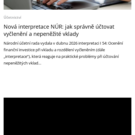
Účetnictví
Nová interpretace NÚR: jak správně účtovat
vyčlenění a nepeněžité vklady
Národní účetní rada vydala v dubnu 2026 interpretaci I 54: Ocenění
finanční investice při vkladu a rozdělení vyčleněním (dále
„interpretace“), která reaguje na praktické problémy při účtování
nepeněžitých vklad…