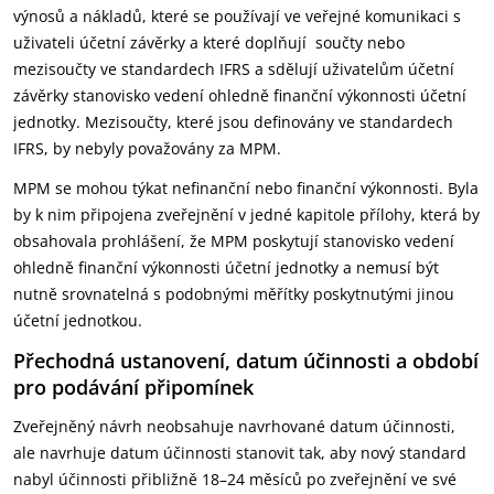
výnosů a nákladů, které se používají ve veřejné komunikaci s
uživateli účetní závěrky a které doplňují součty nebo
mezisoučty ve standardech IFRS a sdělují uživatelům účetní
závěrky stanovisko vedení ohledně finanční výkonnosti účetní
jednotky. Mezisoučty, které jsou definovány ve standardech
IFRS, by nebyly považovány za MPM.
MPM se mohou týkat nefinanční nebo finanční výkonnosti. Byla
by k nim připojena zveřejnění v jedné kapitole přílohy, která by
obsahovala prohlášení, že MPM poskytují stanovisko vedení
ohledně finanční výkonnosti účetní jednotky a nemusí být
nutně srovnatelná s podobnými měřítky poskytnutými jinou
účetní jednotkou.
Přechodná ustanovení, datum účinnosti a období
pro podávání připomínek
Zveřejněný návrh neobsahuje navrhované datum účinnosti,
ale navrhuje datum účinnosti stanovit tak, aby nový standard
nabyl účinnosti přibližně 18–24 měsíců po zveřejnění ve své