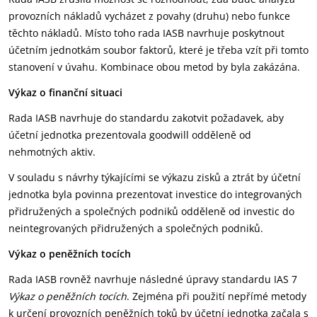
provozních nákladů vycházet z povahy (druhu) nebo funkce
těchto nákladů. Místo toho rada IASB navrhuje poskytnout
účetním jednotkám soubor faktorů, které je třeba vzít při tomto
stanovení v úvahu. Kombinace obou metod by byla zakázána.
Výkaz o finanční situaci
Rada IASB navrhuje do standardu zakotvit požadavek, aby
účetní jednotka prezentovala goodwill odděleně od
nehmotných aktiv.
V souladu s návrhy týkajícími se výkazu zisků a ztrát by účetní
jednotka byla povinna prezentovat investice do integrovaných
přidružených a společných podniků odděleně od investic do
neintegrovaných přidružených a společných podniků.
Výkaz o peněžních tocích
Rada IASB rovněž navrhuje následné úpravy standardu IAS 7
Výkaz o peněžních tocích
. Zejména při použití nepřímé metody
k určení provozních peněžních toků by účetní jednotka začala s