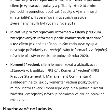
cílem je vypracovat pokyny a příklady, které účetním
jednotkám pomohou používat úsudky o významnosti
(materialitě) při zveřejňování účetních pravidel.
Zveřejněný návrh byl vydán v roce 2019.
Iniciativa pro zveřejňování informací – Cílený přezkum
zveřejňovaných informací podle konkrétních standardů
IFRS:
cílem je zlepšit způsob, jakým rada IASB vyvíjí a
navrhuje požadavky na zveřejňování informací. Zveřejněný
návrh je očekáván ve druhé polovině roku 2020.
Komentář vedení:
cílem je novelizovat a aktualizovat
„Stanovisko k aplikaci IFRS č.1: Komentář vedení“ (IFRS
Practice Statement 1: Management Commentary)
s ohledem na to, jak by komentář vedení poskytovaný
mimo účetní závěrku mohl lépe doplnit a potvrdit účetní
závěrku. Zveřejněný návrh je očekáván ve druhé polovině
roku 2020.
Navrhované požadavky