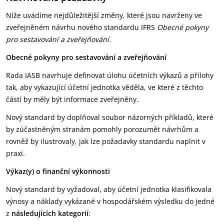
Níže uvádíme nejdůležitější změny, které jsou navrženy ve
zveřejněném návrhu nového standardu IFRS
Obecné pokyny
pro sestavování a zveřejňování
.
Obecné pokyny pro sestavování a zveřejňování
Rada IASB navrhuje definovat úlohu účetních výkazů a přílohy
tak, aby vykazující účetní jednotka věděla, ve které z těchto
částí by měly být informace zveřejněny.
Nový standard by doplňoval soubor názorných příkladů, které
by zúčastněným stranám pomohly porozumět návrhům a
rovněž by ilustrovaly, jak lze požadavky standardu naplnit v
praxi.
Výkaz(y) o finanční výkonnosti
Nový standard by vyžadoval, aby účetní jednotka klasifikovala
výnosy a náklady vykázané v hospodářském výsledku do jedné
z
následujících kategorií
: