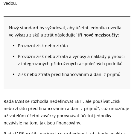
vedou.
Nový standard by vyžadoval, aby účetní jednotka uvedla
ve výkazu zisků a ztrát následující tři
nové mezisoučty
:
Provozní zisk nebo ztráta
Provozní zisk nebo ztráta a výnosy a náklady plynoucí
z integrovaných přidružených a společných podniků
Zisk nebo ztráta před financováním a daní z příjmů
Rada IASB se rozhodla nedefinovat EBIT, ale používat „zisk
nebo ztrátu před financováním a daní z příjmů“, což umožňuje
uživatelům účetní závěrky porovnávat účetní jednotky
nezávisle na tom, jak jsou financovány.
Rada IASB zrušila možnost se rozhodnout, zda bude analýza