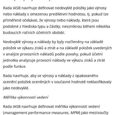
Rada IASB navrhuje definovat neobvyklé položky jako výnosy
nebo náklady s omezenou prediktivní hodnotou, tj. pokud lze
přiměřeně očekávat, že výnosy nebo náklady, které jsou
podobné z hlediska typu a částky, nevzniknou během několika
budoucích ročních účetních období.
Neobvyklé výnosy a náklady by byly rozčleněny na základě
položek ve výkazu zisků a ztrát a na základě položek uvedených
v analýze provozních nákladů podle povahy, pokud účetní
jednotka analyzuje provozní náklady ve výkazu zisků a ztrát
podle funkce.
Rada navrhuje, aby se výnosy a náklady z opakovaného
ocenění položek oceněných v současné hodnotě neklasifikovaly
jako neobvyklé.
Měřítka výkonnosti vedení
Rada IASB navrhuje definovat měřítka výkonnosti vedení
(
management performance measures, MPM
) jako mezisoučty