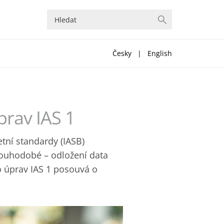
Česky
|
English
prav IAS 1
tní standardy (IASB)
louhodobé – odložení data
to úprav IAS 1 posouvá o