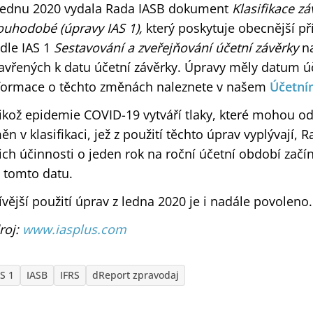
lednu 2020 vydala Rada IASB dokument
Klasifikace z
ouhodobé (úpravy IAS 1),
který poskytuje obecnější pří
dle IAS 1
Sestavování a zveřejňování účetní závěrky
n
avřených k datu účetní závěrky. Úpravy měly datum úč
formace o těchto změnách naleznete v našem
Účetní
likož epidemie COVID-19 vytváří tlaky, které mohou o
ěn v klasifikaci, jež z použití těchto úprav vyplývají
jich účinnosti o jeden rok na roční účetní období začí
 tomto datu.
ívější použití úprav z ledna 2020 je i nadále povoleno.
roj:
www.iasplus.com
AS 1
IASB
IFRS
dReport zpravodaj