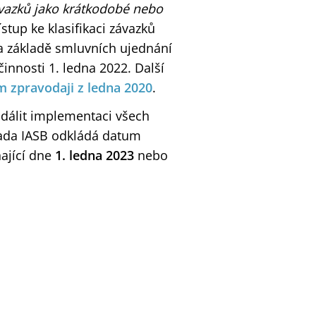
ávazků jako krátkodobé nebo
stup ke klasifikaci závazků
a základě smluvních ujednání
innosti 1. ledna 2022. Další
m zpravodaji z ledna 2020
.
ddálit implementaci všech
, Rada IASB odkládá datum
nající dne
1. ledna 2023
nebo