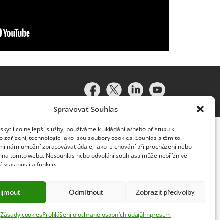
Spravovat Souhlas
ytli co nejlepší služby, používáme k ukládání a/nebo přístupu k
 zařízení, technologie jako jsou soubory cookies. Souhlas s těmito
mi nám umožní zpracovávat údaje, jako je chování při procházení nebo
D na tomto webu. Nesouhlas nebo odvolání souhlasu může nepříznivě
té vlastnosti a funkce.
idružené subjekty (souhrnně „organizace Deloitte“). Společnost
vislým právním subjektem, který není oprávněn zavazovat nebo
lenská společnost a přidružený subjekt nese odpovědnost pouze
ijmout
Odmítnout
Zobrazit předvolby
y klientům neposkytuje. Více informací najdete na adrese
Zásady cookies
Prohlášení o ochraně osobních údajů
Impresum