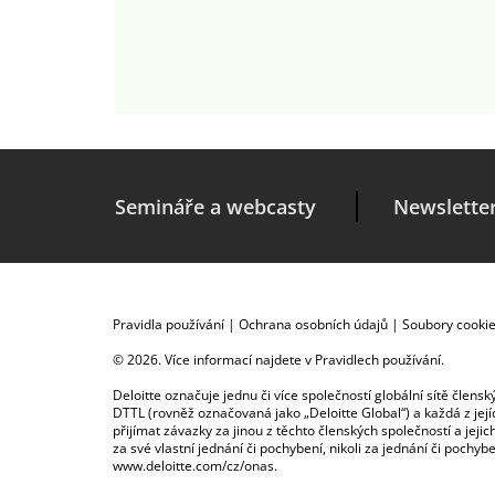
Semináře a webcasty
Newslette
Pravidla používání
|
Ochrana osobních údajů
|
Soubory cooki
© 2026. Více informací najdete v
Pravidlech používání
.
Deloitte označuje jednu či více společností globální sítě člen
DTTL (rovněž označovaná jako „Deloitte Global“) a každá z je
přijímat závazky za jinou z těchto členských společností a je
za své vlastní jednání či pochybení, nikoli za jednání či poch
www.deloitte.com/cz/onas
.