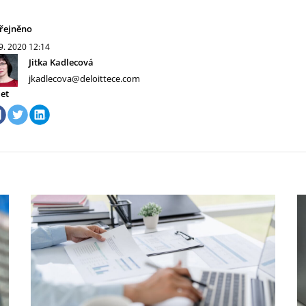
řejněno
 9. 2020
12:14
Jitka Kadlecová
jkadlecova@deloittece.com
let