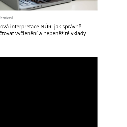
etnictví
ová interpretace NÚR: jak správně
čtovat vyčlenění a nepeněžité vklady