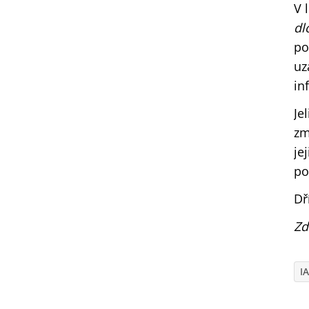
V 
dl
po
uz
in
Je
zm
je
po
Dř
Zd
I