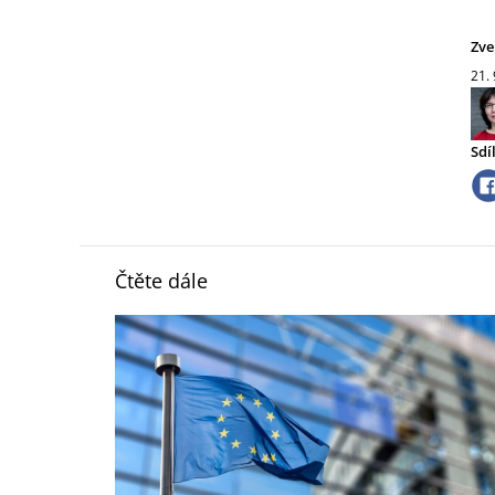
Zve
21.
Sdí
Čtěte dále