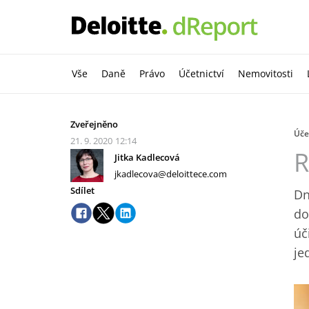
Vše
Daně
Právo
Účetnictví
Nemovitosti
Zveřejněno
Úče
21. 9. 2020
12:14
R
Jitka Kadlecová
jkadlecova@deloittece.com
Sdílet
Dn
do
úč
je