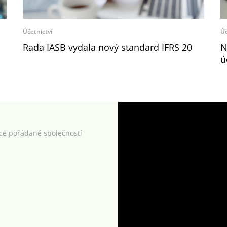
Účetnictví
Úč
Rada IASB vydala nový standard IFRS 20
N
ú
kce pořádané společností