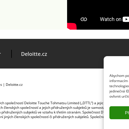
r
Deloitte.cz
Abychom posk
informacím o
es
|
Deloitte.cz
technologie
jedinečná I
ovlivnit urči
ských společností Deloitte Touche Tohmatsu Limited („DTTL“) a jejich dceřiné a př
jích členských společností a jejich přidružených subjektů je samostatným a nezá
jich přidružených subjektů ve vztahu k třetím stranám. Společnost DTTL a každá č
Př
ybení jiných členských společností či přidružených subjektů. Společnost DTTL služb