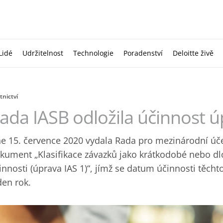
Lidé
Udržitelnost
Technologie
Poradenství
Deloitte živě
tnictví
ada IASB odložila účinnost ú
e 15. července 2020 vydala Rada pro mezinárodní úče
kument „Klasifikace závazků jako krátkodobé nebo d
innosti (úprava IAS 1)“, jímž se datum účinnosti těch
den rok.