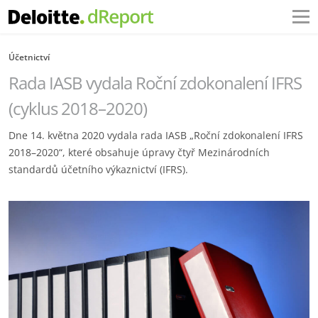
Účetnictví
Rada IASB vydala Roční zdokonalení IFRS
(cyklus 2018–2020)
Dne 14. května 2020 vydala rada IASB „Roční zdokonalení IFRS
2018–2020“, které obsahuje úpravy čtyř Mezinárodních
standardů účetního výkaznictví (IFRS).