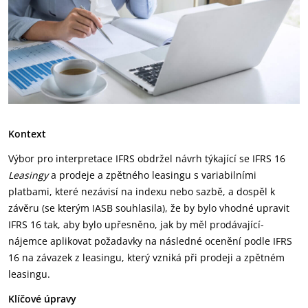
Kontext
Výbor pro interpretace IFRS obdržel návrh týkající se IFRS 16
Leasingy
a prodeje a zpětného leasingu s variabilními
platbami, které nezávisí na indexu nebo sazbě, a dospěl k
závěru (se kterým IASB souhlasila), že by bylo vhodné upravit
IFRS 16 tak, aby bylo upřesněno, jak by měl prodávající-
nájemce aplikovat požadavky na následné ocenění podle IFRS
16 na závazek z leasingu, který vzniká při prodeji a zpětném
leasingu.
Klíčové úpravy