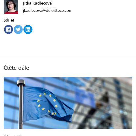
Jitka Kadlecová
jkadlecova@deloittece.com
Sdílet
Čtěte dále