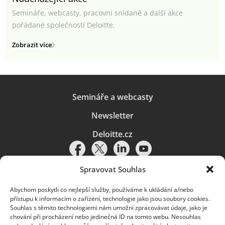
Semináře, webcasty, pracovní snídaně a další akce
pořádané společností Deloitte.
Zobrazit více
Semináře a webcasty
Newsletter
Deloitte.cz
Spravovat Souhlas
Abychom poskytli co nejlepší služby, používáme k ukládání a/nebo
Pravidla používání
|
Ochrana osobních údajů
|
Soubory cookies
|
přístupu k informacím o zařízení, technologie jako jsou soubory cookies.
Deloitte.cz
Souhlas s těmito technologiemi nám umožní zpracovávat údaje, jako je
chování při procházení nebo jedinečná ID na tomto webu. Nesouhlas
© 2026. Více informací najdete v
Pravidlech používání
.