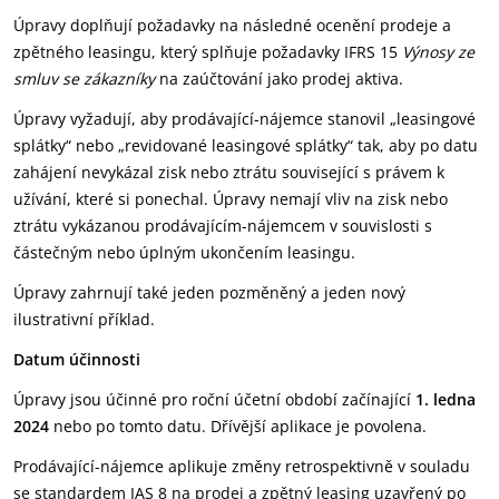
Úpravy doplňují požadavky na následné ocenění prodeje a
zpětného leasingu, který splňuje požadavky IFRS 15
Výnosy ze
smluv se zákazníky
na zaúčtování jako prodej aktiva.
Úpravy vyžadují, aby prodávající-nájemce stanovil „leasingové
splátky“ nebo „revidované leasingové splátky“ tak, aby po datu
zahájení nevykázal zisk nebo ztrátu související s právem k
užívání, které si ponechal. Úpravy nemají vliv na zisk nebo
ztrátu vykázanou prodávajícím-nájemcem v souvislosti s
částečným nebo úplným ukončením leasingu.
Úpravy zahrnují také jeden pozměněný a jeden nový
ilustrativní příklad.
Datum účinnosti
Úpravy jsou účinné pro roční účetní období začínající
1. ledna
2024
nebo po tomto datu. Dřívější aplikace je povolena.
Prodávající-nájemce aplikuje změny retrospektivně v souladu
se standardem IAS 8 na prodej a zpětný leasing uzavřený po