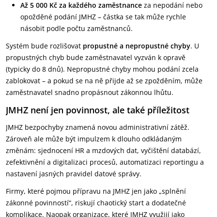
Až 5 000 Kč za každého zaměstnance
za nepodání nebo
opožděné podání JMHZ – částka se tak může rychle
násobit podle počtu zaměstnanců.
Systém bude rozlišovat
propustné a nepropustné chyby
. U
propustných chyb bude zaměstnavatel vyzván k opravě
(typicky do 8 dnů). Nepropustné chyby mohou podání zcela
zablokovat – a pokud se na ně přijde až se zpožděním, může
zaměstnavatel snadno propásnout zákonnou lhůtu.
JMHZ není jen povinnost, ale také příležitost
JMHZ bezpochyby znamená novou administrativní zátěž.
Zároveň ale může být impulzem k dlouho odkládaným
změnám: sjednocení HR a mzdových dat, vyčištění databází,
zefektivnění a digitalizaci procesů, automatizaci reportingu a
nastavení jasných pravidel datové správy.
Firmy, které pojmou přípravu na JMHZ jen jako „splnění
zákonné povinností“, riskují chaotický start a dodatečné
komplikace. Naopak organizace, které JMHZ využijí jako