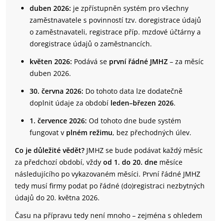
duben 2026:
je zpřístupněn systém pro všechny
zaměstnavatele s povinností tzv. doregistrace údajů
o zaměstnavateli, registrace příp. mzdové účtárny a
doregistrace údajů o zaměstnancích.
květen 2026:
Podává se
první řádné JMHZ
– za měsíc
duben 2026.
30. června 2026:
Do tohoto data lze dodatečně
doplnit údaje za období
leden–březen 2026
.
1. července 2026:
Od tohoto dne bude systém
fungovat v
plném režimu
, bez přechodných úlev.
Co je důležité vědět?
JMHZ se bude podávat každý měsíc
za předchozí období, vždy
od 1. do 20. dne
měsíce
následujícího po vykazovaném měsíci. První řádné JMHZ
tedy musí firmy podat po řádné (do)registraci nezbytných
údajů do 20. května 2026.
Času na přípravu tedy není mnoho – zejména s ohledem