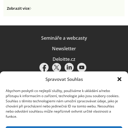
Zobrazit více
Semináře a webcasty
Newsletter
Deloitte.cz
Spravovat Souhlas
Abychom poskytli co nejlepší služby, používáme k ukládání a/nebo
Pravidla používání
|
Ochrana osobních údajů
|
Soubory cookies
|
přístupu k informacím o zařízení, technologie jako jsou soubory cookies.
Deloitte.cz
Souhlas s těmito technologiemi nám umožní zpracovávat údaje, jako je
chování při procházení nebo jedinečná ID na tomto webu. Nesouhlas
© 2026. Více informací najdete v
Pravidlech používání
.
nebo odvolání souhlasu může nepříznivě ovlivnit určité vlastnosti a
funkce.
Deloitte označuje jednu či více společností globální sítě členských
společností Deloitte Touche Tohmatsu Limited („DTTL“) a jejich dceřiné
a přidružené subjekty (souhrnně „organizace Deloitte“). Společnost DTTL