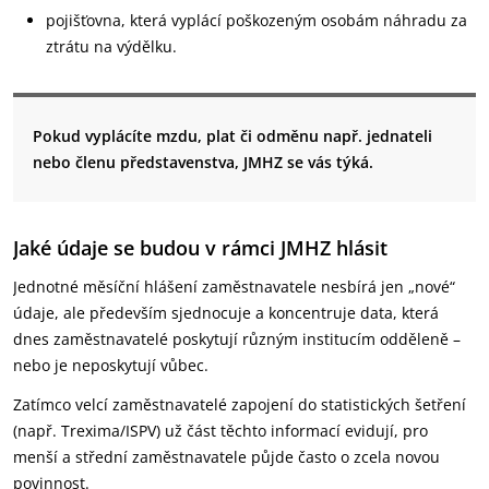
pojišťovna, která vyplácí poškozeným osobám náhradu za
ztrátu na výdělku.
Pokud vyplácíte mzdu, plat či odměnu např. jednateli
nebo členu představenstva, JMHZ se vás týká.
Jaké údaje se budou v rámci JMHZ hlásit
Jednotné měsíční hlášení zaměstnavatele nesbírá jen „nové“
údaje, ale především sjednocuje a koncentruje data, která
dnes zaměstnavatelé poskytují různým institucím odděleně –
nebo je neposkytují vůbec.
Zatímco velcí zaměstnavatelé zapojení do statistických šetření
(např. Trexima/ISPV) už část těchto informací evidují, pro
menší a střední zaměstnavatele půjde často o zcela novou
povinnost.