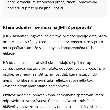
např. o změnu místa výkonu práce, změnu pracovního
poměru či přestup na jinou pozici.
Která oddělení se musí na JMHZ připravit?
JMHZ zasáhne fungování celé firmy, protože spojuje data, která
dnes vznikají v různých odděleních a systémech. Firmy proto
musí počítat s tím, že se změny dotknout zejména těchto
oblastí:
HR
bude muset sbírat širší okruh údajů už při nástupu
zaměstnance, nastavit formuláře, odpovědnosti a procesy pro
průběžné změny, zajistit správnost dat, která vstupují do
měsíčního hlášení, a nově také reflektovat pravidla tzv.
rovného a transparentního odměňování.
Mzdové oddělení
ponese kromě samotného zpracování mezd
odpovědnost za správnost, úplnost a včasnost měsíčních
hlášení, za návaznost na odvody na pojistné a daň z příjmů a