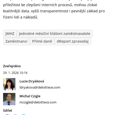
příležitost ke zlepšení interních procesů, mohou získat
kvalitnější data, vyšší transparentnost i pevnější základ pro
řízení lidí a nákladů.
JMHZ
Jednotné měsíční hlášení zaměstnavatele
Zaměstnanci
Přímé daně
dReport zpravodaj
Zveřejněno
29. 1. 2026
10:16
Lucie Dryáková
ldryakova@deloittece.com
Michal Czigle
mczigle@deloittece.com
Sdílet