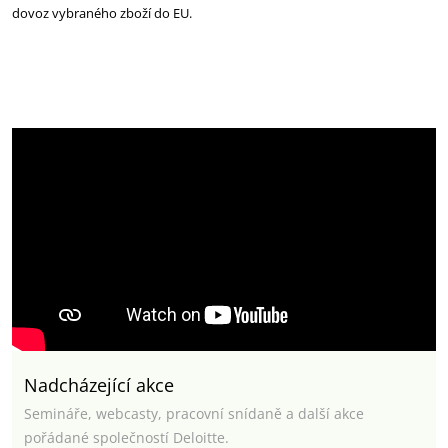
dovoz vybraného zboží do EU.
Nadcházející akce
Semináře, webcasty, pracovní snídaně a další akce
pořádané společností Deloitte.