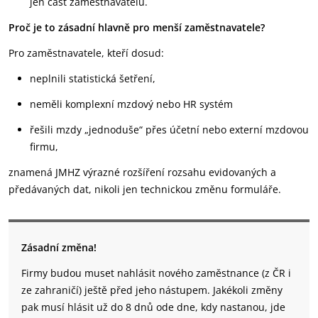
jen část zaměstnavatelů.
Proč je to zásadní hlavně pro menší zaměstnavatele?
Pro zaměstnavatele, kteří dosud:
neplnili statistická šetření,
neměli komplexní mzdový nebo HR systém
řešili mzdy „jednoduše“ přes účetní nebo externí mzdovou
firmu,
znamená JMHZ výrazné rozšíření rozsahu evidovaných a
předávaných dat, nikoli jen technickou změnu formuláře.
Zásadní změna!
Firmy budou muset nahlásit nového zaměstnance (z ČR i
ze zahraničí) ještě před jeho nástupem. Jakékoli změny
pak musí hlásit už do 8 dnů ode dne, kdy nastanou, jde