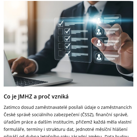
Co je JMHZ a proč vzniká
Zatímco dosud zaměstnavatelé posílali údaje o zaměstnancích
České správě sociálního zabezpečení (ČSSZ), finanční správě,
úřadům práce a dalším institucím, přičemž každá měla vlastní
formuláře, termíny i strukturu dat, jednotné měsíční hlášení
přináší od dubna letošního roku zásadní změnu. Data budou