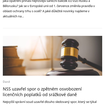
Jaká opatření přináší nejnovější sankční balíček EU vůči Rusku a
Bělorusku? Jak se v Evropské unii od 1. července změnila pravidla v
oblasti ochrany trhu s ocelí? A jaké důležité novinky najdeme v
aktuálních na…
Daně
NSS uzavřel spor o zpětném osvobození
licenčních poplatků od srážkové daně
Nejvyšší správní soud uzavřel dlouho sledovaný spor, který se týkal