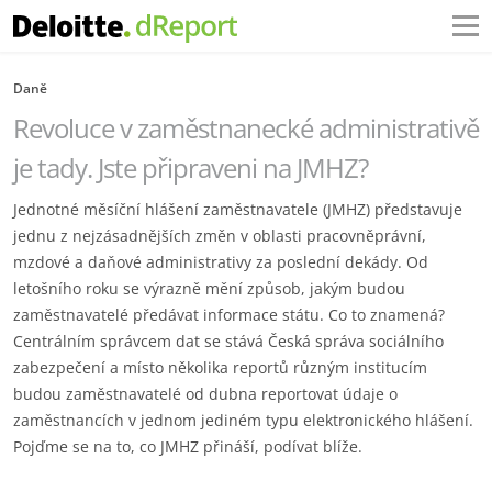
Daně
Revoluce v zaměstnanecké administrativě
je tady. Jste připraveni na JMHZ?
Jednotné měsíční hlášení zaměstnavatele (JMHZ) představuje
jednu z nejzásadnějších změn v oblasti pracovněprávní,
mzdové a daňové administrativy za poslední dekády. Od
letošního roku se výrazně mění způsob, jakým budou
zaměstnavatelé předávat informace státu. Co to znamená?
Centrálním správcem dat se stává Česká správa sociálního
zabezpečení a místo několika reportů různým institucím
budou zaměstnavatelé od dubna reportovat údaje o
zaměstnancích v jednom jediném typu elektronického hlášení.
Pojďme se na to, co JMHZ přináší, podívat blíže.