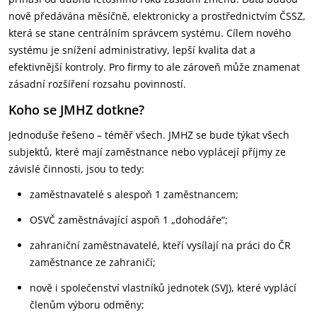
nově předávána měsíčně, elektronicky a prostřednictvím ČSSZ,
která se stane centrálním správcem systému. Cílem nového
systému je snížení administrativy, lepší kvalita dat a
efektivnější kontroly. Pro firmy to ale zároveň může znamenat
zásadní rozšíření rozsahu povinností.
Koho se JMHZ dotkne?
Jednoduše řešeno – téměř všech. JMHZ se bude týkat všech
subjektů, které mají zaměstnance nebo vyplácejí příjmy ze
závislé činnosti, jsou to tedy:
zaměstnavatelé s alespoň 1 zaměstnancem;
OSVČ zaměstnávající aspoň 1 „dohodáře“;
zahraniční zaměstnavatelé, kteří vysílají na práci do ČR
zaměstnance ze zahraničí;
nově i společenství vlastníků jednotek (SVJ), které vyplácí
členům výboru odměny;