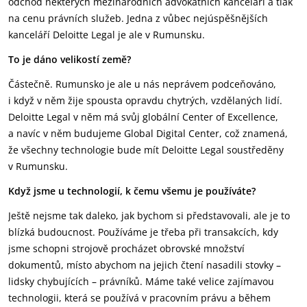
odchod některých mezinárodních advokátních kanceláří a tlak
na cenu právních služeb. Jedna z vůbec nejúspěšnějších
kanceláří Deloitte Legal je ale v Rumunsku.
To je dáno velikostí země?
Částečně. Rumunsko je ale u nás neprávem podceňováno,
i když v něm žije spousta opravdu chytrých, vzdělaných lidí.
Deloitte Legal v něm má svůj globální Center of Excellence,
a navíc v něm budujeme Global Digital Center, což znamená,
že všechny technologie bude mít Deloitte Legal soustředěny
v Rumunsku.
Když jsme u technologií, k čemu všemu je používáte?
Ještě nejsme tak daleko, jak bychom si představovali, ale je to
blízká budoucnost. Používáme je třeba při transakcích, kdy
jsme schopni strojově procházet obrovské množství
dokumentů, místo abychom na jejich čtení nasadili stovky –
lidsky chybujících – právníků. Máme také velice zajímavou
technologii, která se používá v pracovním právu a během