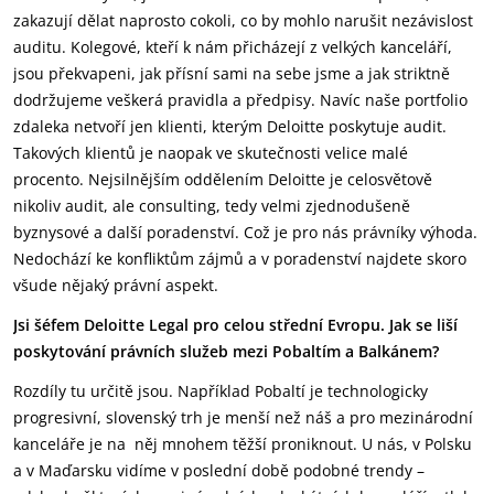
zakazují dělat naprosto cokoli, co by mohlo narušit nezávislost
auditu. Kolegové, kteří k nám přicházejí z velkých kanceláří,
jsou překvapeni, jak přísní sami na sebe jsme a jak striktně
dodržujeme veškerá pravidla a předpisy. Navíc naše portfolio
zdaleka netvoří jen klienti, kterým Deloitte poskytuje audit.
Takových klientů je naopak ve skutečnosti velice malé
procento. Nejsilnějším oddělením Deloitte je celosvětově
nikoliv audit, ale consulting, tedy velmi zjednodušeně
byznysové a další poradenství. Což je pro nás právníky výhoda.
Nedochází ke konfliktům zájmů a v poradenství najdete skoro
všude nějaký právní aspekt.
Jsi šéfem Deloitte Legal pro celou střední Evropu. Jak se liší
poskytování právních služeb mezi Pobaltím a Balkánem?
Rozdíly tu určitě jsou. Například Pobaltí je technologicky
progresivní, slovenský trh je menší než náš a pro mezinárodní
kanceláře je na něj mnohem těžší proniknout. U nás, v Polsku
a v Maďarsku vidíme v poslední době podobné trendy –