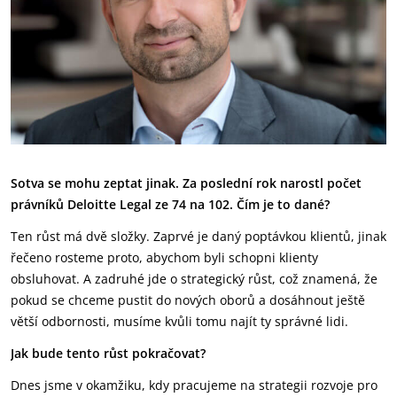
Sotva se mohu zeptat jinak. Za poslední rok narostl počet
právníků Deloitte Legal ze 74 na 102. Čím je to dané?
Ten růst má dvě složky. Zaprvé je daný poptávkou klientů, jinak
řečeno rosteme proto, abychom byli schopni klienty
obsluhovat. A zadruhé jde o strategický růst, což znamená, že
pokud se chceme pustit do nových oborů a dosáhnout ještě
větší odbornosti, musíme kvůli tomu najít ty správné lidi.
Jak bude tento růst pokračovat?
Dnes jsme v okamžiku, kdy pracujeme na strategii rozvoje pro