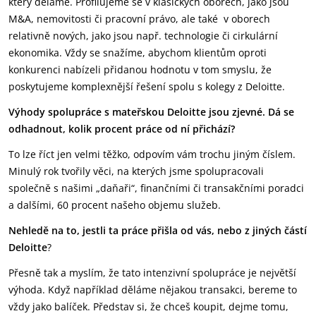
který děláme. Profilujeme se v klasických oborech, jako jsou
M&A, nemovitosti či pracovní právo, ale také v oborech
relativně nových, jako jsou např. technologie či cirkulární
ekonomika. Vždy se snažíme, abychom klientům oproti
konkurenci nabízeli přidanou hodnotu v tom smyslu, že
poskytujeme komplexnější řešení spolu s kolegy z Deloitte.
Výhody spolupráce s mateřskou Deloitte jsou zjevné. Dá se
odhadnout, kolik procent práce od ní přichází?
To lze říct jen velmi těžko, odpovím vám trochu jiným číslem.
Minulý rok tvořily věci, na kterých jsme spolupracovali
společně s našimi „daňaři“, finančními či transakčními poradci
a dalšími, 60 procent našeho objemu služeb.
Nehledě na to, jestli ta práce přišla od vás, nebo z jiných částí
Deloitte
?
Přesně tak a myslím, že tato intenzivní spolupráce je největší
výhoda. Když například děláme nějakou transakci, bereme to
vždy jako balíček. Představ si, že chceš koupit, dejme tomu,