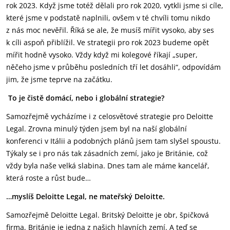
rok 2023. Když jsme totéž dělali pro rok 2020, vytkli jsme si cíle,
které jsme v podstatě naplnili, ovšem v té chvíli tomu nikdo
z nás moc nevěřil. Říká se ale, že musíš mířit vysoko, aby ses
k cíli aspoň přiblížil. Ve strategii pro rok 2023 budeme opět
mířit hodně vysoko. Vždy když mi kolegové říkají „super,
něčeho jsme v průběhu posledních tří let dosáhli“, odpovídám
jim, že jsme teprve na začátku.
To je čistě domácí, nebo i globální strategie?
Samozřejmě vycházíme i z celosvětové strategie pro Deloitte
Legal. Zrovna minulý týden jsem byl na naší globální
konferenci v Itálii a podobných plánů jsem tam slyšel spoustu.
Týkaly se i pro nás tak zásadních zemí, jako je Británie, což
vždy byla naše velká slabina. Dnes tam ale máme kancelář,
která roste a růst bude…
…
myslíš Deloitte Legal, ne mateřský Deloitte.
Samozřejmě Deloitte Legal. Britský Deloitte je obr, špičková
firma, Británie je jedna z našich hlavních zemí. A teď se