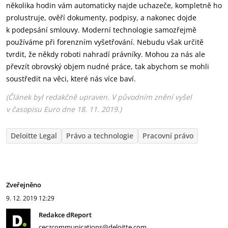
několika hodin vám automaticky najde uchazeče, kompletně ho
prolustruje, ověří dokumenty, podpisy, a nakonec dojde
k podepsání smlouvy. Moderní technologie samozřejmě
používáme při forenzním vyšetřování. Nebudu však určitě
tvrdit, že někdy roboti nahradí právníky. Mohou za nás ale
převzít obrovský objem nudné práce, tak abychom se mohli
soustředit na věci, které nás více baví.
(Článek byl redakčně upraven. V původním znění vyšel
v časopisu Euro dne 18. 11. 2019.)
Deloitte Legal
Právo a technologie
Pracovní právo
Zveřejněno
9. 12. 2019
12:29
Redakce dReport
ceczcommunications@deloitte.com