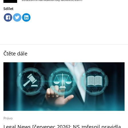
Sdílet
Čtěte dále
Právo
Legal News [červenec 2026]: NS zpřesnil pravidla