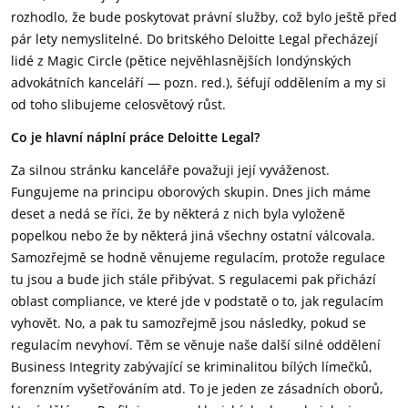
rozhodlo, že bude poskytovat právní služby, což bylo ještě před
pár lety nemyslitelné. Do britského Deloitte Legal přecházejí
lidé z Magic Circle (pětice nejvěhlasnějších londýnských
advokátních kanceláří — pozn. red.), šéfují oddělením a my si
od toho slibujeme celosvětový růst.
Co je hlavní náplní práce Deloitte Legal?
Za silnou stránku kanceláře považuji její vyváženost.
Fungujeme na principu oborových skupin. Dnes jich máme
deset a nedá se říci, že by některá z nich byla vyloženě
popelkou nebo že by některá jiná všechny ostatní válcovala.
Samozřejmě se hodně věnujeme regulacím, protože regulace
tu jsou a bude jich stále přibývat. S regulacemi pak přichází
oblast compliance, ve které jde v podstatě o to, jak regulacím
vyhovět. No, a pak tu samozřejmě jsou následky, pokud se
regulacím nevyhoví. Těm se věnuje naše další silné oddělení
Business Integrity zabývající se kriminalitou bílých límečků,
forenzním vyšetřováním atd. To je jeden ze zásadních oborů,