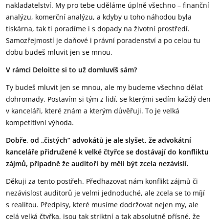
nakladatelství. My pro tebe uděláme úplně všechno – finanční
analýzu, komerční analýzu, a kdyby u toho náhodou byla
tiskárna, tak ti poradíme i s dopady na životní prostředí.
Samozřejmostí je daňové i právní poradenství a po celou tu
dobu budeš mluvit jen se mnou.
V rámci Deloitte si to už domluvíš sám?
Ty budeš mluvit jen se mnou, ale my budeme všechno dělat
dohromady. Postavím si tým z lidí, se kterými sedím každý den
v kanceláři, které znám a kterým důvěřuji. To je velká
kompetitivní výhoda.
Dobře, od „čistých“ advokátů je ale slyšet, že advokátní
kanceláře přidružené k velké čtyřce se dostávají do konfliktu
zájmů, případně že auditoři by měli být zcela nezávislí.
Děkuji za tento postřeh. Předhazovat nám konflikt zájmů či
nezávislost auditorů je velmi jednoduché, ale zcela se to míjí
s realitou. Předpisy, které musíme dodržovat nejen my, ale
celá velká čtyřka, jsou tak striktní a tak absolutně přísné, že