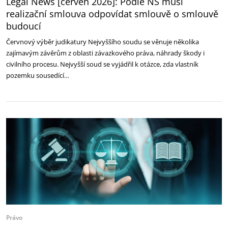
Legal News [červen 2026]: Podle NS musí
realizační smlouva odpovídat smlouvě o smlouvě
budoucí
Červnový výběr judikatury Nejvyššího soudu se věnuje několika
zajímavým závěrům z oblasti závazkového práva, náhrady škody i
civilního procesu. Nejvyšší soud se vyjádřil k otázce, zda vlastník
pozemku sousedící…
Právo