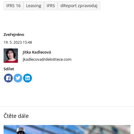
IFRS 16
Leasing
IFRS
dReport zpravodaj
Zveřejněno
19. 5. 2023
15:48
Jitka Kadlecová
jkadlecova@deloittece.com
Sdílet
Čtěte dále