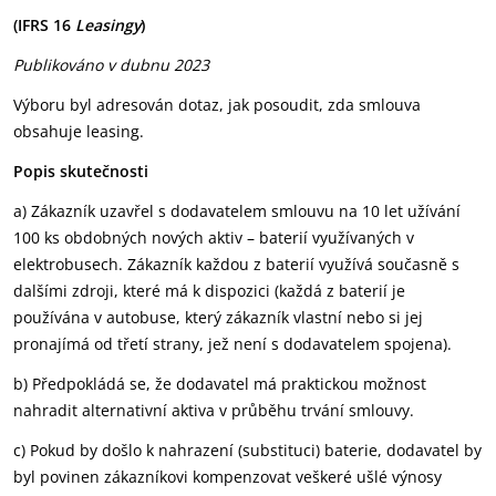
(IFRS 16
Leasingy
)
Publikováno v dubnu 2023
Výboru byl adresován dotaz, jak posoudit, zda smlouva
obsahuje leasing.
Popis skutečnosti
a) Zákazník uzavřel s dodavatelem smlouvu na 10 let užívání
100 ks obdobných nových aktiv – baterií využívaných v
elektrobusech. Zákazník každou z baterií využívá současně s
dalšími zdroji, které má k dispozici (každá z baterií je
používána v autobuse, který zákazník vlastní nebo si jej
pronajímá od třetí strany, jež není s dodavatelem spojena).
b) Předpokládá se, že dodavatel má praktickou možnost
nahradit alternativní aktiva v průběhu trvání smlouvy.
c) Pokud by došlo k nahrazení (substituci) baterie, dodavatel by
byl povinen zákazníkovi kompenzovat veškeré ušlé výnosy