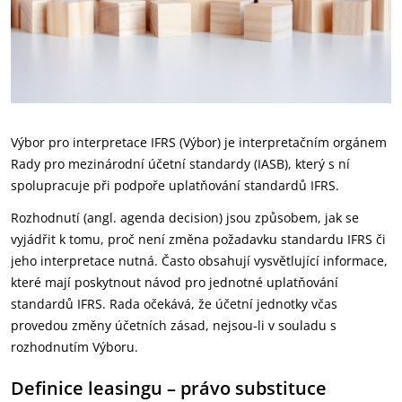
Výbor pro interpretace IFRS (Výbor) je interpretačním orgánem
Rady pro mezinárodní účetní standardy (IASB), který s ní
spolupracuje při podpoře uplatňování standardů IFRS.
Rozhodnutí (angl. agenda decision) jsou způsobem, jak se
vyjádřit k tomu, proč není změna požadavku standardu IFRS či
jeho interpretace nutná. Často obsahují vysvětlující informace,
které mají poskytnout návod pro jednotné uplatňování
standardů IFRS. Rada očekává, že účetní jednotky včas
provedou změny účetních zásad, nejsou-li v souladu s
rozhodnutím Výboru.
Definice leasingu – právo substituce