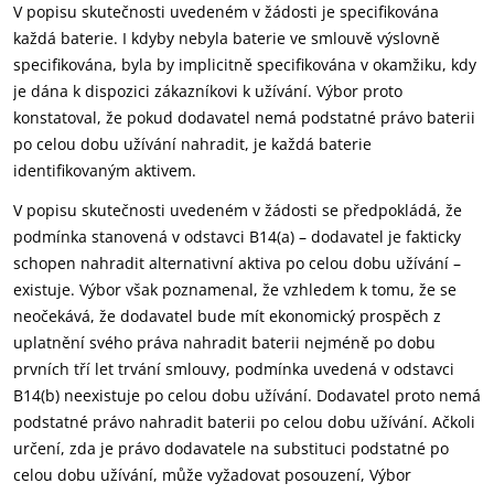
V popisu skutečnosti uvedeném v žádosti je specifikována
každá baterie. I kdyby nebyla baterie ve smlouvě výslovně
specifikována, byla by implicitně specifikována v okamžiku, kdy
je dána k dispozici zákazníkovi k užívání. Výbor proto
konstatoval, že pokud dodavatel nemá podstatné právo baterii
po celou dobu užívání nahradit, je každá baterie
identifikovaným aktivem.
V popisu skutečnosti uvedeném v žádosti se předpokládá, že
podmínka stanovená v odstavci B14(a) – dodavatel je fakticky
schopen nahradit alternativní aktiva po celou dobu užívání –
existuje. Výbor však poznamenal, že vzhledem k tomu, že se
neočekává, že dodavatel bude mít ekonomický prospěch z
uplatnění svého práva nahradit baterii nejméně po dobu
prvních tří let trvání smlouvy, podmínka uvedená v odstavci
B14(b) neexistuje po celou dobu užívání. Dodavatel proto nemá
podstatné právo nahradit baterii po celou dobu užívání. Ačkoli
určení, zda je právo dodavatele na substituci podstatné po
celou dobu užívání, může vyžadovat posouzení, Výbor