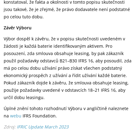
konstatoval, že fakta a okolnosti v tomto popisu skutečnosti
jsou takové, že je zřejmé, že právo dodavatele není podstatné
po celou tuto dobu.
Závěr Výboru
Výbor dospěl k závěru, že v popisu skutečnosti uvedeném v
žádosti je každá baterie identifikovaným aktivem. Pro
posouzení, zda smlouva obsahuje leasing, by pak zákazník
použil požadavky odstavců B21–B30 IFRS 16, aby posoudil, zda
má po celou dobu užívání právo získat všechen podstatný
ekonomický prospěch z užívání a řídit užívání každé baterie.
Pokud zákazník dojde k závěru, že smlouva obsahuje leasing,
použije požadavky uvedené v odstavcích 18–21 IFRS 16, aby
určil dobu leasingu.
Úplné znění tohoto rozhodnutí Výboru v angličtině naleznete
na
webu
IFRS Foundation.
Zdroj:
IFRIC Update March 2023