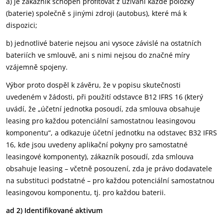
a) je zákazník schopen profitovat z užívání každé položky
(baterie) společně s jinými zdroji (autobus), které má k
dispozici;
b) jednotlivé baterie nejsou ani vysoce závislé na ostatních
bateriích ve smlouvě, ani s nimi nejsou do značné míry
vzájemně spojeny.
Výbor proto dospěl k závěru, že v popisu skutečnosti
uvedeném v žádosti, při použití odstavce B12 IFRS 16 (který
uvádí, že „účetní jednotka posoudí, zda smlouva obsahuje
leasing pro každou potenciální samostatnou leasingovou
komponentu“, a odkazuje účetní jednotku na odstavec B32 IFRS
16, kde jsou uvedeny aplikační pokyny pro samostatné
leasingové komponenty), zákazník posoudí, zda smlouva
obsahuje leasing – včetně posouzení, zda je právo dodavatele
na substituci podstatné – pro každou potenciální samostatnou
leasingovou komponentu, tj. pro každou baterii.
ad 2) Identifikované aktivum