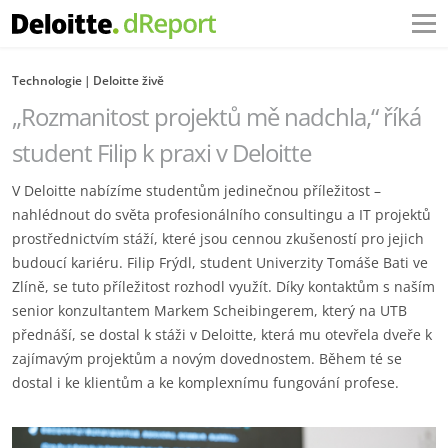
Technologie
Deloitte živě
„Rozmanitost projektů mě nadchla,“ říká
student Filip k praxi v Deloitte
V Deloitte nabízíme studentům jedinečnou příležitost –
nahlédnout do světa profesionálního consultingu a IT projektů
prostřednictvím stáží, které jsou cennou zkušeností pro jejich
budoucí kariéru. Filip Frýdl, student Univerzity Tomáše Bati ve
Zlíně, se tuto příležitost rozhodl využít. Díky kontaktům s naším
senior konzultantem Markem Scheibingerem, který na UTB
přednáší, se dostal k stáži v Deloitte, která mu otevřela dveře k
zajímavým projektům a novým dovednostem. Během té se
dostal i ke klientům a ke komplexnímu fungování profese.