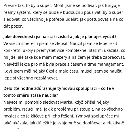
Přesně tak, to bylo super. Mohli jsme se podívat, jak funguje
reálný systém, který se bude v budoucnu používat. Bylo super
sledovat, co všechno je potřeba udělat, jak postupovat a na co
dát pozor.
Jaké dovednosti jsi na stáži získal a jak je plánuješ využít?
Ve všech směrech jsem se zlepšil. Naučil jsem se lépe řešit
konkrétní úkoly i přemýšlet více komplexně. Stáž mi ukázala, co
mi jde, ale také kde mám mezery a na čem je třeba zapracovat.
Největší lekce pro mě byla práce s časem a time management.
Když jsem měl nějaký úkol a málo času, musel jsem se naučit
lépe si všechno rozplánovat.
Deloitte hodně zdůrazňuje týmovou spolupráci – co tě v
tomto směru stáže naučila?
Nejvíce mi pomohlo sledovat Marka, když přišel nějaký
problém. Naučil mě, jak k problému přistoupit, na co všechno
myslet a co je klíčové při jeho řešení. Týmová spolupráce mi
také ukázala, jak důležité je vzájemně se doplňovat a efektivně