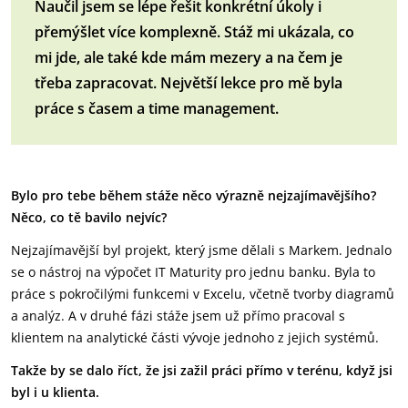
Naučil jsem se lépe řešit konkrétní úkoly i
přemýšlet více komplexně. Stáž mi ukázala, co
mi jde, ale také kde mám mezery a na čem je
třeba zapracovat. Největší lekce pro mě byla
práce s časem a time management.
Bylo pro tebe během stáže něco výrazně nejzajímavějšího?
Něco, co tě bavilo nejvíc?
Nejzajímavější byl projekt, který jsme dělali s Markem. Jednalo
se o nástroj na výpočet IT Maturity pro jednu banku. Byla to
práce s pokročilými funkcemi v Excelu, včetně tvorby diagramů
a analýz. A v druhé fázi stáže jsem už přímo pracoval s
klientem na analytické části vývoje jednoho z jejich systémů.
Takže by se dalo říct, že jsi zažil práci přímo v terénu, když jsi
byl i u klienta.