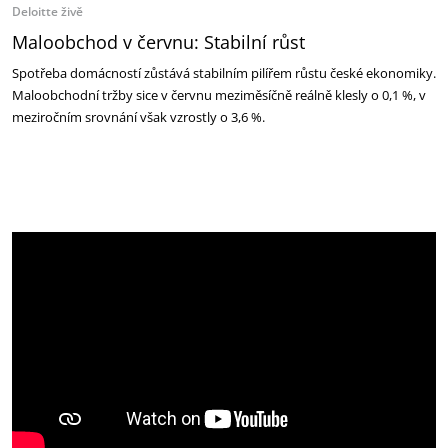
Deloitte živě
Maloobchod v červnu: Stabilní růst
Spotřeba domácností zůstává stabilním pilířem růstu české ekonomiky.
Maloobchodní tržby sice v červnu meziměsíčně reálně klesly o 0,1 %, v
meziročním srovnání však vzrostly o 3,6 %.