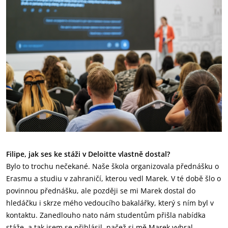
Filipe, jak ses ke stáži v Deloitte vlastně dostal?
Bylo to trochu nečekané. Naše škola organizovala přednášku o
Erasmu a studiu v zahraničí, kterou vedl Marek. V té době šlo o
povinnou přednášku, ale později se mi Marek dostal do
hledáčku i skrze mého vedoucího bakalářky, který s ním byl v
kontaktu. Zanedlouho nato nám studentům přišla nabídka
stáže, a tak jsem se přihlásil, načež si mě Marek vybral.