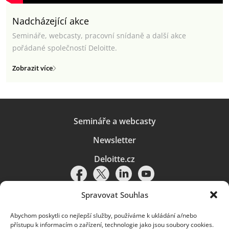
Nadcházející akce
Semináře, webcasty, pracovní snídaně a další akce
pořádané společností Deloitte.
Zobrazit více
Semináře a webcasty
Newsletter
Deloitte.cz
Spravovat Souhlas
Abychom poskytli co nejlepší služby, používáme k ukládání a/nebo
Pravidla používání
|
Ochrana osobních údajů
|
Soubory cookies
|
přístupu k informacím o zařízení, technologie jako jsou soubory cookies.