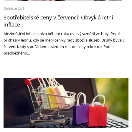
Deloitte živě
Spotřebitelské ceny v červenci: Obvyklá letní
inflace
Meziměsíční inflace mívá během roku dva výraznější vrcholy. První
přichází v lednu, kdy se mění ceníky řady zboží a služeb. Druhý bývá v
červenci, kdy s počátkem prázdnin rostou ceny rekreace. Podle
předběžného…