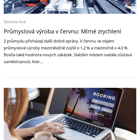
Deloitte živě
Průmyslová výroba v červnu: Mírné zrychlení
Z průmyslu přicházejí další dobré zprávy. V červnu se objem
průmyslové výroby meziměsíčně zvýšil o 1,2 % a meziročně o 4,0 %.
Rostla také hodnota nových zakázek. Slabším místem nadále zůstává
zaměstnanost, kter…