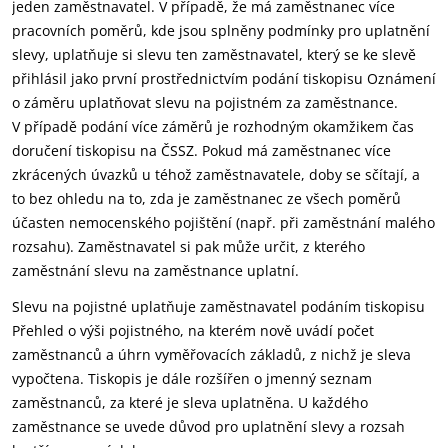
jeden zaměstnavatel. V případě, že má zaměstnanec více
pracovních poměrů, kde jsou splněny podmínky pro uplatnění
slevy, uplatňuje si slevu ten zaměstnavatel, který se ke slevě
přihlásil jako první prostřednictvím podání tiskopisu Oznámení
o záměru uplatňovat slevu na pojistném za zaměstnance.
V případě podání více záměrů je rozhodným okamžikem čas
doručení tiskopisu na ČSSZ. Pokud má zaměstnanec více
zkrácených úvazků u téhož zaměstnavatele, doby se sčítají, a
to bez ohledu na to, zda je zaměstnanec ze všech poměrů
účasten nemocenského pojištění (např. při zaměstnání malého
rozsahu). Zaměstnavatel si pak může určit, z kterého
zaměstnání slevu na zaměstnance uplatní.
Slevu na pojistné uplatňuje zaměstnavatel podáním tiskopisu
Přehled o výši pojistného, na kterém nově uvádí počet
zaměstnanců a úhrn vyměřovacích základů, z nichž je sleva
vypočtena. Tiskopis je dále rozšířen o jmenný seznam
zaměstnanců, za které je sleva uplatněna. U každého
zaměstnance se uvede důvod pro uplatnění slevy a rozsah