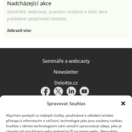
Nadcházející akce
Semináře, webcasty, pracovní snídaně a další akce
pořádané společností Deloitte.
Zobrazit více
Semináře a webcasty
Newsletter
Deloitte.cz
Spravovat Souhlas
Abychom poskytli co nejlepší služby, používáme k ukládání a/nebo
Pravidla používání
|
Ochrana osobních údajů
|
Soubory cookies
|
přístupu k informacím o zařízení, technologie jako jsou soubory cookies.
Deloitte.cz
Souhlas s těmito technologiemi nám umožní zpracovávat údaje, jako je
chování při procházení nebo jedinečná ID na tomto webu. Nesouhlas