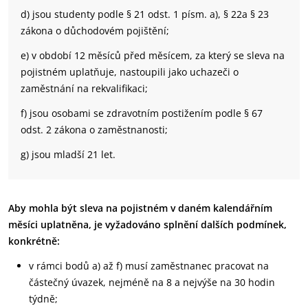
d) jsou studenty podle § 21 odst. 1 písm. a), § 22a § 23
zákona o důchodovém pojištění;
e) v období 12 měsíců před měsícem, za který se sleva na
pojistném uplatňuje, nastoupili jako uchazeči o
zaměstnání na rekvalifikaci;
f) jsou osobami se zdravotním postižením podle § 67
odst. 2 zákona o zaměstnanosti;
g) jsou mladší 21 let.
Aby mohla být sleva na pojistném v daném kalendářním
měsíci uplatněna, je vyžadováno splnění dalších podmínek,
konkrétně:
v rámci bodů a) až f) musí zaměstnanec pracovat na
částečný úvazek, nejméně na 8 a nejvýše na 30 hodin
týdně;