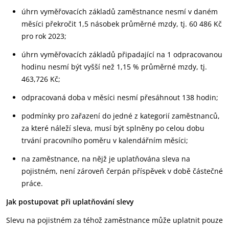
úhrn vyměřovacích základů zaměstnance nesmí v daném
měsíci překročit 1,5 násobek průměrné mzdy, tj. 60 486 Kč
pro rok 2023;
úhrn vyměřovacích základů připadající na 1 odpracovanou
hodinu nesmí být vyšší než 1,15 % průměrné mzdy, tj.
463,726 Kč;
odpracovaná doba v měsíci nesmí přesáhnout 138 hodin;
podmínky pro zařazení do jedné z kategorií zaměstnanců,
za které náleží sleva, musí být splněny po celou dobu
trvání pracovního poměru v kalendářním měsíci;
na zaměstnance, na nějž je uplatňována sleva na
pojistném, není zároveň čerpán příspěvek v době částečné
práce.
Jak postupovat při uplatňování slevy
Slevu na pojistném za téhož zaměstnance může uplatnit pouze