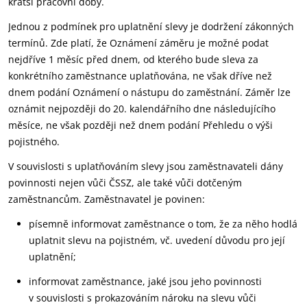
kratší pracovní doby.
Jednou z podmínek pro uplatnění slevy je dodržení zákonných
termínů. Zde platí, že Oznámení záměru je možné podat
nejdříve 1 měsíc před dnem, od kterého bude sleva za
konkrétního zaměstnance uplatňována, ne však dříve než
dnem podání Oznámení o nástupu do zaměstnání. Záměr lze
oznámit nejpozději do 20. kalendářního dne následujícího
měsíce, ne však později než dnem podání Přehledu o výši
pojistného.
V souvislosti s uplatňováním slevy jsou zaměstnavateli dány
povinnosti nejen vůči ČSSZ, ale také vůči dotčeným
zaměstnancům. Zaměstnavatel je povinen:
písemně informovat zaměstnance o tom, že za něho hodlá
uplatnit slevu na pojistném, vč. uvedení důvodu pro její
uplatnění;
informovat zaměstnance, jaké jsou jeho povinnosti
v souvislosti s prokazováním nároku na slevu vůči