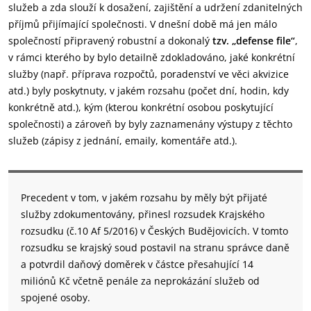
služeb a zda slouží k dosažení, zajištění a udržení zdanitelných
příjmů přijímající společnosti. V dnešní době má jen málo
společností připravený robustní a dokonalý
tzv. „defense file“
,
v rámci kterého by bylo detailně zdokladováno, jaké konkrétní
služby (např. příprava rozpočtů, poradenství ve věci akvizice
atd.) byly poskytnuty, v jakém rozsahu (počet dní, hodin, kdy
konkrétně atd.), kým (kterou konkrétní osobou poskytující
společnosti) a zároveň by byly zaznamenány výstupy z těchto
služeb (zápisy z jednání, emaily, komentáře atd.).
Precedent v tom, v jakém rozsahu by měly být přijaté
služby zdokumentovány, přinesl rozsudek Krajského
rozsudku (č.10 Af 5/2016) v Českých Budějovicích. V tomto
rozsudku se krajský soud postavil na stranu správce daně
a potvrdil daňový doměrek v částce přesahující 14
miliónů Kč včetně penále za neprokázání služeb od
spojené osoby.