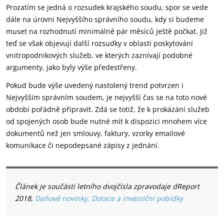
Prozatím se jedná o rozsudek krajského soudu, spor se vede
dále na úrovni Nejvyššího správního soudu, kdy si budeme
muset na rozhodnutí minimálně pár měsíců ještě počkat. Již
teď se však objevují další rozsudky v oblasti poskytování
vnitropodnikových služeb, ve kterých zaznívají podobné
argumenty, jako byly výše předestřeny.
Pokud bude výše uvedený nastolený trend potvrzen i
Nejvyšším správním soudem, je nejvyšší čas se na toto nové
období pořádně připravit. Zdá se totiž, že k prokázání služeb
od spojených osob bude nutné mít k dispozici mnohem více
dokumentů než jen smlouvy, faktury, vzorky emailové
komunikace či nepodepsané zápisy z jednání.
Článek je součástí letního dvojčísla zpravodaje dReport
2018,
Daňové novinky, Dotace a investiční pobídky