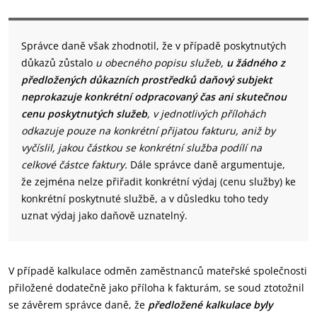
Správce daně však zhodnotil, že v případě poskytnutých
důkazů zůstalo
u obecného popisu služeb,
u žádného z
předložených důkazních prostředků daňový subjekt
neprokazuje konkrétní odpracovaný čas ani skutečnou
cenu poskytnutých služeb
, v jednotlivých přílohách
odkazuje pouze na konkrétní přijatou fakturu, aniž by
vyčíslil, jakou částkou se konkrétní služba podílí na
celkové částce faktury.
Dále správce daně argumentuje,
že zejména nelze přiřadit konkrétní výdaj (cenu služby) ke
konkrétní poskytnuté službě, a v důsledku toho tedy
uznat výdaj jako daňově uznatelný.
V případě kalkulace odměn zaměstnanců mateřské společnosti
přiložené dodatečně jako příloha k fakturám, se soud ztotožnil
se závěrem správce daně, že
předložené kalkulace byly