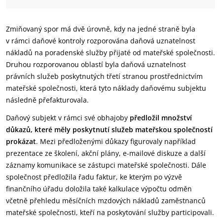
Zmiňovaný spor má dvě úrovně, kdy na jedné straně byla
v rámci daňové kontroly rozporována daňová uznatelnost
nákladů na poradenské služby přijaté od mateřské společnosti.
Druhou rozporovanou oblastí byla daňová uznatelnost
právních služeb poskytnutých třetí stranou prostřednictvím
mateřské společnosti, která tyto náklady daňovému subjektu
následně přefakturovala.
Daňový subjekt v rámci své obhajoby
předložil množství
důkazů, které měly poskytnutí služeb mateřskou společností
prokázat
. Mezi předloženými důkazy figurovaly například
prezentace ze školení, akční plány, e-mailové diskuze a další
záznamy komunikace se zástupci mateřské společnosti. Dále
společnost předložila řadu faktur, ke kterým po výzvě
finančního úřadu doložila také kalkulace výpočtu odměn
včetně přehledu měsíčních mzdových nákladů zaměstnanců
mateřské společnosti, kteří na poskytování služby participovali.