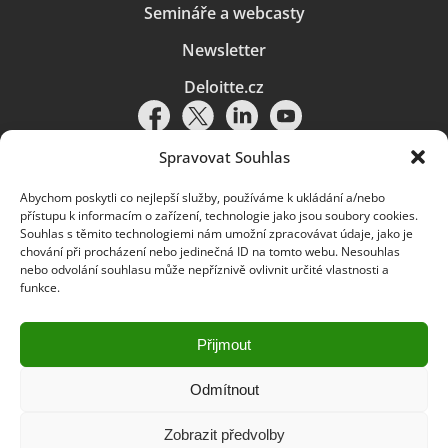
Semináře a webcasty
Newsletter
Deloitte.cz
Spravovat Souhlas
Abychom poskytli co nejlepší služby, používáme k ukládání a/nebo
Pravidla používání
|
Ochrana osobních údajů
|
Soubory cookies
|
přístupu k informacím o zařízení, technologie jako jsou soubory cookies.
Deloitte.cz
Souhlas s těmito technologiemi nám umožní zpracovávat údaje, jako je
chování při procházení nebo jedinečná ID na tomto webu. Nesouhlas
© 2026. Více informací najdete v
Pravidlech používání
.
nebo odvolání souhlasu může nepříznivě ovlivnit určité vlastnosti a
funkce.
Deloitte označuje jednu či více společností globální sítě členských
společností Deloitte Touche Tohmatsu Limited („DTTL“) a jejich dceřiné
a přidružené subjekty (souhrnně „organizace Deloitte“). Společnost DTTL
(rovněž označovaná jako „Deloitte Global“) a každá z jejích členských
Přijmout
společností a jejich přidružených subjektů je samostatným a nezávislým
právním subjektem, který není oprávněn zavazovat nebo přijímat závazky
za jinou z těchto členských společností a jejich přidružených subjektů ve
Odmítnout
vztahu k třetím stranám. Společnost DTTL a každá členská společnost
a přidružený subjekt nese odpovědnost pouze za své vlastní jednání či
Zobrazit předvolby
pochybení, nikoli za jednání či pochybení jiných členských společností či