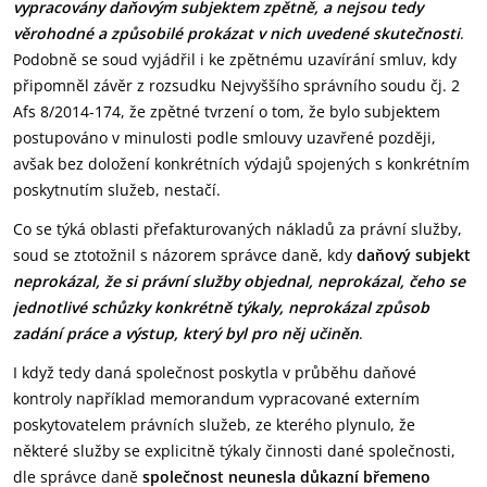
vypracovány daňovým subjektem zpětně, a nejsou tedy
věrohodné a způsobilé prokázat v nich uvedené skutečnosti
.
Podobně se soud vyjádřil i ke zpětnému uzavírání smluv, kdy
připomněl závěr z rozsudku Nejvyššího správního soudu čj. 2
Afs 8/2014-174, že zpětné tvrzení o tom, že bylo subjektem
postupováno v minulosti podle smlouvy uzavřené později,
avšak bez doložení konkrétních výdajů spojených s konkrétním
poskytnutím služeb, nestačí.
Co se týká oblasti přefakturovaných nákladů za právní služby,
soud se ztotožnil s názorem správce daně, kdy
daňový subjekt
neprokázal, že si právní služby objednal, neprokázal, čeho se
jednotlivé schůzky konkrétně týkaly, neprokázal způsob
zadání práce a výstup, který byl pro něj učiněn
.
I když tedy daná společnost poskytla v průběhu daňové
kontroly například memorandum vypracované externím
poskytovatelem právních služeb, ze kterého plynulo, že
některé služby se explicitně týkaly činnosti dané společnosti,
dle správce daně
společnost neunesla důkazní břemeno