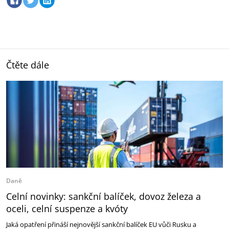
Čtěte dále
Daně
Celní novinky: sankční balíček, dovoz železa a
oceli, celní suspenze a kvóty
Jaká opatření přináší nejnovější sankční balíček EU vůči Rusku a