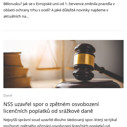
Bělorusku? Jak se v Evropské unii od 1. července změnila pravidla v
oblasti ochrany trhu s ocelí? A jaké důležité novinky najdeme v
aktuálních na…
Daně
NSS uzavřel spor o zpětném osvobození
licenčních poplatků od srážkové daně
Nejvyšší správní soud uzavřel dlouho sledovaný spor, který se týkal
možnosti zpětného přiznání osvobození licenčních poplatků od