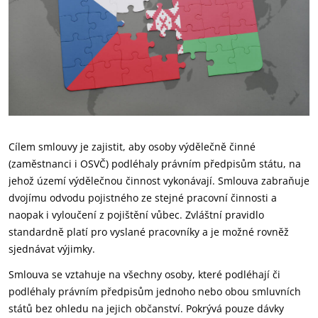
Cílem smlouvy je zajistit, aby osoby výdělečně činné
(zaměstnanci i OSVČ) podléhaly právním předpisům státu, na
jehož území výdělečnou činnost vykonávají. Smlouva zabraňuje
dvojímu odvodu pojistného ze stejné pracovní činnosti a
naopak i vyloučení z pojištění vůbec. Zvláštní pravidlo
standardně platí pro vyslané pracovníky a je možné rovněž
sjednávat výjimky.
Smlouva se vztahuje na všechny osoby, které podléhají či
podléhaly právním předpisům jednoho nebo obou smluvních
států bez ohledu na jejich občanství. Pokrývá pouze dávky