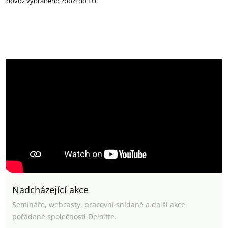
dovoz vybraného zboží do EU.
Nadcházející akce
Semináře, webcasty, pracovní snídaně a další akce
pořádané společností Deloitte.