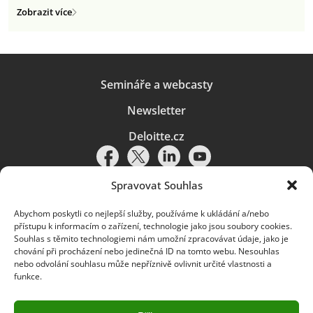
Zobrazit více
Semináře a webcasty
Newsletter
Deloitte.cz
Spravovat Souhlas
Abychom poskytli co nejlepší služby, používáme k ukládání a/nebo
Pravidla používání
|
Ochrana osobních údajů
|
Soubory cookies
|
přístupu k informacím o zařízení, technologie jako jsou soubory cookies.
Deloitte.cz
Souhlas s těmito technologiemi nám umožní zpracovávat údaje, jako je
chování při procházení nebo jedinečná ID na tomto webu. Nesouhlas
© 2026. Více informací najdete v
Pravidlech používání
.
nebo odvolání souhlasu může nepříznivě ovlivnit určité vlastnosti a
funkce.
Deloitte označuje jednu či více společností globální sítě členských
společností Deloitte Touche Tohmatsu Limited („DTTL“) a jejich dceřiné
a přidružené subjekty (souhrnně „organizace Deloitte“). Společnost DTTL
(rovněž označovaná jako „Deloitte Global“) a každá z jejích členských