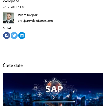
Zveřejněno
20. 7. 2023
11:08
Vilém Krejcar
vkrejcar@deloittece.com
Sdílet
Čtěte dále