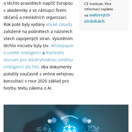
o těchto pravidlech napříč Evropou
CE Institute. Více
informací najdete
s akademiky a se zástupci firem,
webových
na
občanů a nevládních organizací.
stránkách
.
Rok poté byly vydány
etické zásady
založené na podnětech a názorech
všech zapojených stran. Vyústěním
těchto iniciativ byly tzv.
Whitepaper
o umělé inteligenci
a
Kontrolní
seznam pro důvěryhodnou umělou
inteligenci (ALTAI),
oba dokumenty
položily současně s online veřejnou
konzultací v roce 2020 základ pro
tvorbu textu zákona o AI.