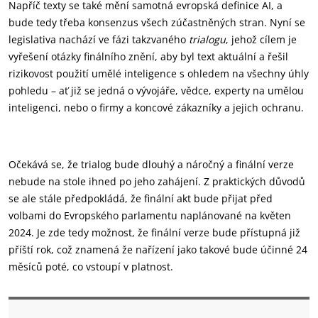
Napříč texty se také mění samotná evropská definice AI, a
bude tedy třeba konsenzus všech zúčastněných stran. Nyní se
legislativa nachází ve fázi takzvaného
trialogu
, jehož cílem je
vyřešení otázky finálního znění, aby byl text aktuální a řešil
rizikovost použití umělé inteligence s ohledem na všechny úhly
pohledu – ať již se jedná o vývojáře, vědce, experty na umělou
inteligenci, nebo o firmy a koncové zákazníky a jejich ochranu.
Očekává se, že trialog bude dlouhý a náročný a finální verze
nebude na stole ihned po jeho zahájení. Z praktických důvodů
se ale stále předpokládá, že finální akt bude přijat před
volbami do Evropského parlamentu naplánované na květen
2024. Je zde tedy možnost, že finální verze bude přístupná již
příští rok, což znamená že nařízení jako takové bude účinné 24
měsíců poté, co vstoupí v platnost.