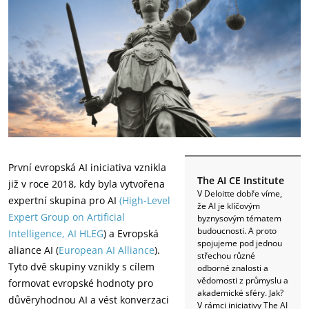
První evropská AI iniciativa vznikla
The AI CE Institute
již v roce 2018, kdy byla vytvořena
V Deloitte dobře víme,
expertní skupina pro AI
(High-Level
že AI je klíčovým
Expert Group on Artificial
byznysovým tématem
budoucnosti. A proto
Intelligence, AI HLEG
) a Evropská
spojujeme pod jednou
aliance AI (
European AI Alliance
).
střechou různé
Tyto dvě skupiny vznikly s cílem
odborné znalosti a
vědomosti z průmyslu a
formovat evropské hodnoty pro
akademické sféry. Jak?
důvěryhodnou AI a vést konverzaci
V rámci iniciativy The AI