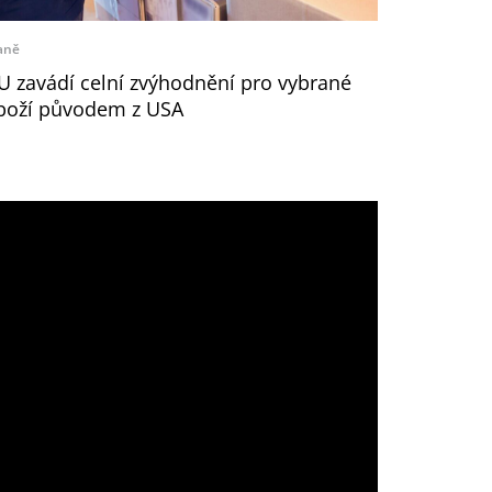
aně
U zavádí celní zvýhodnění pro vybrané
boží původem z USA