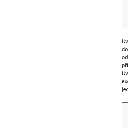
U
do
od
př
Uv
ex
je