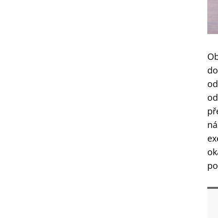
Ob
do
od
od
př
ná
ex
ok
po