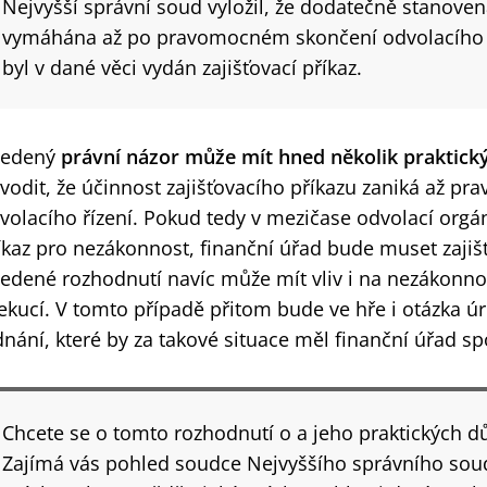
Nejvyšší správní soud vyložil, že dodatečně stanov
vymáhána až po pravomocném skončení odvolacího říz
byl v dané věci vydán zajišťovací příkaz.
vedený
právní názor může mít hned několik praktick
vodit, že účinnost zajišťovacího příkazu zaniká až 
volacího řízení. Pokud tedy v mezičase odvolací orgán
íkaz pro nezákonnost, finanční úřad bude muset zajišt
edené rozhodnutí navíc může mít vliv i na nezákonno
ekucí. V tomto případě přitom bude ve hře i otázka 
dnání, které by za takové situace měl finanční úřad s
Chcete se o tomto rozhodnutí o a jeho praktických d
Zajímá vás pohled soudce Nejvyššího správního sou