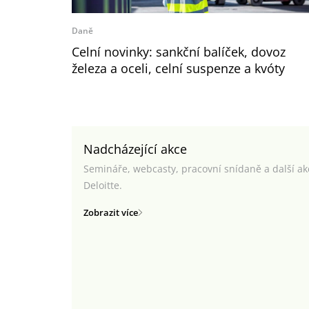
Daně
Celní novinky: sankční balíček, dovoz
železa a oceli, celní suspenze a kvóty
Nadcházející akce
Semináře, webcasty, pracovní snídaně a další a
Deloitte.
Zobrazit více