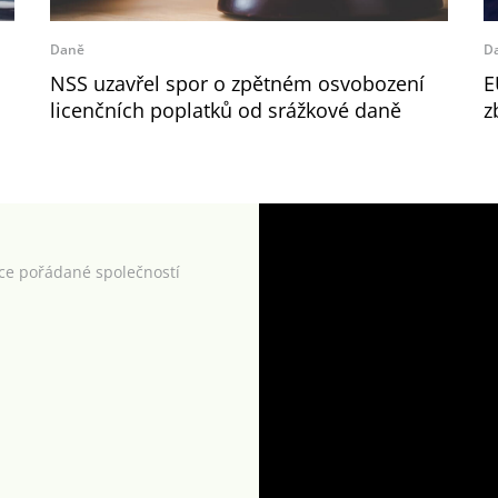
Daně
D
NSS uzavřel spor o zpětném osvobození
E
licenčních poplatků od srážkové daně
z
kce pořádané společností