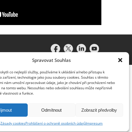
Spravovat Souhlas
ytli co nejlepší služby, používáme k ukládání a/nebo přístupu k
 zařízení, technologie jako jsou soubory cookies. Souhlas s těmito
mi nám umožní zpracovávat údaje, jako je chování při procházení nebo
D na tomto webu. Nesouhlas nebo odvolání souhlasu může nepříznivě
té vlastnosti a funkce.
idružené subjekty (souhrnně „organizace Deloitte“). Společnost
vislým právním subjektem, který není oprávněn zavazovat nebo
lenská společnost a přidružený subjekt nese odpovědnost pouze
ijmout
Odmítnout
Zobrazit předvolby
y klientům neposkytuje. Více informací najdete na adrese
Zásady cookies
Prohlášení o ochraně osobních údajů
Impresum