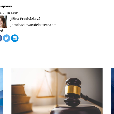
řejněno
 4. 2018
14:05
Jiřina Procházková
jprochazkova@deloittece.com
let