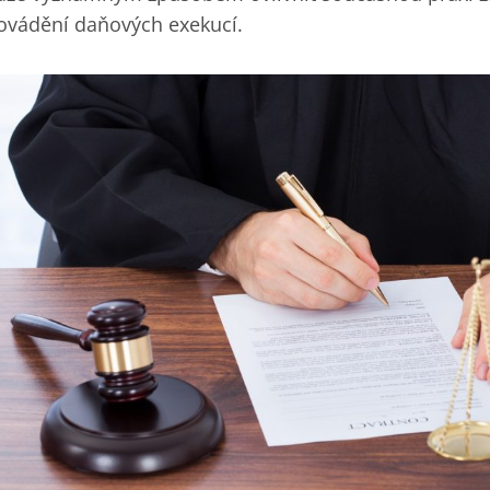
ovádění daňových exekucí.