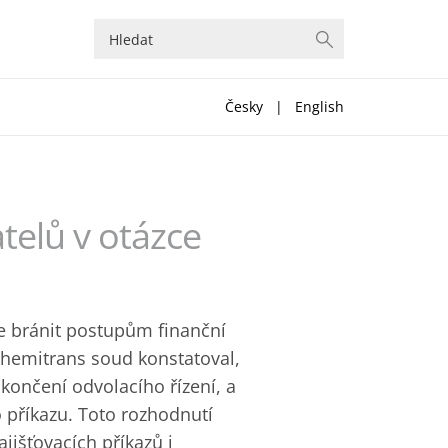
Česky
|
English
telů v otázce
e bránit postupům finanční
Chemitrans soud konstatoval,
ukončení odvolacího řízení, a
o příkazu. Toto rozhodnutí
išťovacích příkazů i