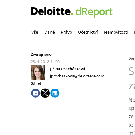
Vše
Daně
Právo
Účetnictví
Nemovitosti
Zveřejněno
Da
23. 4. 2018
14:05
S
Jiřina Procházková
jprochazkova@deloittece.com
z
Sdílet
Ne
sp
že
to
mů