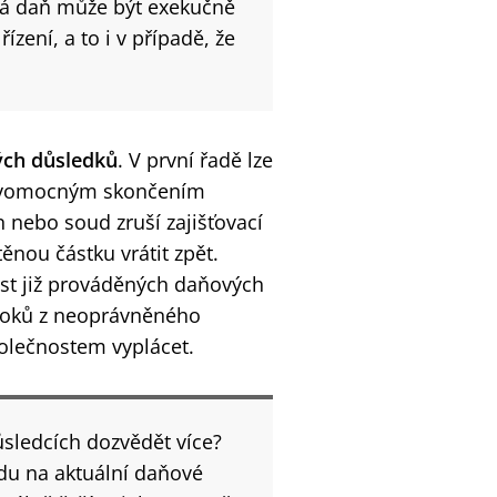
ená daň může být exekučně
ení, a to i v případě, že
ých důsledků
. V první řadě lze
pravomocným skončením
 nebo soud zruší zajišťovací
ěnou částku vrátit zpět.
st již prováděných daňových
úroků z neoprávněného
polečnostem vyplácet.
ůsledcích dozvědět více?
du na aktuální daňové