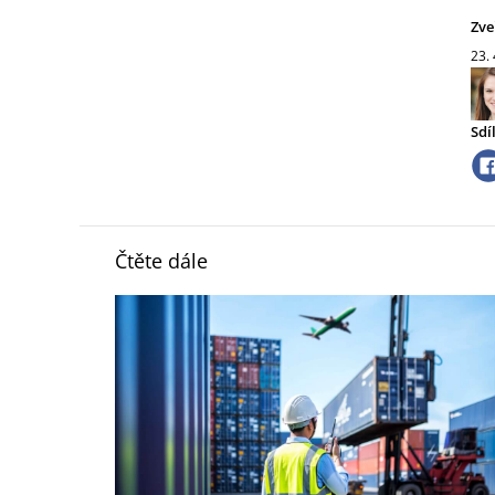
Zve
23.
Sdí
Čtěte dále