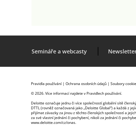
Semináře a webcasty
Newslette
Pravidla používání
|
Ochrana osobních údajů
|
Soubory cooki
© 2026. Více informací najdete v
Pravidlech používání
.
Deloitte označuje jednu či více společností globální sítě člen
DTTL (rovněž označovaná jako „Deloitte Global“) a každá z je
přijímat závazky za jinou z těchto členských společností a je
za své vlastní jednání či pochybení, nikoli za jednání či poch
www.deloitte.com/cz/onas
.