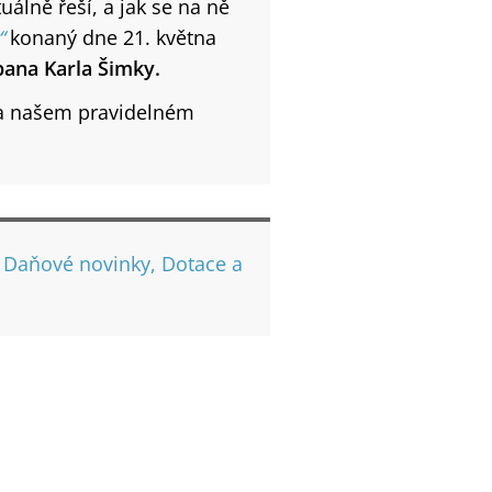
uálně řeší, a jak se na ně
“
konaný dne 21. května
pana Karla Šimky.
na našem pravidelném
,
Daňové novinky, Dotace a