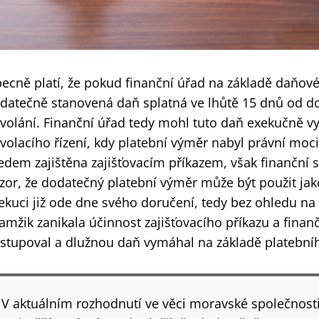
ecně platí, že pokud finanční úřad na základě daňové
datečně stanovená daň splatná ve lhůtě 15 dnů od d
volání. Finanční úřad tedy mohl tuto daň exekučně v
volacího řízení, kdy platební výměr nabyl právní moci.
edem zajištěna zajišťovacím příkazem, však finanční
zor, že dodatečný platební výměr může být použit jak
ekuci již ode dne svého doručení, tedy bez ohledu na
amžik zanikala účinnost zajišťovacího příkazu a finan
stupoval a dlužnou daň vymáhal na základě platební
V aktuálním rozhodnutí ve věci moravské společnost