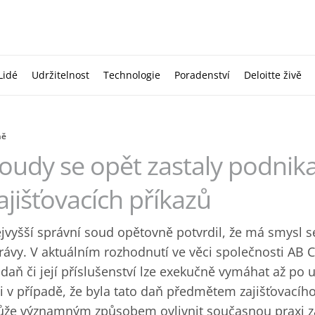
Lidé
Udržitelnost
Technologie
Poradenství
Deloitte živě
ně
oudy se opět zastaly podnika
ajišťovacích příkazů
jvyšší správní soud opětovně potvrdil, že má smysl s
rávy. V aktuálním rozhodnutí ve věci společnosti AB 
 daň či její příslušenství lze exekučně vymáhat až po 
 i v případě, že byla tato daň předmětem zajišťovacíh
že významným způsobem ovlivnit současnou praxi zaj