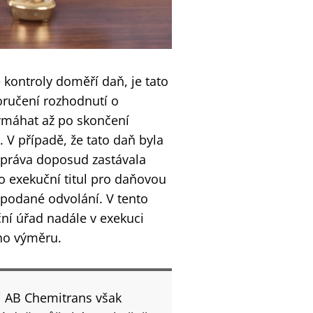
 kontroly doměří daň, je tato
oručení rozhodnutí o
ymáhat až po skončení
 V případě, že tato daň byla
 správa doposud zastávala
o exekuční titul pro daňovou
 podané odvolání. V tento
ční úřad nadále v exekuci
ho výměru.
i AB Chemitrans však