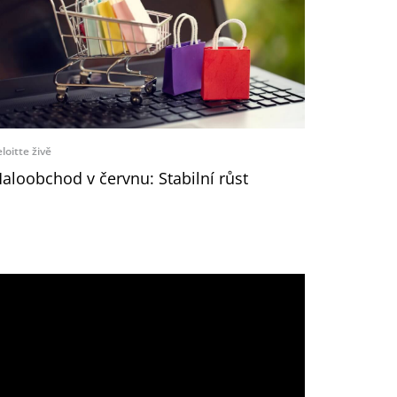
loitte živě
aloobchod v červnu: Stabilní růst