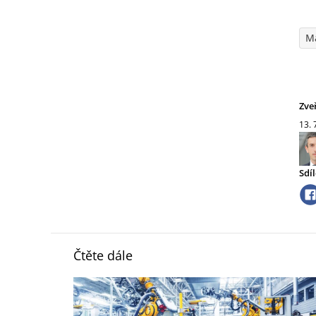
M
Zve
13. 
Sdíl
Čtěte dále