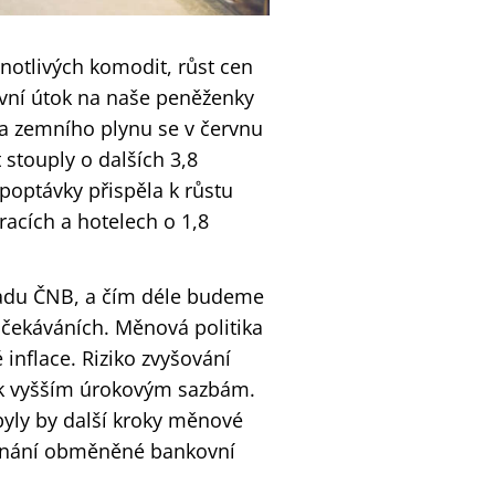
dnotlivých komodit, růst cen
vní útok na naše peněženky
na zemního plynu se v červnu
stouply o dalších 3,8
 poptávky přispěla k růstu
racích a hotelech o 1,8
hadu ČNB, a čím déle budeme
h očekáváních. Měnová politika
inflace. Riziko zvyšování
 k vyšším úrokovým sazbám.
yly by další kroky měnové
ednání obměněné bankovní