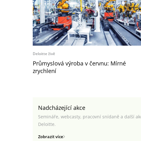
Deloitte živě
Průmyslová výroba v červnu: Mírné
zrychlení
Nadcházející akce
Semináře, webcasty, pracovní snídaně a další a
Deloitte.
Zobrazit více