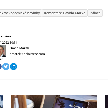
akroekonomické novinky
Komentáře Davida Marka
Inflace
řejněno
7. 2022
10:11
David Marek
dmarek@deloittece.com
et