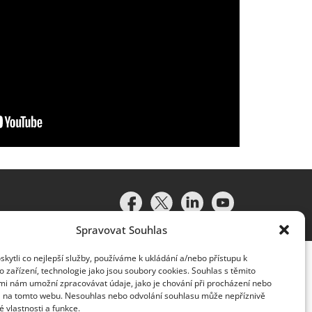
Spravovat Souhlas
ytli co nejlepší služby, používáme k ukládání a/nebo přístupu k
 zařízení, technologie jako jsou soubory cookies. Souhlas s těmito
mi nám umožní zpracovávat údaje, jako je chování při procházení nebo
D na tomto webu. Nesouhlas nebo odvolání souhlasu může nepříznivě
té vlastnosti a funkce.