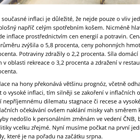
 současné inflaci je důležité, že nejde pouze o vliv je
 plošný napříč celým spotřebním košem. Nicméně hla
de inflace prostřednictvím cen energií a potravin. Ce
průměru zvýšila o 5,8 procenta, ceny pohonných hmot 
ocenta. Potraviny zdražily o 2,2 procenta. Síla domácí
n v oblasti rekreace o 3,2 procenta a zdražení v restau
ocenta.
flace na hony překonává většinu prognóz, včetně od
st o vysoké inflaci, tím silněji se zakoření v inflačníc
lí nepříjemnému dilematu stagnace či recese a vysoké 
flačních očekávání ovšem naklání misky vah směrem
yby nedošlo k personálním změnám ve vedení ČNB, b
litiky vcelku zřejmé. Nyní musíme počkat na první j
dy, které je na pořadu na začátku srpna.