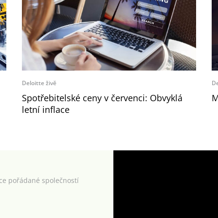
Deloitte živě
De
Spotřebitelské ceny v červenci: Obvyklá
M
letní inflace
kce pořádané společností