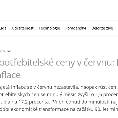
Lidé
Udržitelnost
Technologie
Poradenství
Deloitte živě
itte živě
potřebitelské ceny v červnu:
nflace
zjetá inflace se v červnu nezastavila, naopak růst cen 
otřebitelských cen se minulý měsíc zvýšil o 1,6 procen
oupla na 17,2 procenta. Při ohlédnutí do minulosti naj
dobí ekonomické transformace na začátku 90. let minu