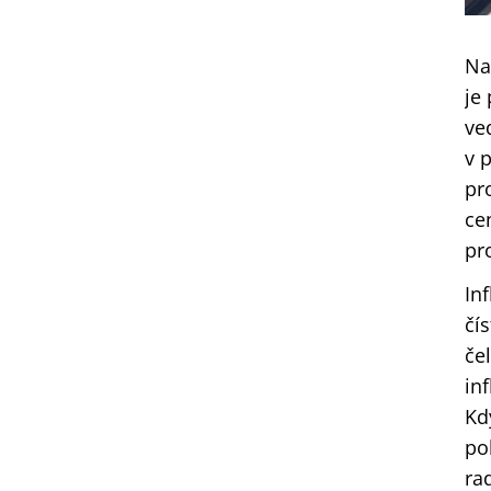
Na
je
ve
v 
pr
ce
pr
In
čí
če
in
Kd
po
ra