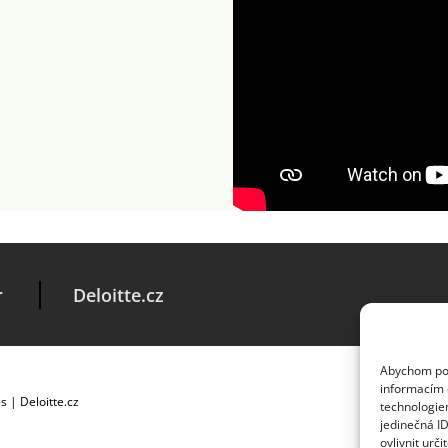
r
Deloitte.cz
Abychom posk
informacím o
es
|
Deloitte.cz
technologie
jedinečná I
ovlivnit urči