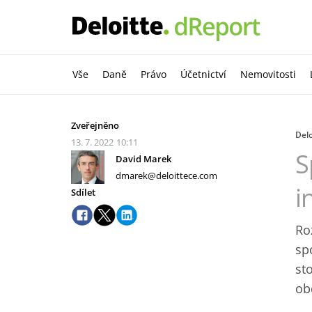
Vše
Daně
Právo
Účetnictví
Nemovitosti
Zveřejněno
Delo
13. 7. 2022
10:11
S
David Marek
dmarek@deloittece.com
i
Sdílet
Ro
sp
st
ob