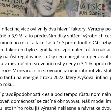
inflaci nejvíce ovlivnily dva hlavní faktory. Výrazný p
čně o 3,9 %, a to především díky snížení výrobních c
minulého roku, a také částečné promítnutí nižší sazb
ým faktorem bylo signifikantní zpomalení růstu nákl
ný nárůst regulované složky cen energií kompenzoval 
e a v meziročním srovnání rostly ceny o 3,1 % oproti
roce. V meziročním srovnání již není zahrnut vliv sta
 tarifu na energie z roku 2022, který zvyšoval inflaci 
o roku.
tší pravděpodobností klesla pod tempo růstu nominál
úroveň domácností se začíná obnovovat. Náš model imp
hu letošního roku již výrazně neklesne a návrat ke d