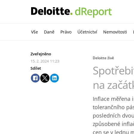
Vše
Daně
Právo
Účetnictví
Nemovitosti
Zveřejněno
Deloitte živě
15. 2. 2024
11:23
Spotřebi
Sdílet
na začát
Inflace měřena 
tolerančního pá
posledních dvou
způsobené infla
cen se v lednu m