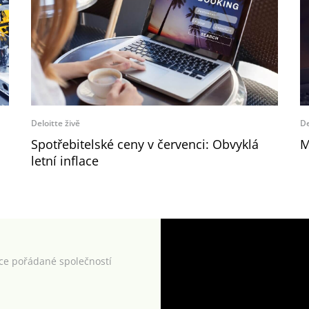
Deloitte živě
De
Spotřebitelské ceny v červenci: Obvyklá
M
letní inflace
kce pořádané společností