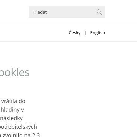
Česky
|
English
 pokles
vrátila do
hladiny v
 následky
otřebitelských
 zvolnilo na 2,3