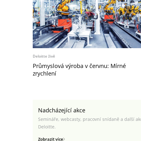
Deloitte živě
Průmyslová výroba v červnu: Mírné
zrychlení
Nadcházející akce
Semináře, webcasty, pracovní snídaně a další a
Deloitte.
Zobrazit více