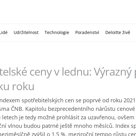
Lidé
Udržitelnost
Technologie
Poradenství
Deloitte živě
telské ceny v lednu: Výrazný
ku roku
indexem spotřebitelských cen se poprvé od roku 2021 
sma ČNB. Kapitolu bezprecedentního nárůstu cenové 
 letech je tedy možné prohlásit za uzavřenou, ovšem
ční vlnou budou patrné ještě mnoho měsíců. Index sp
eziměsíčně zvýšil o 1,5 %, meziroční tempo růstu cen