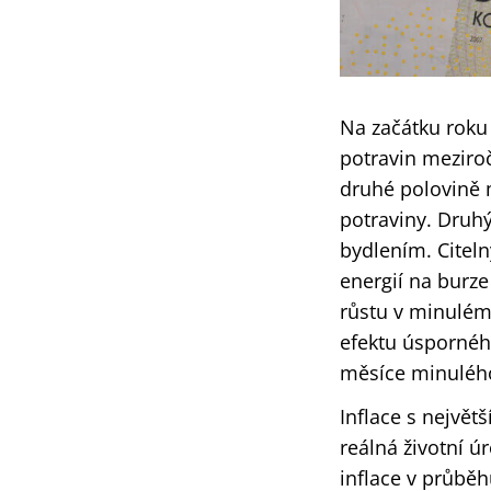
Na začátku roku 
potravin meziro
druhé polovině 
potraviny. Druh
bydlením. Citel
energií na burz
růstu v minulém 
efektu úsporného
měsíce minuléh
Inflace s nejvě
reálná životní 
inflace v průbě