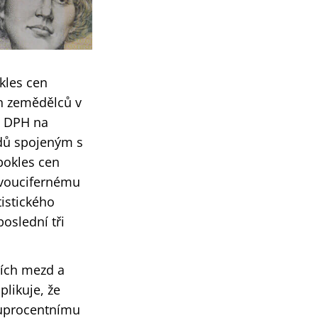
okles cen
en zemědělců v
y DPH na
adů spojeným s
pokles cen
 dvoucifernému
tistického
poslední tři
ních mezd a
likuje, že
vouprocentnímu