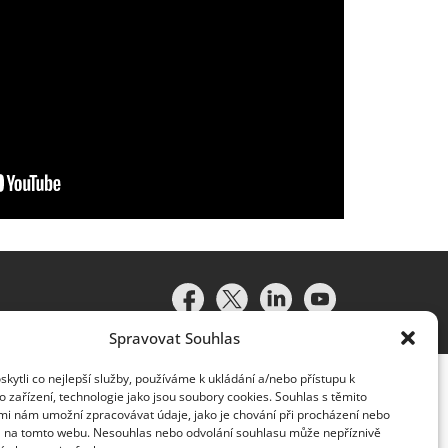
Spravovat Souhlas
ytli co nejlepší služby, používáme k ukládání a/nebo přístupu k
 zařízení, technologie jako jsou soubory cookies. Souhlas s těmito
mi nám umožní zpracovávat údaje, jako je chování při procházení nebo
D na tomto webu. Nesouhlas nebo odvolání souhlasu může nepříznivě