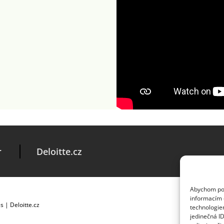
r
Deloitte.cz
Abychom posk
informacím o
es
|
Deloitte.cz
technologie
jedinečná I