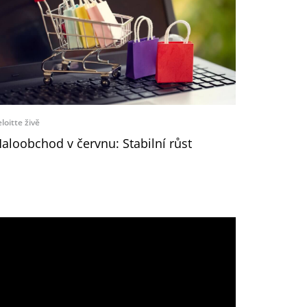
loitte živě
aloobchod v červnu: Stabilní růst