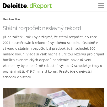
Deloitte živě
Státní rozpočet: neslavný rekord
Již na začátku roku bylo zřejmé, že státní rozpočet je v roce
2021 nasměrován k rekordně vysokému schodku. Ostatně v
zákonu o státním rozpočtu byl předpokládán schodek 500
miliard korun. Vláda si však nechala určitou rezervu pro případ
horších ekonomických dopadů pandemie, navíc oživení
ekonomiky bylo poměrně robustní, výsledný schodek je tedy o
poznání nižší: 419,7 miliard korun. Přesto jde o nejvyšší
schodek v historii.