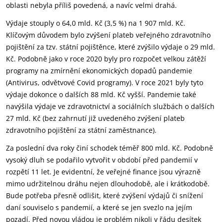
oblasti nebyla příliš povedená, a navíc velmi drahá.
Výdaje stouply o 64,0 mld. Kč (3,5 %) na 1 907 mld. Kč.
Klíčovým důvodem bylo zvýšení plateb veřejného zdravotního
pojištění za tzv. státní pojištěnce, které zvýšilo výdaje o 29 mld.
Kč. Podobně jako v roce 2020 byly pro rozpočet velkou zátěží
programy na zmírnění ekonomických dopadů pandemie
(Antivirus, odvětvové Covid programy). V roce 2021 byly tyto
výdaje dokonce o dalších 88 mld. Kč vyšší. Pandemie také
navýšila výdaje ve zdravotnictví a sociálních službách o dalších
27 mld. Kč (bez zahrnutí již uvedeného zvýšení plateb
zdravotního pojištění za státní zaměstnance).
Za poslední dva roky činí schodek téměř 800 mld. Kč. Podobně
vysoký dluh se podařilo vytvořit v období před pandemií v
rozpětí 11 let. Je evidentní, že veřejné finance jsou výrazně
mimo udržitelnou dráhu nejen dlouhodobě, ale i krátkodobě.
Bude potřeba přesně odlišit, které zvýšení výdajů či snížení
daní souviselo s pandemií, a které se jen svezlo na jejím
pozadí. Před novou vládou je problém nikoli v řádu desítek