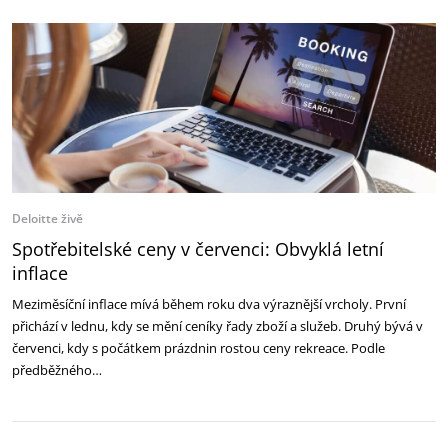
Deloitte živě
Spotřebitelské ceny v červenci: Obvyklá letní
inflace
Meziměsíční inflace mívá během roku dva výraznější vrcholy. První
přichází v lednu, kdy se mění ceníky řady zboží a služeb. Druhý bývá v
červenci, kdy s počátkem prázdnin rostou ceny rekreace. Podle
předběžného…