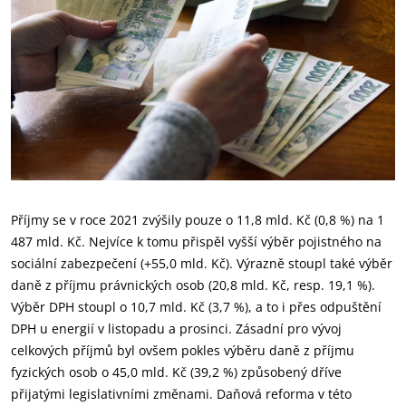
Příjmy se v roce 2021 zvýšily pouze o 11,8 mld. Kč (0,8 %) na 1
487 mld. Kč. Nejvíce k tomu přispěl vyšší výběr pojistného na
sociální zabezpečení (+55,0 mld. Kč). Výrazně stoupl také výběr
daně z příjmu právnických osob (20,8 mld. Kč, resp. 19,1 %).
Výběr DPH stoupl o 10,7 mld. Kč (3,7 %), a to i přes odpuštění
DPH u energií v listopadu a prosinci. Zásadní pro vývoj
celkových příjmů byl ovšem pokles výběru daně z příjmu
fyzických osob o 45,0 mld. Kč (39,2 %) způsobený dříve
přijatými legislativními změnami. Daňová reforma v této