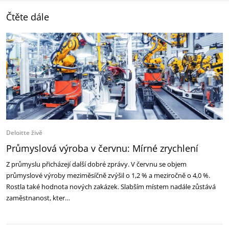
Čtěte dále
Deloitte živě
Průmyslová výroba v červnu: Mírné zrychlení
Z průmyslu přicházejí další dobré zprávy. V červnu se objem
průmyslové výroby meziměsíčně zvýšil o 1,2 % a meziročně o 4,0 %.
Rostla také hodnota nových zakázek. Slabším místem nadále zůstává
zaměstnanost, kter…