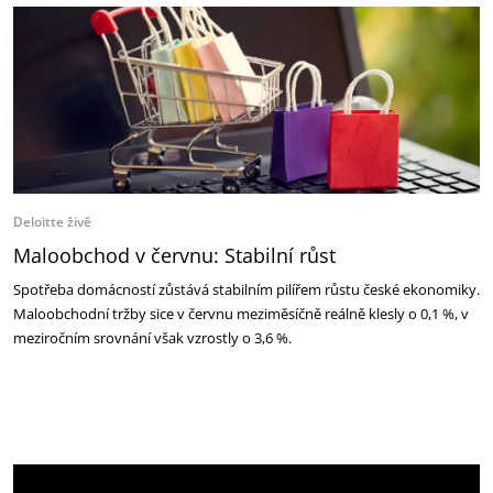
Deloitte živě
Maloobchod v červnu: Stabilní růst
Spotřeba domácností zůstává stabilním pilířem růstu české ekonomiky.
Maloobchodní tržby sice v červnu meziměsíčně reálně klesly o 0,1 %, v
meziročním srovnání však vzrostly o 3,6 %.