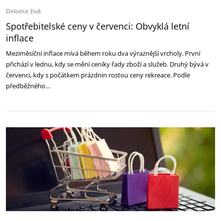
Deloitte živě
Spotřebitelské ceny v červenci: Obvyklá letní
inflace
Meziměsíční inflace mívá během roku dva výraznější vrcholy. První
přichází v lednu, kdy se mění ceníky řady zboží a služeb. Druhý bývá v
červenci, kdy s počátkem prázdnin rostou ceny rekreace. Podle
předběžného…