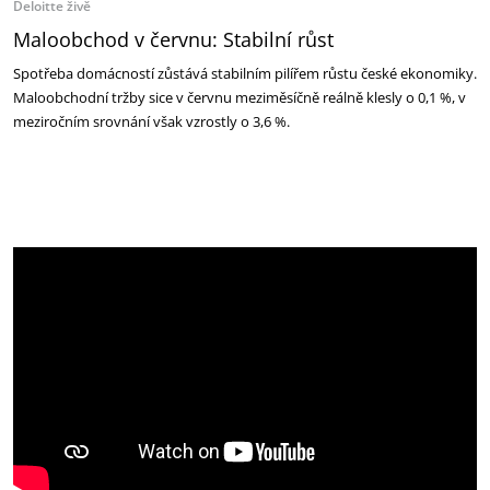
Deloitte živě
Maloobchod v červnu: Stabilní růst
Spotřeba domácností zůstává stabilním pilířem růstu české ekonomiky.
Maloobchodní tržby sice v červnu meziměsíčně reálně klesly o 0,1 %, v
meziročním srovnání však vzrostly o 3,6 %.