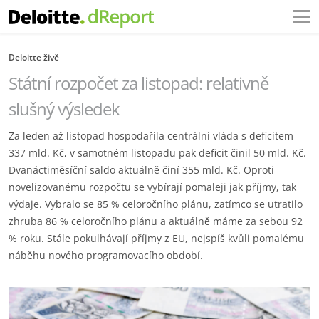
Deloitte živě
Státní rozpočet za listopad: relativně
slušný výsledek
Za leden až listopad hospodařila centrální vláda s deficitem
337 mld. Kč, v samotném listopadu pak deficit činil 50 mld. Kč.
Dvanáctiměsíční saldo aktuálně činí 355 mld. Kč. Oproti
novelizovanému rozpočtu se vybírají pomaleji jak příjmy, tak
výdaje. Vybralo se 85 % celoročního plánu, zatímco se utratilo
zhruba 86 % celoročního plánu a aktuálně máme za sebou 92
% roku. Stále pokulhávají příjmy z EU, nejspíš kvůli pomalému
náběhu nového programovacího období.