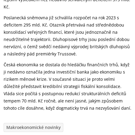
Kč.
Poslanecká sněmovna již schválila rozpočet na rok 2023 s
deficitem 295 mld. Kč. Otazník přetrvává nad střednědobou
konsolidací veřejných financí, které jsou jednoznačně na
neudržitelné trajektorii. Dluhopisové trhy jsou poslední dobou
nervózní, o čemž svědčí nedávný výprodej britských dluhopisů
a následný pád premiérky Trussové.
Česká ekonomika se dostala do hledáčku finančních trhů, když
ji nedávno označila jedna investiční banka jako ekonomiku s
rizikem měnové krize. V současné situaci je proto velmi
důležité představit kredibilní strategii fiskální konsolidace.
Vláda sice počítá s postupnou redukcí strukturálních deficitů
tempem 70 mld. Kč ročně, ale není jasné, jakým způsobem
tohoto cíle dosáhne, když dogmaticky trvá na nezvyšování daní.
Makroekonomické novinky