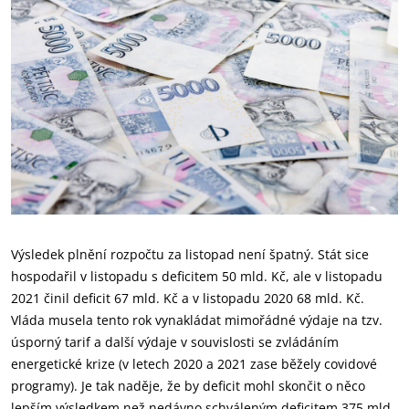
Výsledek plnění rozpočtu za listopad není špatný. Stát sice
hospodařil v listopadu s deficitem 50 mld. Kč, ale v listopadu
2021 činil deficit 67 mld. Kč a v listopadu 2020 68 mld. Kč.
Vláda musela tento rok vynakládat mimořádné výdaje na tzv.
úsporný tarif a další výdaje v souvislosti se zvládáním
energetické krize (v letech 2020 a 2021 zase běžely covidové
programy). Je tak naděje, že by deficit mohl skončit o něco
lepším výsledkem než nedávno schváleným deficitem 375 mld.