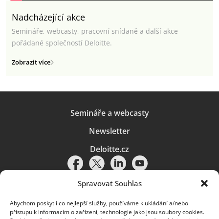
Nadcházející akce
Semináře, webcasty, pracovní snídaně a další akce
pořádané společností Deloitte.
Zobrazit více
Semináře a webcasty
Newsletter
Deloitte.cz
Spravovat Souhlas
Abychom poskytli co nejlepší služby, používáme k ukládání a/nebo
Pravidla používání
|
Ochrana osobních údajů
|
Soubory cookies
|
přístupu k informacím o zařízení, technologie jako jsou soubory cookies.
Deloitte.cz