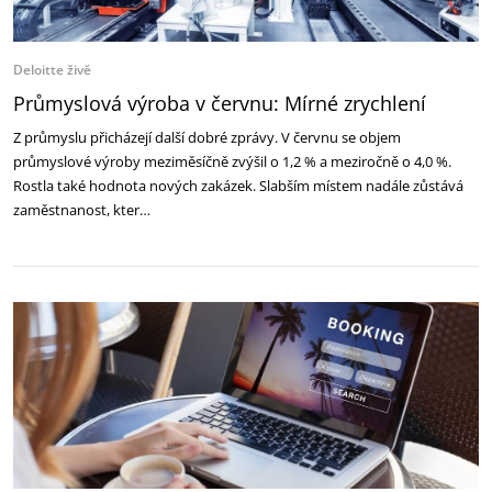
Deloitte živě
Průmyslová výroba v červnu: Mírné zrychlení
Z průmyslu přicházejí další dobré zprávy. V červnu se objem
průmyslové výroby meziměsíčně zvýšil o 1,2 % a meziročně o 4,0 %.
Rostla také hodnota nových zakázek. Slabším místem nadále zůstává
zaměstnanost, kter…