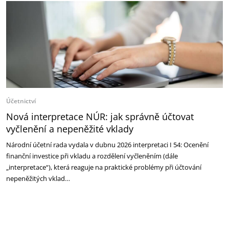
Účetnictví
Nová interpretace NÚR: jak správně účtovat
vyčlenění a nepeněžité vklady
Národní účetní rada vydala v dubnu 2026 interpretaci I 54: Ocenění
finanční investice při vkladu a rozdělení vyčleněním (dále
„interpretace“), která reaguje na praktické problémy při účtování
nepeněžitých vklad…