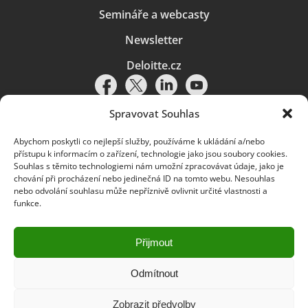
Semináře a webcasty
Newsletter
Deloitte.cz
Spravovat Souhlas
Abychom poskytli co nejlepší služby, používáme k ukládání a/nebo
Pravidla používání
|
Ochrana osobních údajů
|
Soubory cookies
|
přístupu k informacím o zařízení, technologie jako jsou soubory cookies.
Deloitte.cz
Souhlas s těmito technologiemi nám umožní zpracovávat údaje, jako je
chování při procházení nebo jedinečná ID na tomto webu. Nesouhlas
© 2026. Více informací najdete v
Pravidlech používání
.
nebo odvolání souhlasu může nepříznivě ovlivnit určité vlastnosti a
funkce.
Deloitte označuje jednu či více společností globální sítě členských
společností Deloitte Touche Tohmatsu Limited („DTTL“) a jejich dceřiné
a přidružené subjekty (souhrnně „organizace Deloitte“). Společnost DTTL
(rovněž označovaná jako „Deloitte Global“) a každá z jejích členských
Přijmout
společností a jejich přidružených subjektů je samostatným a nezávislým
právním subjektem, který není oprávněn zavazovat nebo přijímat závazky
za jinou z těchto členských společností a jejich přidružených subjektů ve
Odmítnout
vztahu k třetím stranám. Společnost DTTL a každá členská společnost
a přidružený subjekt nese odpovědnost pouze za své vlastní jednání či
Zobrazit předvolby
pochybení, nikoli za jednání či pochybení jiných členských společností či