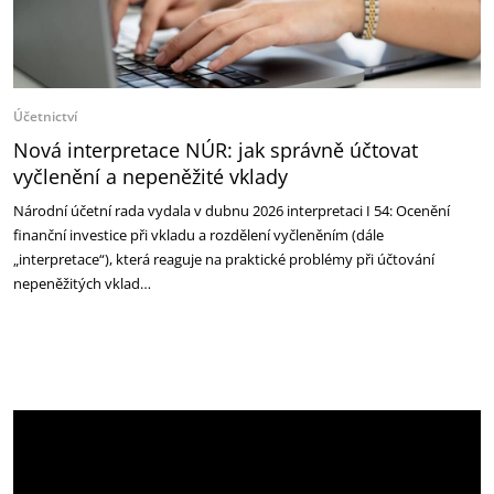
Účetnictví
Nová interpretace NÚR: jak správně účtovat
vyčlenění a nepeněžité vklady
Národní účetní rada vydala v dubnu 2026 interpretaci I 54: Ocenění
finanční investice při vkladu a rozdělení vyčleněním (dále
„interpretace“), která reaguje na praktické problémy při účtování
nepeněžitých vklad…