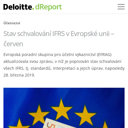
Účetnictví
Stav schvalování IFRS v Evropské unii –
červen
Evropská poradní skupina pro účetní výkaznictví (EFRAG)
aktualizovala svou zprávu, v níž je popisován stav schvalování
všech IFRS, tj. standardů, interpretací a jejich úprav, naposledy
28. března 2019.