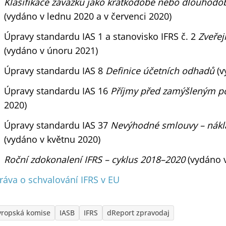
Klasifikace závazků jako krátkodobé nebo dlouhodob
(vydáno v lednu 2020 a v červenci 2020)
Úpravy standardu IAS 1 a stanovisko IFRS č. 2
Zveřej
(vydáno v únoru 2021)
Úpravy standardu IAS 8
Definice účetních odhadů
(v
Úpravy standardu IAS 16
Příjmy před zamýšleným p
2020)
Úpravy standardu IAS 37
Nevýhodné smlouvy – nákl
(vydáno v květnu 2020)
Roční zdokonalení IFRS – cyklus 2018–2020
(vydáno 
ráva o schvalování IFRS v EU
vropská komise
IASB
IFRS
dReport zpravodaj