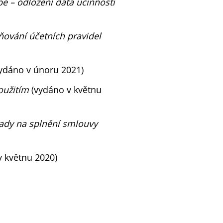
é – odložení data účinnosti
ňování účetních pravidel
ydáno v únoru 2021)
oužitím
(vydáno v květnu
ady na splnění smlouvy
v květnu 2020)