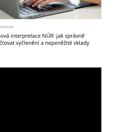
etnictví
ová interpretace NÚR: jak správně
čtovat vyčlenění a nepeněžité vklady