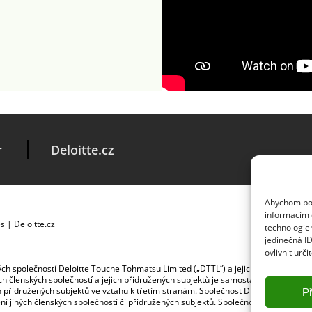
r
Deloitte.cz
Abychom posk
informacím o
es
|
Deloitte.cz
technologie
jedinečná I
ovlivnit urči
ských společností Deloitte Touche Tohmatsu Limited („DTTL“) a jejich dceřiné a př
jích členských společností a jejich přidružených subjektů je samostatným a nezá
jich přidružených subjektů ve vztahu k třetím stranám. Společnost DTTL a každá č
Př
ybení jiných členských společností či přidružených subjektů. Společnost DTTL služb