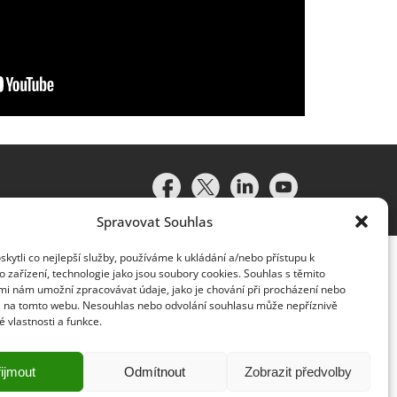
Spravovat Souhlas
ytli co nejlepší služby, používáme k ukládání a/nebo přístupu k
 zařízení, technologie jako jsou soubory cookies. Souhlas s těmito
mi nám umožní zpracovávat údaje, jako je chování při procházení nebo
D na tomto webu. Nesouhlas nebo odvolání souhlasu může nepříznivě
té vlastnosti a funkce.
idružené subjekty (souhrnně „organizace Deloitte“). Společnost
vislým právním subjektem, který není oprávněn zavazovat nebo
lenská společnost a přidružený subjekt nese odpovědnost pouze
ijmout
Odmítnout
Zobrazit předvolby
y klientům neposkytuje. Více informací najdete na adrese