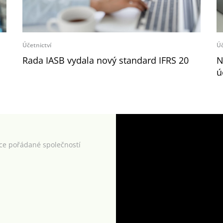
Účetnictví
Úč
Rada IASB vydala nový standard IFRS 20
N
ú
kce pořádané společností