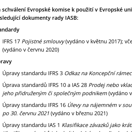
 schválení Evropské komise k použití v Evropské uni
sledující dokumenty rady IASB:
andardy
IFRS 17
Pojistné smlouvy
(vydáno v květnu 2017); vč
(vydáno v červnu 2020)
ravy
Úpravy standardu IFRS 3
Odkaz na Koncepční ráme
Úprava standardů IFRS 10 a IAS 28
Prodej nebo vkla
jeho přidruženým či společným podnikem
(vydáno v 
Úpravy standardu IFRS 16
Úlevy na nájemném v souv
po 30. červnu 2021
(vydáno v březnu 2021)
Úpravy standardu IAS 1
Klasifikace závazků jako kr