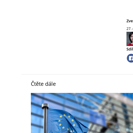
Zve
27.
Sdí
Čtěte dále