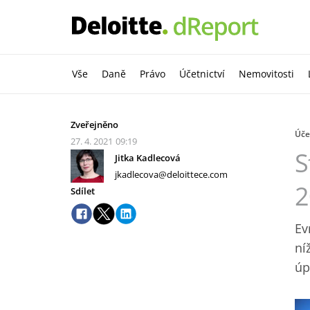
Vše
Daně
Právo
Účetnictví
Nemovitosti
Zveřejněno
Úče
27. 4. 2021
09:19
S
Jitka Kadlecová
jkadlecova@deloittece.com
2
Sdílet
Ev
ní
úp