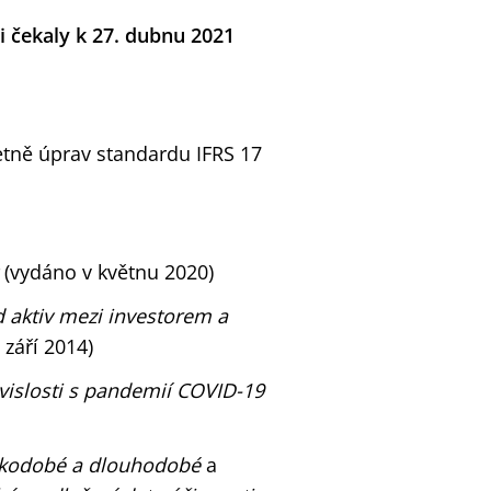
i čekaly k 27. dubnu 2021
etně úprav standardu IFRS 17
c
(vydáno v květnu 2020)
d aktiv mezi investorem
a
září 2014)
islosti s pandemií COVID-19
átkodobé a dlouhodobé
a