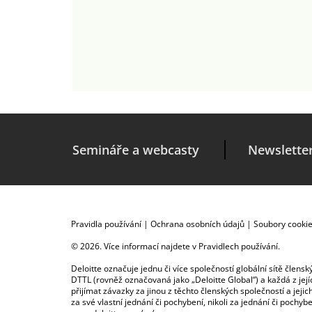
Semináře a webcasty
Newslette
Pravidla používání
|
Ochrana osobních údajů
|
Soubory cooki
© 2026. Více informací najdete v
Pravidlech používání
.
Deloitte označuje jednu či více společností globální sítě člen
DTTL (rovněž označovaná jako „Deloitte Global“) a každá z je
přijímat závazky za jinou z těchto členských společností a je
za své vlastní jednání či pochybení, nikoli za jednání či poch