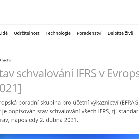
Lidé
Udržitelnost
Technologie
Poradenství
Deloitte živě
tnictví
tav schvalování IFRS v Evrop
021]
ropská poradní skupina pro účetní výkaznictví (EFRAG)
ž je popisován stav schvalování všech IFRS, tj. standard
rav, naposledy 2. dubna 2021.