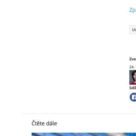
Zp
I
Zve
24.
Sdí
Čtěte dále