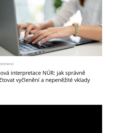
etnictví
ová interpretace NÚR: jak správně
čtovat vyčlenění a nepeněžité vklady