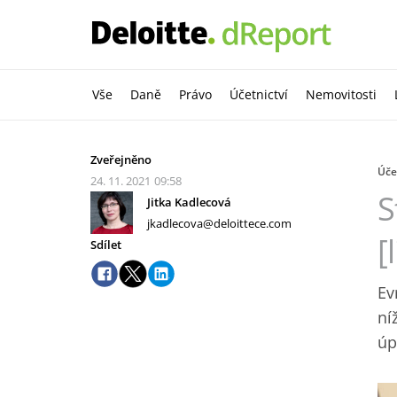
Vše
Daně
Právo
Účetnictví
Nemovitosti
Zveřejněno
Úče
24. 11. 2021
09:58
S
Jitka Kadlecová
jkadlecova@deloittece.com
[
Sdílet
Ev
ní
úp