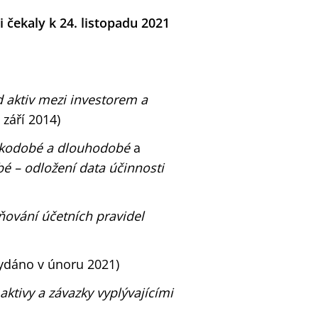
 čekaly k 24. listopadu 2021
d aktiv mezi investorem
a
září 2014)
átkodobé a dlouhodobé
a
é – odložení data účinnosti
ňování účetních pravidel
ydáno v únoru 2021)
aktivy a závazky vyplývajícími