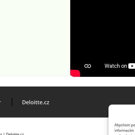
r
Deloitte.cz
Abychom posk
informacím o
es
|
Deloitte.cz