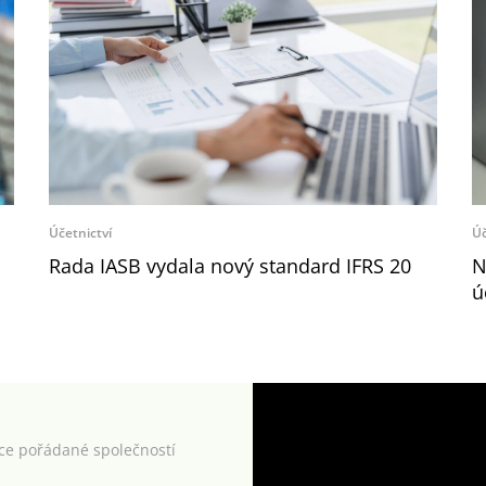
Účetnictví
Úč
Rada IASB vydala nový standard IFRS 20
N
ú
kce pořádané společností