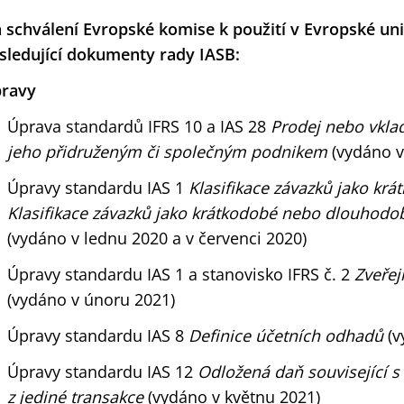
 schválení Evropské komise k použití v Evropské unii
sledující dokumenty rady IASB:
ravy
Úprava standardů IFRS 10 a IAS 28
Prodej nebo vkla
jeho přidruženým či společným podnikem
(vydáno v 
Úpravy standardu IAS 1
Klasifikace závazků jako kr
Klasifikace závazků jako krátkodobé nebo dlouhodob
(vydáno v lednu 2020 a v červenci 2020)
Úpravy standardu IAS 1 a stanovisko IFRS č. 2
Zveřej
(vydáno v únoru 2021)
Úpravy standardu IAS 8
Definice účetních odhadů
(v
Úpravy standardu IAS 12
Odložená daň související s 
z jediné transakce
(vydáno v květnu 2021)