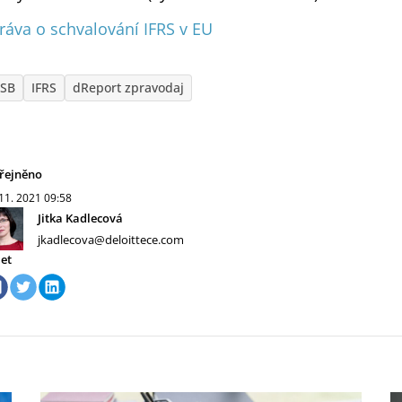
ráva o schvalování IFRS v EU
ASB
IFRS
dReport zpravodaj
řejněno
 11. 2021
09:58
Jitka Kadlecová
jkadlecova@deloittece.com
let