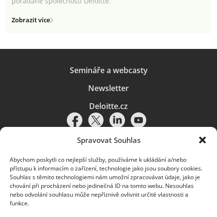
pořádané společností Deloitte.
Zobrazit více
Semináře a webcasty
Newsletter
Deloitte.cz
Spravovat Souhlas
Abychom poskytli co nejlepší služby, používáme k ukládání a/nebo
Pravidla používání
|
Ochrana osobních údajů
|
Soubory cookies
|
přístupu k informacím o zařízení, technologie jako jsou soubory cookies.
Deloitte.cz
Souhlas s těmito technologiemi nám umožní zpracovávat údaje, jako je
chování při procházení nebo jedinečná ID na tomto webu. Nesouhlas
© 2026. Více informací najdete v
Pravidlech používání
.
nebo odvolání souhlasu může nepříznivě ovlivnit určité vlastnosti a
funkce.
Deloitte označuje jednu či více společností globální sítě členských
společností Deloitte Touche Tohmatsu Limited („DTTL“) a jejich dceřiné