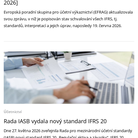
2026]
Evropská poradní skupina pro účetní výkaznictví (EFRAG) aktualizovala
svou zprávu, v níž je popisován stav schvalování všech IFRS, tj.
standardů, interpretací a jejich úprav, naposledy 19. června 2026.
Účetnictví
Rada IASB vydala nový standard IFRS 20
Dne 27. května 2026 zveřejnila Rada pro mezinárodní účetní standardy
(IASB) nový standard IFRS 20 „Regulační aktiva a závazky“. IFRS 20