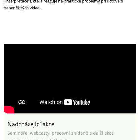
„interpretace“), která reaguje na praktické problémy při účtování
nepeněžitých vklad…
Nadcházející akce
Semináře, webcasty, pracovní snídaně a další akce