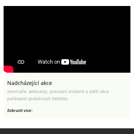
Nadcházející akce
Semináře, webcasty, pracovní snídaně a další akce
pořádané společností Deloitte.
Zobrazit více