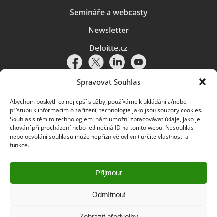
Semináře a webcasty
Newsletter
Deloitte.cz
Spravovat Souhlas
Abychom poskytli co nejlepší služby, používáme k ukládání a/nebo
Pravidla používání
|
Ochrana osobních údajů
|
Soubory cookies
|
přístupu k informacím o zařízení, technologie jako jsou soubory cookies.
Deloitte.cz
Souhlas s těmito technologiemi nám umožní zpracovávat údaje, jako je
chování při procházení nebo jedinečná ID na tomto webu. Nesouhlas
© 2026. Více informací najdete v
Pravidlech používání
.
nebo odvolání souhlasu může nepříznivě ovlivnit určité vlastnosti a
funkce.
Deloitte označuje jednu či více společností globální sítě členských
společností Deloitte Touche Tohmatsu Limited („DTTL“) a jejich dceřiné
a přidružené subjekty (souhrnně „organizace Deloitte“). Společnost DTTL
(rovněž označovaná jako „Deloitte Global“) a každá z jejích členských
Přijmout
společností a jejich přidružených subjektů je samostatným a nezávislým
právním subjektem, který není oprávněn zavazovat nebo přijímat závazky
za jinou z těchto členských společností a jejich přidružených subjektů ve
Odmítnout
vztahu k třetím stranám. Společnost DTTL a každá členská společnost
a přidružený subjekt nese odpovědnost pouze za své vlastní jednání či
Zobrazit předvolby
pochybení, nikoli za jednání či pochybení jiných členských společností či