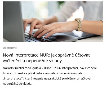
Účetnictví
Nová interpretace NÚR: jak správně účtovat
vyčlenění a nepeněžité vklady
Národní účetní rada vydala v dubnu 2026 interpretaci I 54: Ocenění
finanční investice při vkladu a rozdělení vyčleněním (dále
„interpretace“), která reaguje na praktické problémy při účtování
nepeněžitých vklad…