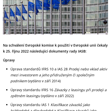
Na schválení Evropské komise k použití v Evropské unii čekaly
k 25. říjnu 2022 následující dokumenty rady IASB:
Úpravy
Úprava standardů IFRS 10 a IAS 28
Prodej nebo vklad aktiv
mezi investorem
a jeho přidruženým či společným
podnikem
(vydáno v září 2014)
Úpravy standardu IFRS 16
Závazky z leasingu při prodeji a
zpětném leasingu
(vydáno v září 2022)
Úpravy standardu IAS 1
Klasifikace závazků jako
krátkodobé a dlouhodobé
a
Klasifikace závazků jako