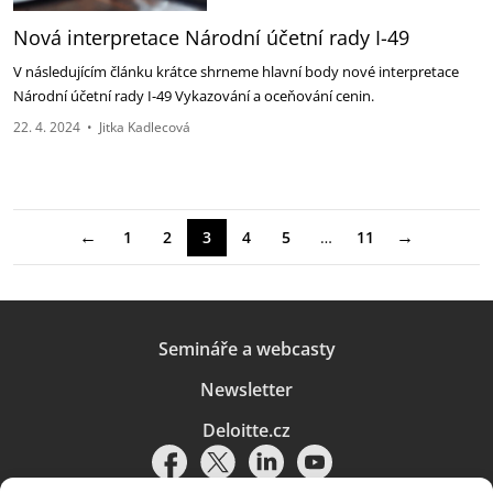
Nová interpretace Národní účetní rady I-49
V následujícím článku krátce shrneme hlavní body nové interpretace
Národní účetní rady I-49 Vykazování a oceňování cenin.
22. 4. 2024
•
Jitka Kadlecová
←
→
1
2
3
4
5
…
11
Semináře a webcasty
Newsletter
Deloitte.cz