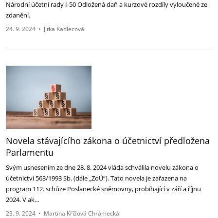
Národní účetní rady I-50 Odložená daň a kurzové rozdíly vyloučené ze
zdanění.
24. 9. 2024
•
Jitka Kadlecová
Novela stávajícího zákona o účetnictví předložena
Parlamentu
Svým usnesením ze dne 28. 8. 2024 vláda schválila novelu zákona o
účetnictví 563/1993 Sb. (dále „ZoÚ“). Tato novela je zařazena na
program 112. schůze Poslanecké sněmovny, probíhající v září a říjnu
2024. V ak…
23. 9. 2024
•
Martina Křížová Chrámecká