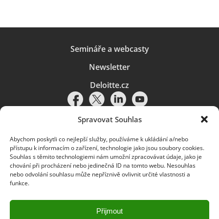
Semináře a webcasty
Newsletter
Deloitte.cz
Spravovat Souhlas
Abychom poskytli co nejlepší služby, používáme k ukládání a/nebo
Pravidla používání
|
Ochrana osobních údajů
|
Soubory cookies
|
přístupu k informacím o zařízení, technologie jako jsou soubory cookies.
Deloitte.cz
Souhlas s těmito technologiemi nám umožní zpracovávat údaje, jako je
chování při procházení nebo jedinečná ID na tomto webu. Nesouhlas
© 2026. Více informací najdete v
Pravidlech používání
.
nebo odvolání souhlasu může nepříznivě ovlivnit určité vlastnosti a
funkce.
Deloitte označuje jednu či více společností globální sítě členských
společností Deloitte Touche Tohmatsu Limited („DTTL“) a jejich dceřiné
a přidružené subjekty (souhrnně „organizace Deloitte“). Společnost DTTL
(rovněž označovaná jako „Deloitte Global“) a každá z jejích členských
Přijmout
společností a jejich přidružených subjektů je samostatným a nezávislým