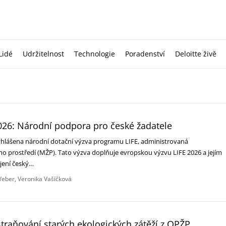
Lidé
Udržitelnost
Technologie
Poradenství
Deloitte živě
026: Národní podpora pro české žadatele
vyhlášena národní dotační výzva programu LIFE, administrovaná
ho prostředí (MŽP). Tato výzva doplňuje evropskou výzvu LIFE 2026 a jejím
ojení český…
Weber
Veronika Vašíčková
raňování starých ekologických zátěží z OPŽP