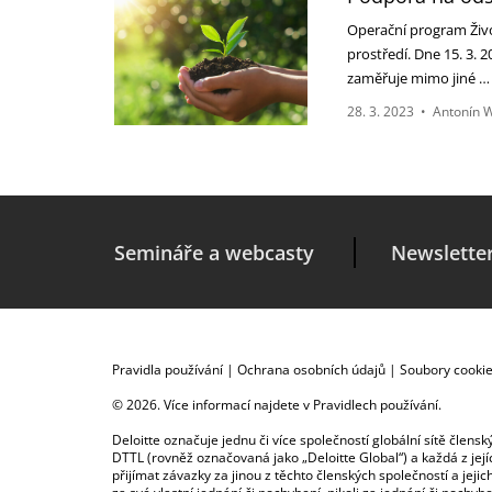
Operační program Živo
prostředí. Dne 15. 3.
zaměřuje mimo jiné 
28. 3. 2023
•
Antonín 
Semináře a webcasty
Newslette
Pravidla používání
|
Ochrana osobních údajů
|
Soubory cooki
© 2026. Více informací najdete v
Pravidlech používání
.
Deloitte označuje jednu či více společností globální sítě člen
DTTL (rovněž označovaná jako „Deloitte Global“) a každá z je
přijímat závazky za jinou z těchto členských společností a je