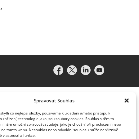
o
e
Spravovat Souhlas
ytli co nejlepší služby, používáme k ukládání a/nebo přístupu k
 zařízení, technologie jako jsou soubory cookies. Souhlas s těmito
idružené subjekty (souhrnně „organizace Deloitte“). Společnost
mi nám umožní zpracovávat údaje, jako je chování při procházení nebo
vislým právním subjektem, který není oprávněn zavazovat nebo
D na tomto webu. Nesouhlas nebo odvolání souhlasu může nepříznivě
lenská společnost a přidružený subjekt nese odpovědnost pouze
té vlastnosti a funkce.