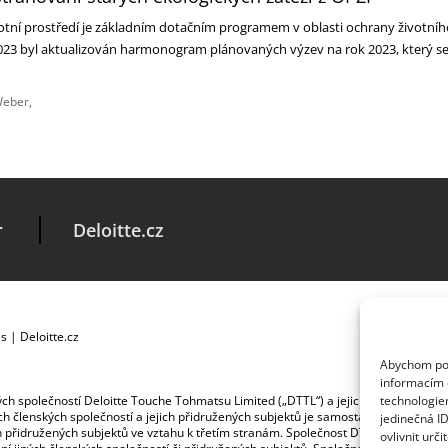
tní prostředí je základním dotačním programem v oblasti ochrany životníh
 2023 byl aktualizován harmonogram plánovaných výzev na rok 2023, který s
…
Weber
r
Deloitte.cz
es
|
Deloitte.cz
Abychom posk
informacím o
ských společností Deloitte Touche Tohmatsu Limited („DTTL“) a jejich dceřiné a př
technologie
jích členských společností a jejich přidružených subjektů je samostatným a nezá
jedinečná I
jich přidružených subjektů ve vztahu k třetím stranám. Společnost DTTL a každá č
ovlivnit urči