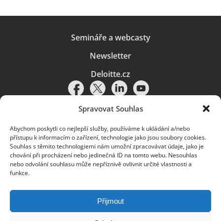
Semináře a webcasty
Newsletter
Deloitte.cz
Spravovat Souhlas
Abychom poskytli co nejlepší služby, používáme k ukládání a/nebo
Pravidla používání
|
Ochrana osobních údajů
|
Soubory cookies
|
přístupu k informacím o zařízení, technologie jako jsou soubory cookies.
Deloitte.cz
Souhlas s těmito technologiemi nám umožní zpracovávat údaje, jako je
chování při procházení nebo jedinečná ID na tomto webu. Nesouhlas
© 2026. Více informací najdete v
Pravidlech používání
.
nebo odvolání souhlasu může nepříznivě ovlivnit určité vlastnosti a
funkce.
Deloitte označuje jednu či více společností globální sítě členských
společností Deloitte Touche Tohmatsu Limited („DTTL“) a jejich dceřiné
a přidružené subjekty (souhrnně „organizace Deloitte“). Společnost DTTL
(rovněž označovaná jako „Deloitte Global“) a každá z jejích členských
Přijmout
společností a jejich přidružených subjektů je samostatným a nezávislým
právním subjektem, který není oprávněn zavazovat nebo přijímat závazky