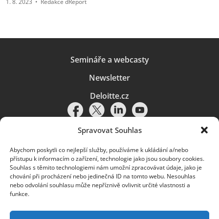
1. 8. 2023
•
Redakce dReport
Semináře a webcasty
Newsletter
Deloitte.cz
Spravovat Souhlas
Abychom poskytli co nejlepší služby, používáme k ukládání a/nebo
Pravidla používání
|
Ochrana osobních údajů
|
Soubory cookies
|
přístupu k informacím o zařízení, technologie jako jsou soubory cookies.
Deloitte.cz
Souhlas s těmito technologiemi nám umožní zpracovávat údaje, jako je
chování při procházení nebo jedinečná ID na tomto webu. Nesouhlas
© 2026. Více informací najdete v
Pravidlech používání
.
nebo odvolání souhlasu může nepříznivě ovlivnit určité vlastnosti a
funkce.
Deloitte označuje jednu či více společností globální sítě členských
společností Deloitte Touche Tohmatsu Limited („DTTL“) a jejich dceřiné
a přidružené subjekty (souhrnně „organizace Deloitte“). Společnost DTTL
(rovněž označovaná jako „Deloitte Global“) a každá z jejích členských