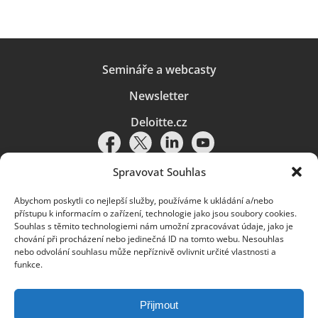
Semináře a webcasty
Newsletter
Deloitte.cz
Spravovat Souhlas
Abychom poskytli co nejlepší služby, používáme k ukládání a/nebo
Pravidla používání
|
Ochrana osobních údajů
|
Soubory cookies
|
přístupu k informacím o zařízení, technologie jako jsou soubory cookies.
Deloitte.cz
Souhlas s těmito technologiemi nám umožní zpracovávat údaje, jako je
chování při procházení nebo jedinečná ID na tomto webu. Nesouhlas
© 2026. Více informací najdete v
Pravidlech používání
.
nebo odvolání souhlasu může nepříznivě ovlivnit určité vlastnosti a
funkce.
Deloitte označuje jednu či více společností globální sítě členských
společností Deloitte Touche Tohmatsu Limited („DTTL“) a jejich dceřiné
a přidružené subjekty (souhrnně „organizace Deloitte“). Společnost DTTL
(rovněž označovaná jako „Deloitte Global“) a každá z jejích členských
Přijmout
společností a jejich přidružených subjektů je samostatným a nezávislým