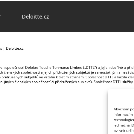
r
Deloitte.cz
es
|
Deloitte.cz
ských společností Deloitte Touche Tohmatsu Limited („DTTL“) a jejich dceřiné a př
jích členských společností a jejich přidružených subjektů je samostatným a nezá
jich přidružených subjektů ve vztahu k třetím stranám. Společnost DTTL a každá č
ybení jiných členských společností či přidružených subjektů. Společnost DTTL služb
Abychom posk
informacím o
technologie
jedinečná I
ovlivnit urči