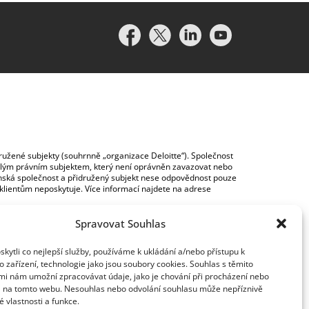
idružené subjekty (souhrnně „organizace Deloitte“). Společnost
vislým právním subjektem, který není oprávněn zavazovat nebo
lenská společnost a přidružený subjekt nese odpovědnost pouze
y klientům neposkytuje. Více informací najdete na adrese
Spravovat Souhlas
ytli co nejlepší služby, používáme k ukládání a/nebo přístupu k
 zařízení, technologie jako jsou soubory cookies. Souhlas s těmito
mi nám umožní zpracovávat údaje, jako je chování při procházení nebo
D na tomto webu. Nesouhlas nebo odvolání souhlasu může nepříznivě
té vlastnosti a funkce.