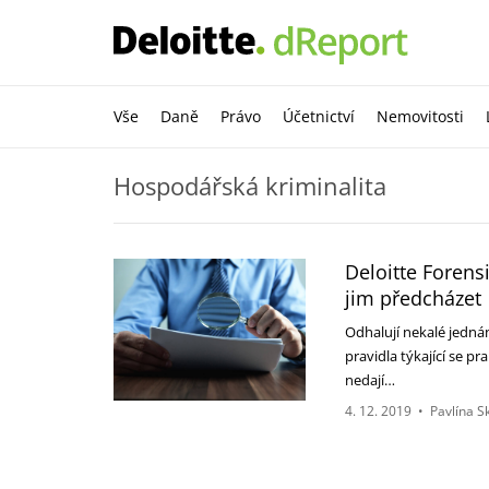
Vše
Daně
Právo
Účetnictví
Nemovitosti
Hospodářská kriminalita
Deloitte Forensi
jim předcházet
Odhalují nekalé jednán
pravidla týkající se pr
nedají…
4. 12. 2019
•
Pavlína S