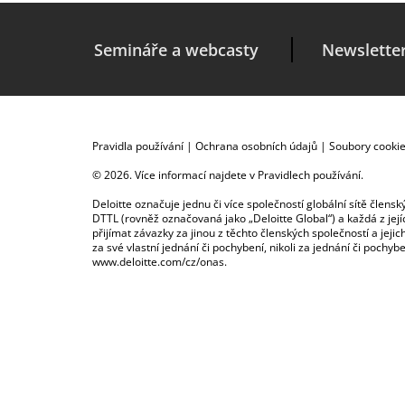
Semináře a webcasty
Newslette
Pravidla používání
|
Ochrana osobních údajů
|
Soubory cooki
© 2026. Více informací najdete v
Pravidlech používání
.
Deloitte označuje jednu či více společností globální sítě člen
DTTL (rovněž označovaná jako „Deloitte Global“) a každá z je
přijímat závazky za jinou z těchto členských společností a je
za své vlastní jednání či pochybení, nikoli za jednání či poch
www.deloitte.com/cz/onas
.