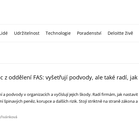
Lidé
Udržitelnost
Technologie
Poradenství
Deloitte živě
c z oddělení FAS: vyšetřují podvody, ale také radí, jak
í a podvody v organizacích a vyčíslují jejich škody. Radí firmám, jak nastavit
aní špinavých peněz, korupce a dalších rizik. Stojí striktně na straně zákona a
křivánková