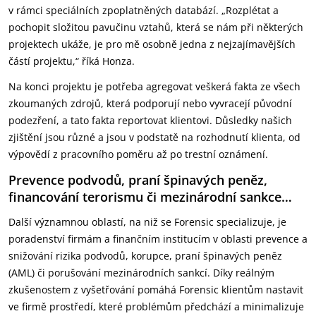
v rámci speciálních zpoplatněných databází. „Rozplétat a
pochopit složitou pavučinu vztahů, která se nám při některých
projektech ukáže, je pro mě osobně jedna z nejzajímavějších
částí projektu,“ říká Honza.
Na konci projektu je potřeba agregovat veškerá fakta ze všech
zkoumaných zdrojů, která podporují nebo vyvracejí původní
podezření, a tato fakta reportovat klientovi. Důsledky našich
zjištění jsou různé a jsou v podstatě na rozhodnutí klienta, od
výpovědí z pracovního poměru až po trestní oznámení.
Prevence podvodů, praní špinavých peněz,
financování terorismu či mezinárodní sankce…
Další významnou oblastí, na niž se Forensic specializuje, je
poradenství firmám a finančním institucím v oblasti prevence a
snižování rizika podvodů, korupce, praní špinavých peněz
(AML) či porušování mezinárodních sankcí. Díky reálným
zkušenostem z vyšetřování pomáhá Forensic klientům nastavit
ve firmě prostředí, které problémům předchází a minimalizuje