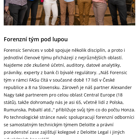
Forenzní tým pod lupou
Forensic Services v sobě spojuje několik disciplín, a proto i
jednotliví členové týmu přicházejí z nejrůznějších oblastí.
Najdeme zde zkušené účetní, auditory, datové analytiky,
právníky, experty z bank či bývalé regulátory. „Náš Forensic
tým v rámci FASu čítá v současné době 17 lidí v České
republice a 8 na Slovensku. Zároveň je náš partner Alexander
Nagy také partnerem pro celou oblast Central Europe (18
států), takže dohromady nás je asi 65, včetně lidí z Polska,
Rumunska, Pobaltí atd.,“ přibližuje svůj tým co do počtu Honza.
Po technologické stránce navíc spolupracují forenzní odborníci
se samostatným technickým týmem Deloitte a právní
poradenství zase zajišťují kolegové z Deloitte Legal i jiných