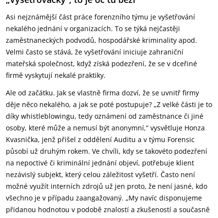
Asi nejznámější část práce forenzního týmu je vyšetřování
nekalého jednání v organizacích. To se týká nejčastěji
zaměstnaneckých podvodů, hospodářské kriminality apod.
Velmi často se stává, že vyšetřování iniciuje zahraniční
mateřská společnost, když získá podezření, že se v dceřiné
firmě vyskytují nekalé praktiky.
Ale od začátku. Jak se vlastně firma dozví, že se uvnitř firmy
děje něco nekalého, a jak se poté postupuje? „Z velké části je to
díky whistleblowingu, tedy oznámení od zaměstnance či jiné
osoby, které může a nemusí být anonymní,“ vysvětluje Honza
Kvasnička, jenž přišel z oddělení Auditu a v týmu Forensic
působí už druhým rokem. Ve chvíli, kdy se takovéto podezření
na nepoctivé či kriminální jednání objeví, potřebuje klient
nezávislý subjekt, který celou záležitost vyšetří. Často není
možné využít interních zdrojů už jen proto, že není jasné, kdo
všechno je v případu zaangažovaný. „My navíc disponujeme
přidanou hodnotou v podobě znalostí a zkušeností a současně