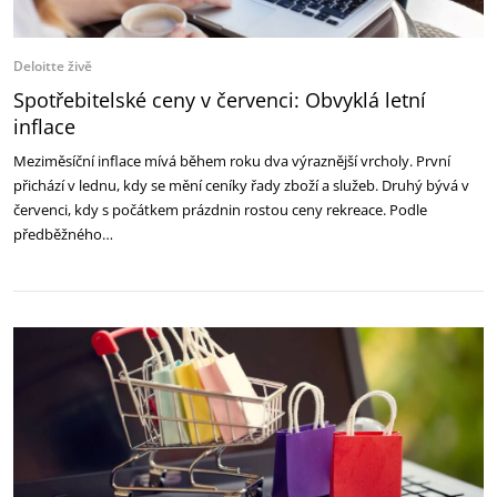
Deloitte živě
Spotřebitelské ceny v červenci: Obvyklá letní
inflace
Meziměsíční inflace mívá během roku dva výraznější vrcholy. První
přichází v lednu, kdy se mění ceníky řady zboží a služeb. Druhý bývá v
červenci, kdy s počátkem prázdnin rostou ceny rekreace. Podle
předběžného…