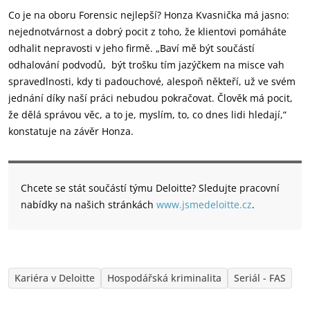
Co je na oboru Forensic nejlepší? Honza Kvasnička má jasno:
nejednotvárnost a dobrý pocit z toho, že klientovi pomáháte
odhalit nepravosti v jeho firmě. „Baví mě být součástí
odhalování podvodů, být trošku tím jazýčkem na misce vah
spravedlnosti, kdy ti padouchové, alespoň někteří, už ve svém
jednání díky naší práci nebudou pokračovat. Člověk má pocit,
že dělá správou věc, a to je, myslím, to, co dnes lidi hledají,“
konstatuje na závěr Honza.
Chcete se stát součástí týmu Deloitte? Sledujte pracovní
nabídky na našich stránkách
www.jsmedeloitte.cz
.
Kariéra v Deloitte
Hospodářská kriminalita
Seriál - FAS