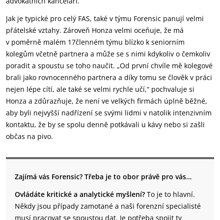
advokátních kanceláří.
Jak je typické pro celý FAS, také v týmu Forensic panují velmi
přátelské vztahy. Zároveň Honza velmi oceňuje, že má
v poměrně malém 17členném týmu blízko k seniorním
kolegům včetně partnera a může se s nimi kdykoliv o čemkoliv
poradit a spoustu se toho naučit. „Od první chvíle mě kolegové
brali jako rovnocenného partnera a díky tomu se člověk v práci
nejen lépe cítí, ale také se velmi rychle učí,“ pochvaluje si
Honza a zdůrazňuje, že není ve velkých firmách úplně běžné,
aby byli nejvyšší nadřízení se svými lidmi v natolik intenzivním
kontaktu, že by se spolu denně potkávali u kávy nebo si zašli
občas na pivo.
Zajímá vás Forensic? Třeba je to obor právě pro vás…
Ovládáte kritické a analytické myšlení?
To je to hlavní.
Někdy jsou případy zamotané a naši forenzní specialisté
musí pracovat se spoustou dat. Je potřeba spojit ty