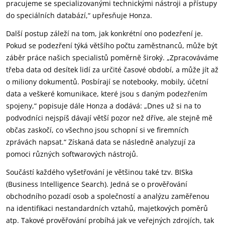
pracujeme se specializovanými technickými nástroji a přístupy
do speciálních databází,“ upřesňuje Honza.
Další postup záleží na tom, jak konkrétní ono podezření je.
Pokud se podezření týká většího počtu zaměstnanců, může být
záběr práce našich specialistů poměrně široký. „Zpracováváme
třeba data od desítek lidí za určité časové období, a může jít až
o miliony dokumentů. Posbírají se notebooky, mobily, účetní
data a veškeré komunikace, které jsou s daným podezřením
spojeny,“ popisuje dále Honza a dodává: „Dnes už si na to
podvodníci nejspíš dávají větší pozor než dříve, ale stejně mě
občas zaskočí, co všechno jsou schopní si ve firemních
zprávách napsat.“ Získaná data se následně analyzují za
pomoci různých softwarových nástrojů.
Součástí každého vyšetřování je většinou také tzv. BISka
(Business Intelligence Search). Jedná se o prověřování
obchodního pozadí osob a společností a analýzu zaměřenou
na identifikaci nestandardních vztahů, majetkových poměrů
atp. Takové prověřování probíhá jak ve veřejných zdrojích, tak