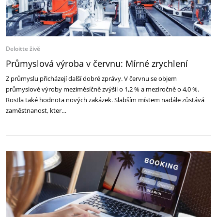
Deloitte živě
Průmyslová výroba v červnu: Mírné zrychlení
Z průmyslu přicházejí další dobré zprávy. V červnu se objem
průmyslové výroby meziměsíčně zvýšil o 1,2 % a meziročně o 4,0 %.
Rostla také hodnota nových zakázek. Slabším místem nadále zůstává
zaměstnanost, kter…