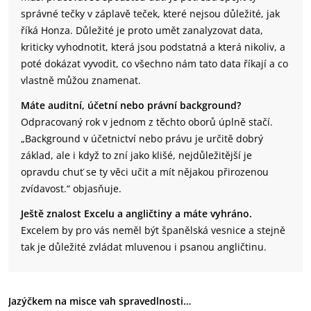
správné tečky v záplavě teček, které nejsou důležité, jak
říká Honza. Důležité je proto umět zanalyzovat data,
kriticky vyhodnotit, která jsou podstatná a která nikoliv, a
poté dokázat vyvodit, co všechno nám tato data říkají a co
vlastně můžou znamenat.
Máte auditní, účetní nebo právní background?
Odpracovaný rok v jednom z těchto oborů úplně stačí.
„Background v účetnictví nebo právu je určitě dobrý
základ, ale i když to zní jako klišé, nejdůležitější je
opravdu chuť se ty věci učit a mít nějakou přirozenou
zvídavost.“ objasňuje.
Ještě znalost Excelu a angličtiny a máte vyhráno.
Excelem by pro vás neměl být španělská vesnice a stejně
tak je důležité zvládat mluvenou i psanou angličtinu.
Jazýčkem na misce vah spravedlnosti…