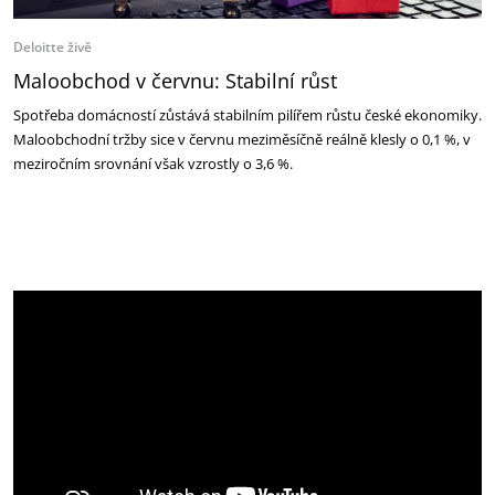
Deloitte živě
Maloobchod v červnu: Stabilní růst
Spotřeba domácností zůstává stabilním pilířem růstu české ekonomiky.
Maloobchodní tržby sice v červnu meziměsíčně reálně klesly o 0,1 %, v
meziročním srovnání však vzrostly o 3,6 %.