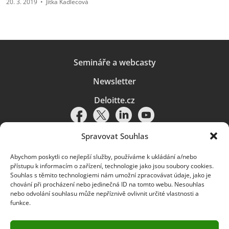
20. 3. 2019
•
Jitka Kadlecová
Semináře a webcasty
Newsletter
Deloitte.cz
Spravovat Souhlas
Abychom poskytli co nejlepší služby, používáme k ukládání a/nebo
Pravidla používání
|
Ochrana osobních údajů
|
Soubory cookies
|
přístupu k informacím o zařízení, technologie jako jsou soubory cookies.
Deloitte.cz
Souhlas s těmito technologiemi nám umožní zpracovávat údaje, jako je
chování při procházení nebo jedinečná ID na tomto webu. Nesouhlas
© 2026. Více informací najdete v
Pravidlech používání
.
nebo odvolání souhlasu může nepříznivě ovlivnit určité vlastnosti a
funkce.
Deloitte označuje jednu či více společností globální sítě členských
společností Deloitte Touche Tohmatsu Limited („DTTL“) a jejich dceřiné
a přidružené subjekty (souhrnně „organizace Deloitte“). Společnost DTTL
(rovněž označovaná jako „Deloitte Global“) a každá z jejích členských