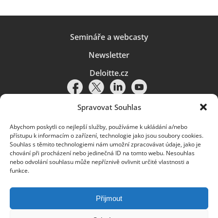
Semináře a webcasty
Newsletter
Deloitte.cz
Spravovat Souhlas
Abychom poskytli co nejlepší služby, používáme k ukládání a/nebo
Pravidla používání
|
Ochrana osobních údajů
|
Soubory cookies
|
přístupu k informacím o zařízení, technologie jako jsou soubory cookies.
Deloitte.cz
Souhlas s těmito technologiemi nám umožní zpracovávat údaje, jako je
chování při procházení nebo jedinečná ID na tomto webu. Nesouhlas
© 2026. Více informací najdete v
Pravidlech používání
.
nebo odvolání souhlasu může nepříznivě ovlivnit určité vlastnosti a
funkce.
Deloitte označuje jednu či více společností globální sítě členských
společností Deloitte Touche Tohmatsu Limited („DTTL“) a jejich dceřiné
a přidružené subjekty (souhrnně „organizace Deloitte“). Společnost DTTL
(rovněž označovaná jako „Deloitte Global“) a každá z jejích členských
Přijmout
společností a jejich přidružených subjektů je samostatným a nezávislým
právním subjektem, který není oprávněn zavazovat nebo přijímat závazky