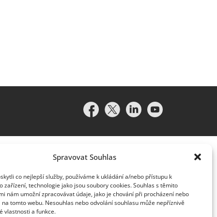
Spravovat Souhlas
ytli co nejlepší služby, používáme k ukládání a/nebo přístupu k
 zařízení, technologie jako jsou soubory cookies. Souhlas s těmito
idružené subjekty (souhrnně „organizace Deloitte“). Společnost
mi nám umožní zpracovávat údaje, jako je chování při procházení nebo
vislým právním subjektem, který není oprávněn zavazovat nebo
D na tomto webu. Nesouhlas nebo odvolání souhlasu může nepříznivě
lenská společnost a přidružený subjekt nese odpovědnost pouze
té vlastnosti a funkce.