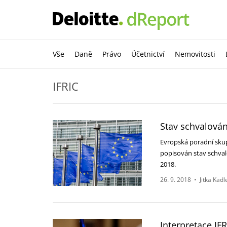
Vše
Daně
Právo
Účetnictví
Nemovitosti
IFRIC
Stav schvalován
Evropská poradní skupi
popisován stav schvalo
2018.
26. 9. 2018
•
Jitka Kad
Interpretace IF