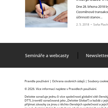
Dne 28. března 2018 by
Cizoměnové transakce 
účinnosti stanov…
2. 5. 2018
•
Soňa Plac
Semináře a webcasty
Newslette
Pravidla používání
|
Ochrana osobních údajů
|
Soubory cooki
© 2026. Více informací najdete v
Pravidlech používání
.
Deloitte označuje jednu či více společností globální sítě člen
DTTL (rovněž označovaná jako „Deloitte Global“) a každá z je
přijímat závazky za jinou z těchto členských společností a je