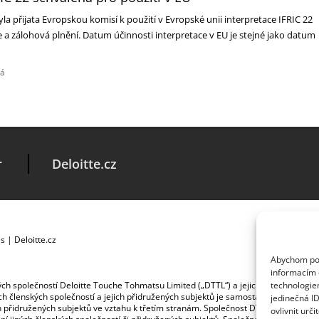
la přijata Evropskou komisí k použití v Evropské unii interpretace IFRIC 22
a zálohová plnění. Datum účinnosti interpretace v EU je stejné jako datum
há
r
Deloitte.cz
es
|
Deloitte.cz
Abychom posk
informacím o
ských společností Deloitte Touche Tohmatsu Limited („DTTL“) a jejich dceřiné a př
technologie
jích členských společností a jejich přidružených subjektů je samostatným a nezá
jedinečná I
jich přidružených subjektů ve vztahu k třetím stranám. Společnost DTTL a každá č
ovlivnit urči