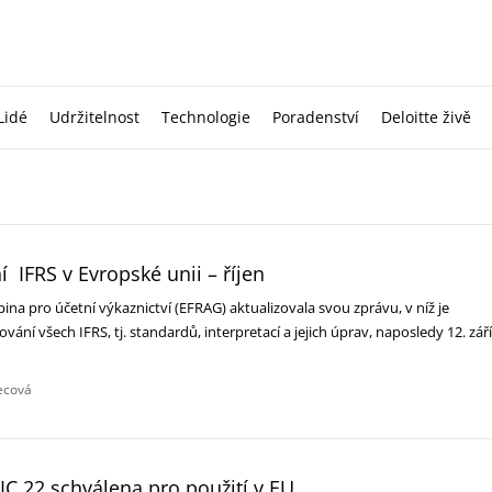
Lidé
Udržitelnost
Technologie
Poradenství
Deloitte živě
í IFRS v Evropské unii – říjen
na pro účetní výkaznictví (EFRAG) aktualizovala svou zprávu, v níž je
vání všech IFRS, tj. standardů, interpretací a jejich úprav, naposledy 12. září
lecová
RIC 22 schválena pro použití v EU