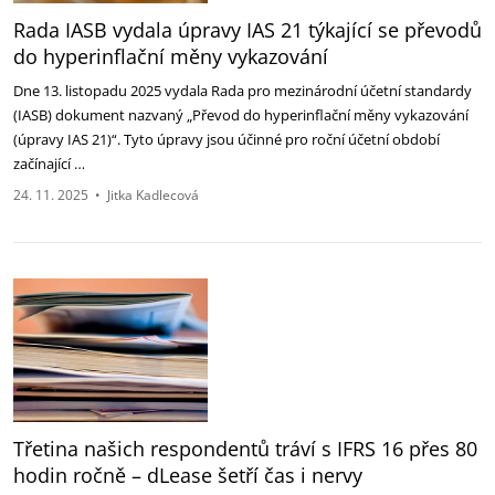
Rada IASB vydala úpravy IAS 21 týkající se převodů
do hyperinflační měny vykazování
Dne 13. listopadu 2025 vydala Rada pro mezinárodní účetní standardy
(IASB) dokument nazvaný „Převod do hyperinflační měny vykazování
(úpravy IAS 21)“. Tyto úpravy jsou účinné pro roční účetní období
začínající …
24. 11. 2025
•
Jitka Kadlecová
Třetina našich respondentů tráví s IFRS 16 přes 80
hodin ročně – dLease šetří čas i nervy