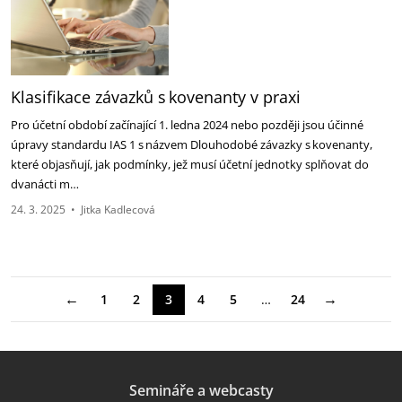
Klasifikace závazků s kovenanty v praxi
Pro účetní období začínající 1. ledna 2024 nebo později jsou účinné
úpravy standardu IAS 1 s názvem Dlouhodobé závazky s kovenanty,
které objasňují, jak podmínky, jež musí účetní jednotky splňovat do
dvanácti m…
24. 3. 2025
•
Jitka Kadlecová
←
→
1
2
3
4
5
…
24
Semináře a webcasty