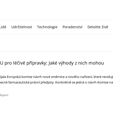
Lidé
Udržitelnost
Technologie
Poradenství
Deloitte živě
U pro léčivé přípravky: Jaké výhody z nich mohou
ijala Evropská komise návrh nové směrnice a nového nařízení, které reviduj
 obecné farmaceutické právní předpisy. Konkrétně se jedná o návrh Komise na
Report