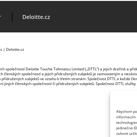
r
Deloitte.cz
es
|
Deloitte.cz
ských společností Deloitte Touche Tohmatsu Limited („DTTL“) a jejich dceřiné a př
jích členských společností a jejich přidružených subjektů je samostatným a nezá
jich přidružených subjektů ve vztahu k třetím stranám. Společnost DTTL a každá č
ybení jiných členských společností či přidružených subjektů. Společnost DTTL služb
Abychom posk
informacím o
technologie
jedinečná I
ovlivnit urči