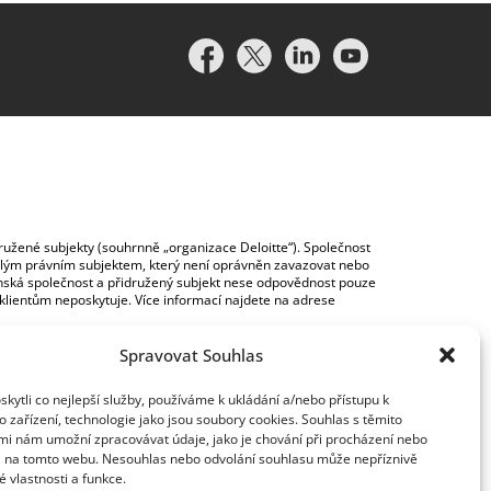
idružené subjekty (souhrnně „organizace Deloitte“). Společnost
vislým právním subjektem, který není oprávněn zavazovat nebo
lenská společnost a přidružený subjekt nese odpovědnost pouze
y klientům neposkytuje. Více informací najdete na adrese
Spravovat Souhlas
ytli co nejlepší služby, používáme k ukládání a/nebo přístupu k
 zařízení, technologie jako jsou soubory cookies. Souhlas s těmito
mi nám umožní zpracovávat údaje, jako je chování při procházení nebo
D na tomto webu. Nesouhlas nebo odvolání souhlasu může nepříznivě
té vlastnosti a funkce.