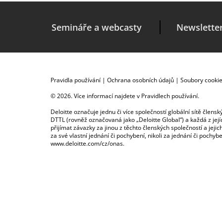
Semináře a webcasty
Newslette
Pravidla používání
|
Ochrana osobních údajů
|
Soubory cooki
© 2026. Více informací najdete v
Pravidlech používání
.
Deloitte označuje jednu či více společností globální sítě člen
DTTL (rovněž označovaná jako „Deloitte Global“) a každá z je
přijímat závazky za jinou z těchto členských společností a je
za své vlastní jednání či pochybení, nikoli za jednání či poch
www.deloitte.com/cz/onas
.