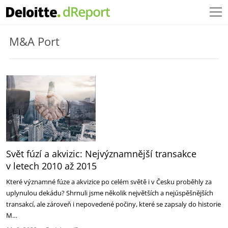
M&A Port
Svět fúzí a akvizic: Nejvýznamnější transakce
v letech 2010 až 2015
Které významné fúze a akvizice po celém světě i v Česku proběhly za
uplynulou dekádu? Shrnuli jsme několik největších a nejúspěšnějších
transakcí, ale zároveň i nepovedené počiny, které se zapsaly do historie
M…