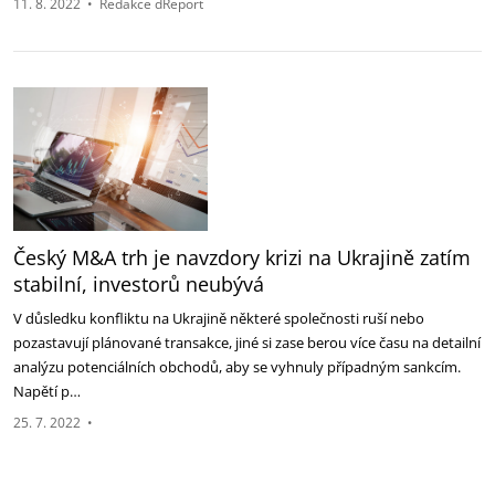
11. 8. 2022
•
Redakce dReport
Český M&A trh je navzdory krizi na Ukrajině zatím
stabilní, investorů neubývá
V důsledku konfliktu na Ukrajině některé společnosti ruší nebo
pozastavují plánované transakce, jiné si zase berou více času na detailní
analýzu potenciálních obchodů, aby se vyhnuly případným sankcím.
Napětí p…
25. 7. 2022
•