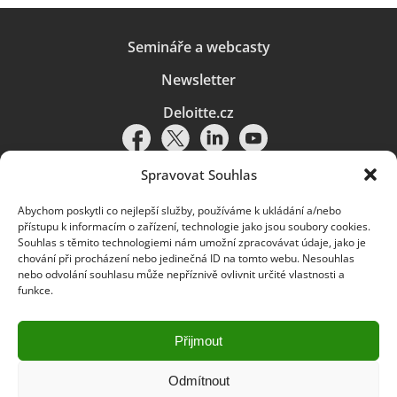
Semináře a webcasty
Newsletter
Deloitte.cz
Spravovat Souhlas
Abychom poskytli co nejlepší služby, používáme k ukládání a/nebo
Pravidla používání
|
Ochrana osobních údajů
|
Soubory cookies
|
přístupu k informacím o zařízení, technologie jako jsou soubory cookies.
Deloitte.cz
Souhlas s těmito technologiemi nám umožní zpracovávat údaje, jako je
chování při procházení nebo jedinečná ID na tomto webu. Nesouhlas
© 2026. Více informací najdete v
Pravidlech používání
.
nebo odvolání souhlasu může nepříznivě ovlivnit určité vlastnosti a
funkce.
Deloitte označuje jednu či více společností globální sítě členských
společností Deloitte Touche Tohmatsu Limited („DTTL“) a jejich dceřiné
a přidružené subjekty (souhrnně „organizace Deloitte“). Společnost DTTL
(rovněž označovaná jako „Deloitte Global“) a každá z jejích členských
Přijmout
společností a jejich přidružených subjektů je samostatným a nezávislým
právním subjektem, který není oprávněn zavazovat nebo přijímat závazky
za jinou z těchto členských společností a jejich přidružených subjektů ve
Odmítnout
vztahu k třetím stranám. Společnost DTTL a každá členská společnost