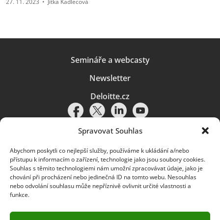
27. 11. 2023
•
Jitka Kadlecová
Semináře a webcasty
Newsletter
Deloitte.cz
Spravovat Souhlas
Abychom poskytli co nejlepší služby, používáme k ukládání a/nebo
Pravidla používání
|
Ochrana osobních údajů
|
Soubory cookies
|
přístupu k informacím o zařízení, technologie jako jsou soubory cookies.
Deloitte.cz
Souhlas s těmito technologiemi nám umožní zpracovávat údaje, jako je
chování při procházení nebo jedinečná ID na tomto webu. Nesouhlas
© 2026. Více informací najdete v
Pravidlech používání
.
nebo odvolání souhlasu může nepříznivě ovlivnit určité vlastnosti a
funkce.
Deloitte označuje jednu či více společností globální sítě členských
společností Deloitte Touche Tohmatsu Limited („DTTL“) a jejich dceřiné
a přidružené subjekty (souhrnně „organizace Deloitte“). Společnost DTTL
(rovněž označovaná jako „Deloitte Global“) a každá z jejích členských