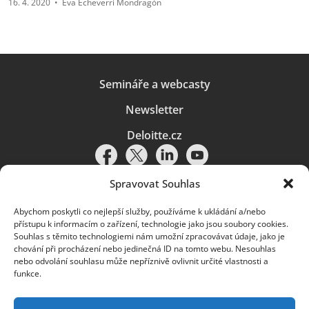
16. 4. 2020
•
Eva Echeverri Mondragón
Semináře a webcasty
Newsletter
Deloitte.cz
Spravovat Souhlas
Abychom poskytli co nejlepší služby, používáme k ukládání a/nebo
Pravidla používání
|
Ochrana osobních údajů
|
Soubory cookies
|
přístupu k informacím o zařízení, technologie jako jsou soubory cookies.
Deloitte.cz
Souhlas s těmito technologiemi nám umožní zpracovávat údaje, jako je
chování při procházení nebo jedinečná ID na tomto webu. Nesouhlas
© 2026. Více informací najdete v
Pravidlech používání
.
nebo odvolání souhlasu může nepříznivě ovlivnit určité vlastnosti a
funkce.
Deloitte označuje jednu či více společností globální sítě členských
společností Deloitte Touche Tohmatsu Limited („DTTL“) a jejich dceřiné
a přidružené subjekty (souhrnně „organizace Deloitte“). Společnost DTTL
(rovněž označovaná jako „Deloitte Global“) a každá z jejích členských