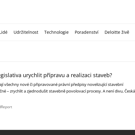
Lidé
Udržitelnost
Technologie
Poradenství
Deloitte živě
islativa urychlit přípravu a realizaci staveb?
jí všechny nové či připravované právní předpisy novelizující stavební
ečné – zrychlit a zjednodušit stavebně povolovací procesy. A není divu, Česká
dReport