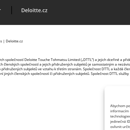
r
Deloitte.cz
es
|
Deloitte.cz
ských společností Deloitte Touche Tohmatsu Limited („DTTL“) a jejich dceřiné a př
jích členských společností a jejich přidružených subjektů je samostatným a nezá
jich přidružených subjektů ve vztahu k třetím stranám. Společnost DTTL a každá č
ybení jiných členských společností či přidružených subjektů. Společnost DTTL služb
Abychom posk
informacím o
technologie
jedinečná I
ovlivnit urči