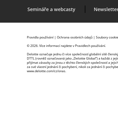
Semináře a webcasty
Newslette
Pravidla používání
|
Ochrana osobních údajů
|
Soubory cooki
© 2026. Více informací najdete v
Pravidlech používání
.
Deloitte označuje jednu či více společností globální sítě člen
DTTL (rovněž označovaná jako „Deloitte Global“) a každá z je
přijímat závazky za jinou z těchto členských společností a je
za své vlastní jednání či pochybení, nikoli za jednání či poch
www.deloitte.com/cz/onas
.