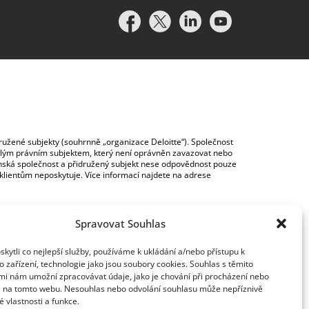
idružené subjekty (souhrnně „organizace Deloitte“). Společnost
vislým právním subjektem, který není oprávněn zavazovat nebo
lenská společnost a přidružený subjekt nese odpovědnost pouze
y klientům neposkytuje. Více informací najdete na adrese
Spravovat Souhlas
ytli co nejlepší služby, používáme k ukládání a/nebo přístupu k
 zařízení, technologie jako jsou soubory cookies. Souhlas s těmito
mi nám umožní zpracovávat údaje, jako je chování při procházení nebo
D na tomto webu. Nesouhlas nebo odvolání souhlasu může nepříznivě
té vlastnosti a funkce.