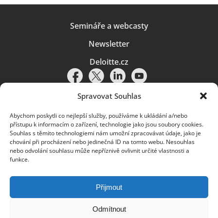
Semináře a webcasty
Newsletter
Deloitte.cz
Spravovat Souhlas
Abychom poskytli co nejlepší služby, používáme k ukládání a/nebo
Pravidla používání
|
Ochrana osobních údajů
|
Soubory cookies
|
přístupu k informacím o zařízení, technologie jako jsou soubory cookies.
Deloitte.cz
Souhlas s těmito technologiemi nám umožní zpracovávat údaje, jako je
chování při procházení nebo jedinečná ID na tomto webu. Nesouhlas
© 2026. Více informací najdete v
Pravidlech používání
.
nebo odvolání souhlasu může nepříznivě ovlivnit určité vlastnosti a
funkce.
Deloitte označuje jednu či více společností globální sítě členských
společností Deloitte Touche Tohmatsu Limited („DTTL“) a jejich dceřiné
a přidružené subjekty (souhrnně „organizace Deloitte“). Společnost DTTL
(rovněž označovaná jako „Deloitte Global“) a každá z jejích členských
Přijmout
společností a jejich přidružených subjektů je samostatným a nezávislým
právním subjektem, který není oprávněn zavazovat nebo přijímat závazky
za jinou z těchto členských společností a jejich přidružených subjektů ve
Odmítnout
vztahu k třetím stranám. Společnost DTTL a každá členská společnost